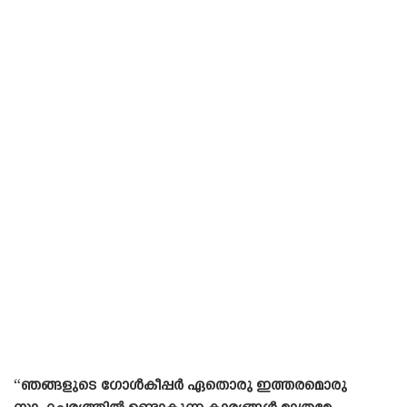
“ഞങ്ങളുടെ ഗോൾകീപ്പർ ഏതൊരു ഇത്തരമൊരു