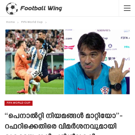
Home
FIFA World Cup
FIFA WORLD CUP
“പെനാൽറ്റി നിയമങ്ങൾ മാറ്റിയോ”-
റഫറിക്കെതിരെ വിമർശനവുമായി