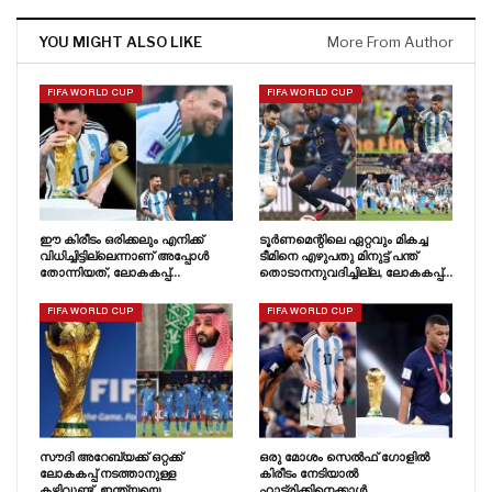
YOU MIGHT ALSO LIKE
More From Author
FIFA WORLD CUP
FIFA WORLD CUP
ഈ കിരീടം ഒരിക്കലും എനിക്ക്
ടൂർണമെന്റിലെ ഏറ്റവും മികച്ച
വിധിച്ചിട്ടില്ലെന്നാണ് അപ്പോൾ
ടീമിനെ എഴുപതു മിനുട്ട് പന്ത്
തോന്നിയത്, ലോകകപ്പ്…
തൊടാനനുവദിച്ചില്ല, ലോകകപ്പ്…
FIFA WORLD CUP
FIFA WORLD CUP
സൗദി അറേബ്യക്ക് ഒറ്റക്ക്
ഒരു മോശം സെൽഫ് ഗോളിൽ
ലോകകപ്പ് നടത്താനുള്ള
കിരീടം നേടിയാൽ
കഴിവുണ്ട്, ഇന്ത്യയെ…
ഹാട്രിക്കിനെക്കാൾ