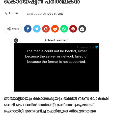
ക്രൊയേഷ്യൻ പരിശീലകൻ
By
Admin
Last updated
Dec 14, 2022
Share
Advertisement
This
is
Powered by:
a
The media could not be loaded, either
modal
window.
because the server or network failed or
because the format is not supported.
അർജന്റീനയും ക്രൊയേഷ്യയും തമ്മിൽ നടന്ന ലോകകപ്പ്
സെമി ഫൈനലിൽ അർജന്റീനക്ക് അനുകൂലമായി
പെനാൽറ്റി അനുവദിച്ച റഫറിയുടെ തീരുമാനത്തെ