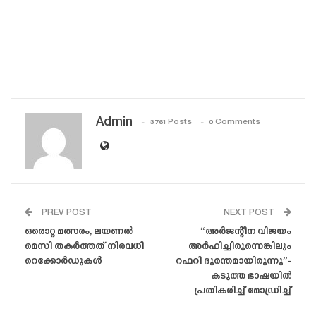
Admin
3761 Posts
0 Comments
PREV POST
NEXT POST
ഒരൊറ്റ മത്സരം, ലയണൽ
“അർജന്റീന വിജയം
മെസി തകർത്തത് നിരവധി
അർഹിച്ചിരുന്നെങ്കിലും
റെക്കോർഡുകൾ
റഫറി ദുരന്തമായിരുന്നു”-
കടുത്ത ഭാഷയിൽ
പ്രതികരിച്ച് മോഡ്രിച്ച്