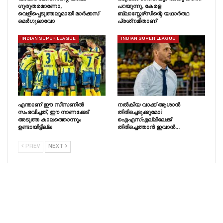
ഗുരുതരമാണോ,
പറയുന്നു, കേരള
വെളിപ്പെടുത്തലുമായി മാർക്കസ്
ബ്ലാസ്റ്റേഴ്‌സിന്റെ യഥാർത്ഥ
മെർഗുലാവോ
പ്രശ്‌നമിതാണ്
INDIAN SUPER LEAGUE
INDIAN SUPER LEAGUE
എന്താണ് ഈ സീസണിൽ
നൽകിയ വാക്ക് ആശാൻ
സംഭവിച്ചത്, ഈ നാണക്കേട്
തിരിച്ചെടുക്കുമോ?
അടുത്ത കാലത്തൊന്നും
ഐഎസ്എല്ലിലേക്ക്
ഉണ്ടായിട്ടില്ല
തിരിച്ചെത്താൻ ഇവാൻ…
PREV
NEXT