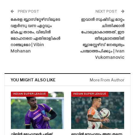
PREV POST
NEXT POST
കേരള ബ്ലാസ്‌റ്റേഴ്‌സിലൂടെ
ഇവാൻ സൃഷ്‌ടിച്ച മാറ്റം
വളർന്നു വന്ന ഏറ്റവും
ചിന്തിക്കാൻ
മികച്ച താരം, വിബിൻ
പോലുമാകാത്തത്, ഈ
മോഹനനെ എതിരാളികൾ
തീരുമാനത്തിൽ
റാഞ്ചുമോ | Vibin
ബ്ലാസ്റ്റേഴ്‌സ് നേതൃത്വം
Mohanan
പശ്ചാത്തപിക്കും | Ivan
Vukomanovic
YOU MIGHT ALSO LIKE
More From Author
INDIAN SUPER LEAGUE
INDIAN SUPER LEAGUE
വിബിൻ മോഹനന്റെ പരിക്ക്
ഒടുവിൽ നോഹയും അതു തന്നെ