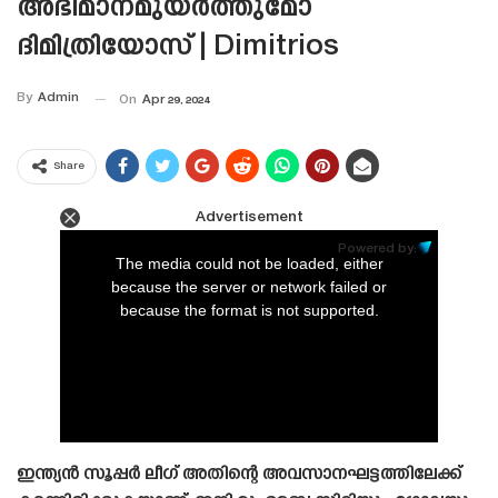
അഭിമാനമുയർത്തുമോ
ദിമിത്രിയോസ് | Dimitrios
By
Admin
On
Apr 29, 2024
Share
Advertisement
This
is
Powered by:
a
The media could not be loaded, either
modal
window.
because the server or network failed or
because the format is not supported.
ഇന്ത്യൻ സൂപ്പർ ലീഗ് അതിന്റെ അവസാനഘട്ടത്തിലേക്ക്