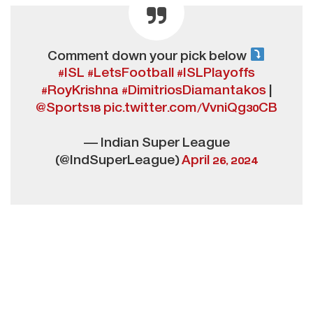
Comment down your pick below
#ISL
#LetsFootball
#ISLPlayoffs
#RoyKrishna
#DimitriosDiamantakos
|
@Sports18
pic.twitter.com/VvniQg30CB
— Indian Super League
(@IndSuperLeague)
April 26, 2024