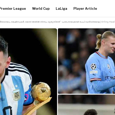
Premier League
World Cup
LaLiga
Player Article
യും മെഷീനുകൾ, മെസി അതിൽ നിന്നും വ്യത്യസ്‌തൻ”- പ്രശംസയുമായി പെപ് ഗ്വാർഡിയോള | Erling Haa