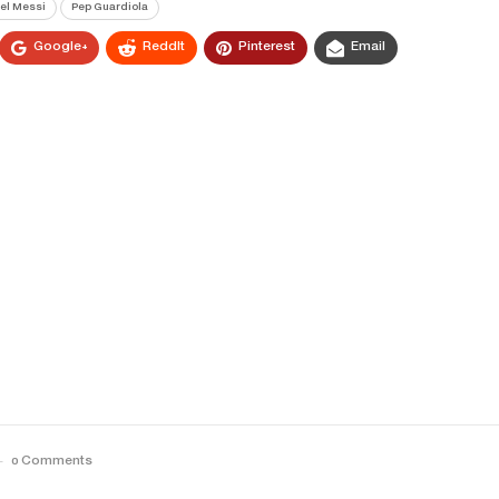
el Messi
Pep Guardiola
Google+
ReddIt
Pinterest
Email
0 Comments