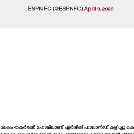
— ESPN FC (@ESPNFC)
April 9, 2023
നു ശേഷം തകർപ്പൻ ഫോമിലാണ് എർലിങ് ഹാലാൻഡ് കളിച്ചു കൊണ്