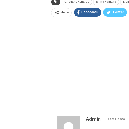
Cristiano Ronaldo
Erling Haaland
Lion
Facebook
Twitter
Share
Admin
3761 Posts