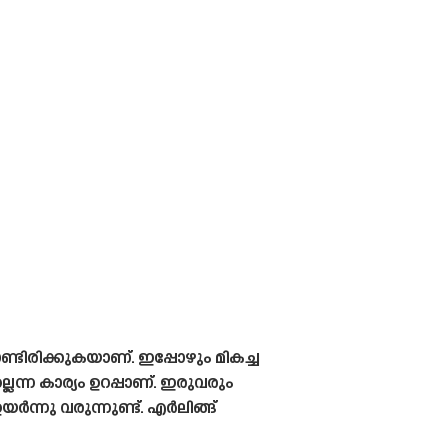
ിരിക്കുകയാണ്. ഇപ്പോഴും മികച്ച
െന്ന കാര്യം ഉറപ്പാണ്. ഇരുവരും
്നു വരുന്നുണ്ട്. എർലിങ്ങ്