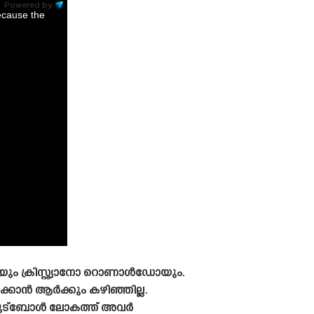
Powered by:
ecause the
ും ക്രിസ്റ്റ്യാനോ റൊണാൾഡോയും.
ക്കാൻ ആർക്കും കഴിഞ്ഞില്ല.
നെ ഫുട്ബോൾ ലോകത്ത് അവർ