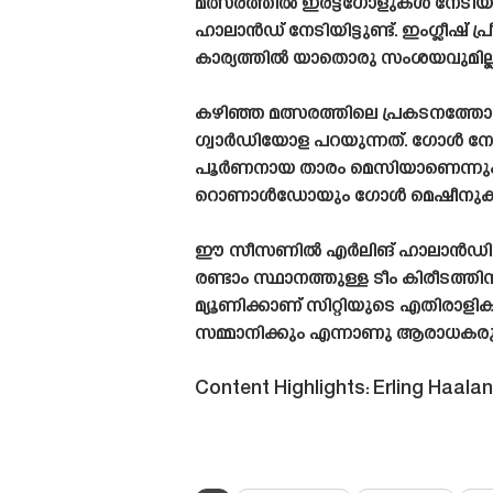
മത്സരത്തിൽ ഇരട്ടഗോളുകൾ നേടി
ഹാലാൻഡ് നേടിയിട്ടുണ്ട്. ഇംഗ്ലീ
കാര്യത്തിൽ യാതൊരു സംശയവുമില്ല
കഴിഞ്ഞ മത്സരത്തിലെ പ്രകടനത്ത
ഗ്വാർഡിയോള പറയുന്നത്. ഗോൾ നേടു
പൂർണനായ താരം മെസിയാണെന്നും 
റൊണാൾഡോയും ഗോൾ മെഷീനുകൾ 
ഈ സീസണിൽ എർലിങ് ഹാലാൻഡിന്റെ ഫോം
രണ്ടാം സ്ഥാനത്തുള്ള ടീം കിരീടത
മ്യൂണിക്കാണ് സിറ്റിയുടെ എതിരാളികൾ
സമ്മാനിക്കും എന്നാണു ആരാധകരുട
Content Highlights: Erling Haal