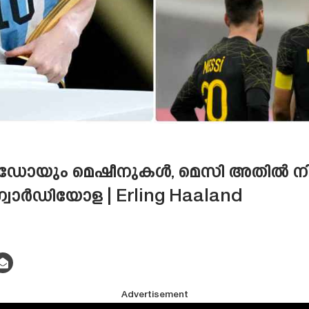
ും മെഷീനുകൾ, മെസി അതിൽ നിന്നു
്വാർഡിയോള | Erling Haaland
Advertisement