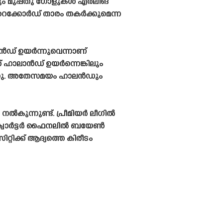
ം മുപ്പതു ഗോളുകൾ എർലിങ്
 റെക്കോർഡ് താരം തകർക്കുമെന്ന
ൻഡ് ഉയർന്നുവെന്നാണ്
് ഹാലാൻഡ് ഉയർന്നെങ്കിലും
ുന്നു. അതേസമയം ഹാലൻഡും
ൽകുന്നുണ്ട്. പ്രീമിയർ ലീഗിൽ
ഗ് ക്വാർട്ടർ ഫൈനലിൽ ബയേൺ
റ്റിക്ക് ആദ്യത്തെ കിരീടം