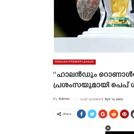
ENGLISH PREMIER LEAGUE
“ഹാലൻഡും റൊണാൾഡോയ
പ്രശംസയുമായി പെപ് ഗ
By
Admin
Last updated
Apr 10, 2023
Share
This