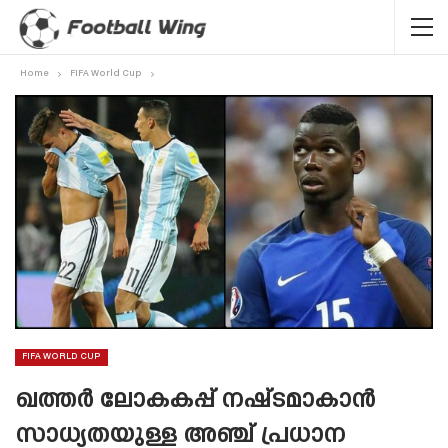
Home
FIFA World Cup
FIFA WORLD CUP
ഖത്തർ ലോകകപ്പ് നഷ്‌ടമാകാൻ
സാധ്യതയുള്ള അഞ്ച് പ്രധാന