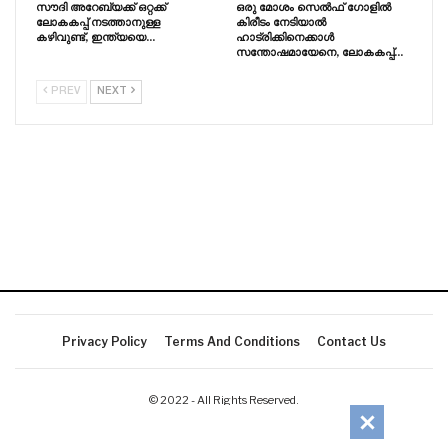
സൗദി അറേബ്യക്ക് ഒറ്റക്ക്
ഒരു മോശം സെൽഫ് ഗോളിൽ
ലോകകപ്പ് നടത്താനുള്ള
കിരീടം നേടിയാൽ
കഴിവുണ്ട്, ഇന്ത്യയെ…
ഹാട്രിക്കിനെക്കാൾ
സന്തോഷമായേനെ, ലോകകപ്പ്…
PREV
NEXT
Privacy Policy
Terms And Conditions
Contact Us
© 2022 - All Rights Reserved.