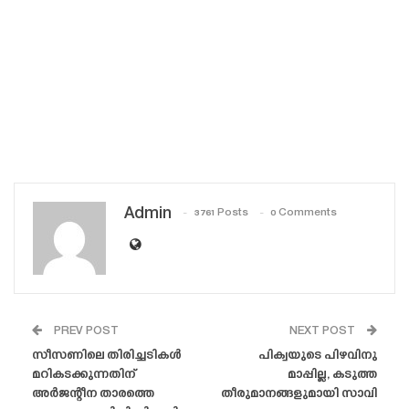
Admin
3761 Posts
0 Comments
PREV POST
NEXT POST
സീസണിലെ തിരിച്ചടികൾ
പിക്വയുടെ പിഴവിനു
മറികടക്കുന്നതിന്
മാപ്പില്ല, കടുത്ത
അർജന്റീന താരത്തെ
തീരുമാനങ്ങളുമായി സാവി