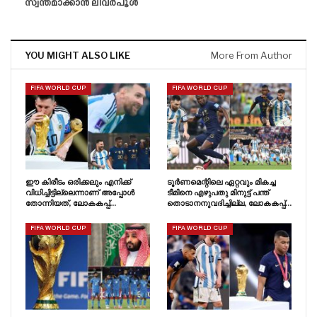
സ്വന്തമാക്കാൻ ലിവർപൂൾ
YOU MIGHT ALSO LIKE
More From Author
FIFA WORLD CUP
FIFA WORLD CUP
ഈ കിരീടം ഒരിക്കലും എനിക്ക്
ടൂർണമെന്റിലെ ഏറ്റവും മികച്ച
വിധിച്ചിട്ടില്ലെന്നാണ് അപ്പോൾ
ടീമിനെ എഴുപതു മിനുട്ട് പന്ത്
തോന്നിയത്, ലോകകപ്പ്…
തൊടാനനുവദിച്ചില്ല, ലോകകപ്പ്…
FIFA WORLD CUP
FIFA WORLD CUP