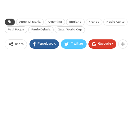
Angel Di Maria
Argentina
England
France
Ngolo Kante
Paul Pogba
Paulo Dybala
Qatar World Cup
Facebook
Twitter
Google+
Share