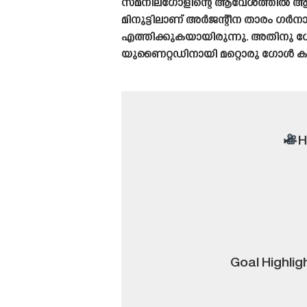
സമനിലഗോളിന്റെ ആവേശത്തിൽ ആക്രമണ
മിനുട്ടിലാണ് അർജന്റീന താരം ഗർനാ
എത്തിക്കുകയായിരുന്നു. അതിനു ശേഷം
യുണൈറ്റഡിനായി മറ്റൊരു ഗോൾ കൂട
H
Goal Highli