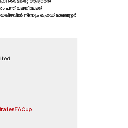
ുറി ടൈമിന്റെ ആദ്യത്തെ
ം പന്ത് വലയിലേക്ക്
ിഴവിൽ നിന്നും ഫ്രെഡ് മാഞ്ചസ്റ്റർ
ited
iratesFACup