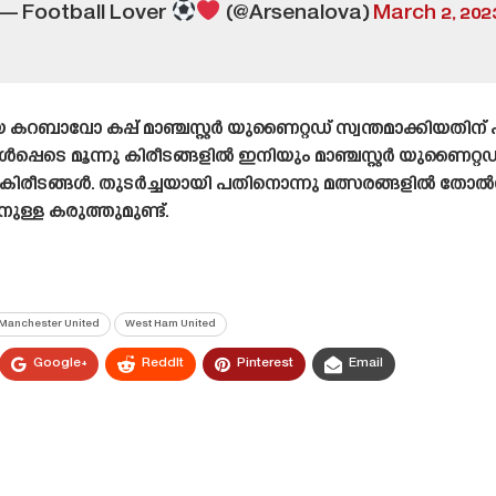
— Football Lover
(@Arsenalova)
March 2, 202
ാവോ കപ്പ് മാഞ്ചസ്റ്റർ യുണൈറ്റഡ് സ്വന്തമാക്കിയതിന് 
ഉൾപ്പെടെ മൂന്നു കിരീടങ്ങളിൽ ഇനിയും മാഞ്ചസ്റ്റർ യുണൈറ്റഡിന
റു കിരീടങ്ങൾ. തുടർച്ചയായി പതിനൊന്നു മത്സരങ്ങളിൽ തോൽ
ുള്ള കരുത്തുമുണ്ട്.
Manchester United
West Ham United
Google+
ReddIt
Pinterest
Email