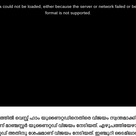
 could not be loaded, either because the server or network failed or b
format is not supported.
തിൽ വെസ്റ്റ് ഹാം യുണൈറ്റഡിനെതിരെ വിജയം സ്വന്തമാക്കി 
 മാഞ്ചസ്റ്റർ യുണൈറ്റഡ് വിജയം നേടിയത്. എഴുപത്തിയേഴാം
ൈറ്റഡ് അതിനു ശേഷമാണ് വിജയം നേടിയത്. ഇഞ്ചുറി ടൈമിലാണ്