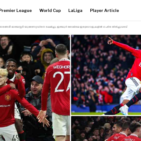
Premier League
World Cup
LaLiga
Player Article
ാരങ്ങൾ മാഞ്ചസ്റ്റർ യുണൈറ്റഡിനെ രക്ഷിച്ചു; ഇഞ്ചുറി ടൈമിലെ ഇരട്ടഗോളുകളിൽ ഗംഭീര തിരിച്ചുവരവ്