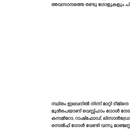
അവസാനത്തെ രണ്ടു ഗോളുകളും പിറന്
സ്ഥിരം ഇലവനിൽ നിന്ന് മാറ്റി ടീമി
മുൻപെയാണ് വെസ്റ്റ്ഹാം ഗോൾ നേടുന്
കസമീറോ, റാഷ്‌ഫോഡ്, ലിസാൻഡ്രോ ത
സെൽഫ് ഗോൾ വേണ്ടി വന്നു മാഞ്ചസ്റ്