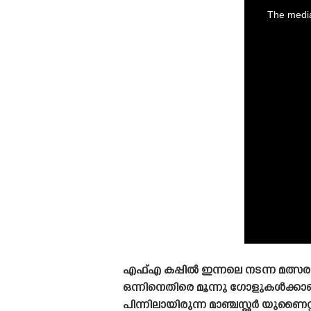
is
a
The media
modal
window.
എഫ്എ കപ്പിൽ ഇന്നലെ നടന്ന മത്സരത്
ഒന്നിനെതിരെ മൂന്നു ഗോളുകൾക്കാണ്
പിന്നിലായിരുന്ന മാഞ്ചസ്റ്റർ യുണ