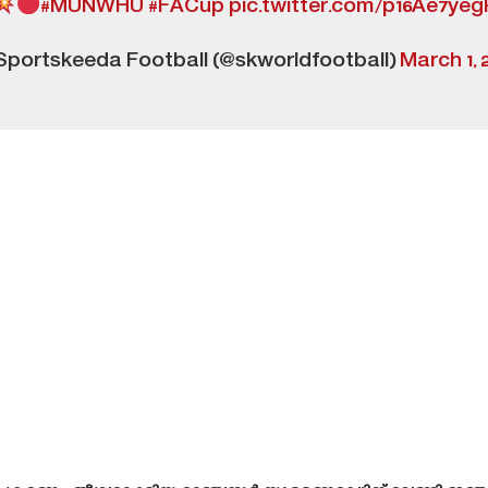
#MUNWHU
#FACup
pic.twitter.com/p16Ae7yeg
portskeeda Football (@skworldfootball)
March 1, 