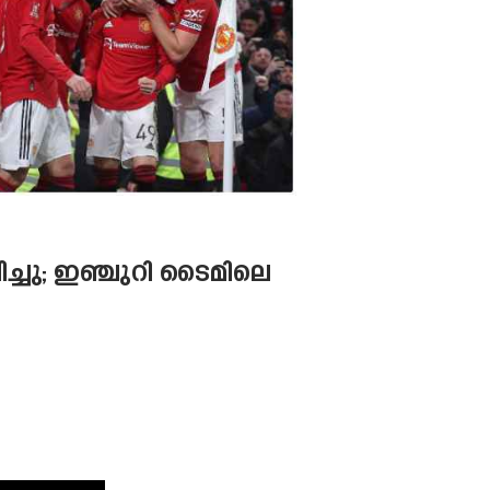
്ചു; ഇഞ്ചുറി ടൈമിലെ