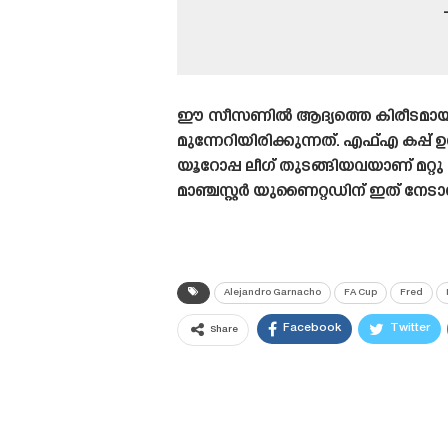
ഈ സീസണിൽ ആദ്യത്തെ കിരീടമായ കറബ
മുന്നേറിയിരിക്കുന്നത്. എഫ്എ കപ്പ് 
യൂറോപ്പ ലീഗ് തുടങ്ങിയവയാണ് മറ്
മാഞ്ചസ്റ്റർ യുണൈറ്റഡിന് ഇത് നേടാന
Alejandro Garnacho
FA Cup
Fred
Facebook
Twitter
Share