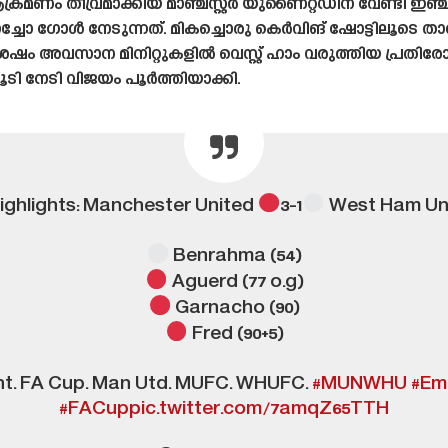
ം തീവ്രമാക്കിയ മാഞ്ചസ്റ്റർ യുണൈറ്റഡിന് വേണ്ടി ഇഞ്ച
ച്ചോ ഗോൾ നേടുന്നത്. മികച്ചൊരു കെർവിങ് ഷോട്ടിലൂടെ താര
 അവസാന മിനിറ്റുകളിൽ വെസ്റ്റ് ഹാം വരുത്തിയ പ്രതിരോധപ്പ
ി നേടി വിജയം പൂർത്തിയാക്കി.
ighlights: Manchester United
3-1
West Ham Un
Benrahma (54)
Aguerd (77 o.g)
Garnacho (90)
Fred (90+5)
ght. FA Cup. Man Utd. MUFC. WHUFC.
#MUNWHU
#Em
#FACup
pic.twitter.com/7amqZ65TTH