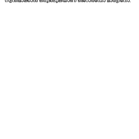
സ്വന്തമാക്കാൻ ഒരുങ്ങുകയാണ് ജെറാർഡോ മാർട്ടിനോ.