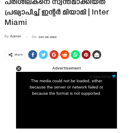
പരിശീലകനെ സ്വന്തമാക്കിയത്
പ്രഖ്യാപിച്ച് ഇന്റർ മിയാമി | Inter
Miami
By
Admin
On
Jun 29, 2023
Share
Advertisement
This
is
Powered by:
a
The media could not be loaded, either
modal
window.
because the server or network failed or
because the format is not supported.