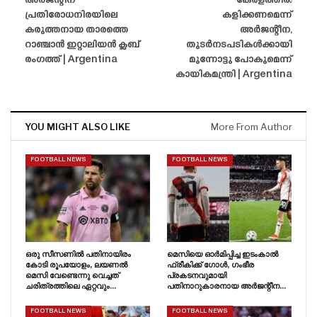
അർജന്റീന
കേരളത്തിൽ
പ്രതിരോധനിരയിലെ
കളിക്കണമെന്ന്
കരുത്തനായ താരത്തെ
അർജന്റീന,
റാഞ്ചാൻ ഇറ്റാലിയൻ ക്ലബ്
തുടർനടപടികൾക്കായി
രംഗത്ത് | Argentina
മുന്നോട്ടു പോകുമെന്ന്
കായികമന്ത്രി | Argentina
YOU MIGHT ALSO LIKE
More From Author
FOOTBALL NEWS
FOOTBALL NEWS
ഒരു സീസണിൽ പതിനായിരം
മെസിയെ ഓർമിപ്പിച്ച ഇടംകാൽ
കോടി രൂപയോളം, ലയണൽ
ഫ്രീകിക്ക് ഗോൾ, ഗംഭീര
മെസി വേണ്ടെന്നു വെച്ചത്
പ്രകടനവുമായി
ചരിത്രത്തിലെ ഏറ്റവും…
പതിനാറുകാരനായ അർജന്റീന…
FOOTBALL NEWS
FOOTBALL NEWS