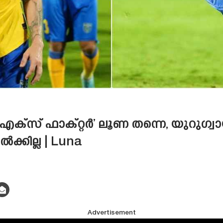
റെ ‘എക്‌സ് ഫാക്റ്റർ’ ലൂണ തന്നെ, യുറുഗ
ൽക്കില്ല | Luna
Advertisement