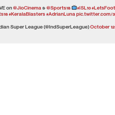
IVE on
@JioCinema
&
@Sports18
#ISL10
#LetsFoot
ts18
#KeralaBlasters
#AdrianLuna
pic.twitter.com
dian Super League (@IndSuperLeague)
October 12,