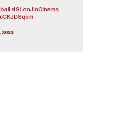
ball
#ISLonJioCinema
/30CKJDSqsm
 2023