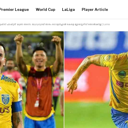
Premier League
World Cup
LaLiga
Player Article
 ‘എക്‌സ് ഫാക്റ്റർ’ ലൂണ തന്നെ, യുറുഗ്വായ് താരം ഗോളടിച്ചാൽ കേരള ബ്ലാസ്റ്റേഴ്‌സ് തോൽക്കില്ല | Luna