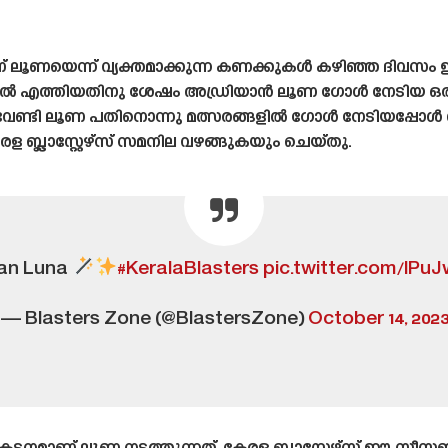
െല്ലാണ് ലൂണയെന്ന് വ്യക്തമാക്കുന്ന കണക്കുകൾ കഴിഞ്ഞ ദിവസം 
േഴ്‌സിൽ എത്തിയതിനു ശേഷം അഡ്രിയാൻ ലൂണ ഗോൾ നേടിയ ഒ
ഴ്‌സിന് വേണ്ടി ലൂണ പതിനൊന്നു മത്സരങ്ങളിൽ ഗോൾ നേടിയപ്പോ
േരള ബ്ലാസ്റ്റേഴ്‌സ് സമനില വഴങ്ങുകയും ചെയ്‌തു.
ian Luna
#KeralaBlasters
pic.twitter.com/lP
— Blasters Zone (@BlastersZone)
October 14, 202