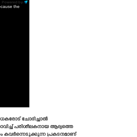
Powered by:
ecause the
ആരാധകരോട് ചോദിച്ചാൽ
വിച്ച് പരിശീലകനായ ആദ്യത്തെ
യം കവർന്നെടുക്കുന്ന പ്രകടനമാണ്