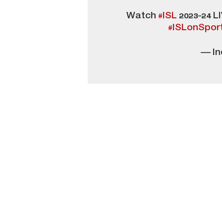
Watch
#ISL
2023-24 L
#ISLonSpor
— In