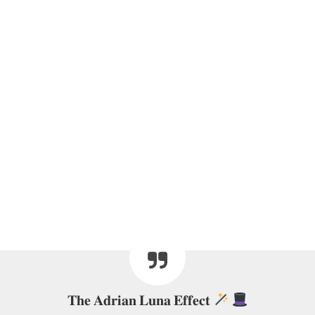
𝐓𝐡𝐞 𝐀𝐝𝐫𝐢𝐚𝐧 𝐋𝐮𝐧𝐚 𝐄𝐟𝐟𝐞𝐜𝐭