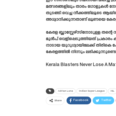
ഈ സീസണിലും ടീമിനായി മികച്ച പ്ര
മത്സരങ്ങളിലും താരം ഗോളുകൾ നേടി
തുടങ്ങി വെച്ച നീക്കത്തിലൂടെ ആ
അധ്വാനിക്കുന്നതാണ്‌ ലൂണയെ കേരള ബ്
കേരള ബ്ലാസ്റ്റേഴ്‌സിനോടുള്ള തന
മുൻപ് വെളിപ്പെടുത്തിയത് പ്രകാരം 
നാടായ യുറുഗ്വായിലേക്ക് തിരികെ
കേരളത്തിൽ നിന്നും ലഭിക്കുന്നുണ്ടെ
Kerala Blasters Never Lose A M
Adrian Luna
Indian Super League
ISL
Facebook
Twitter
Share