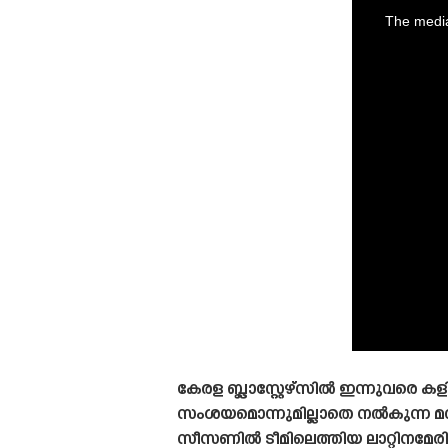
is
a
The media
modal
window.
കേരള ബ്ലാസ്റ്റേഴ്‌സിൽ ഇന്നുവരെ 
സംശയമൊന്നുമില്ലാതെ നൽകുന്ന മ
സീസണിൽ ടീമിലെത്തിയ ലാറ്റിനമേരിക്