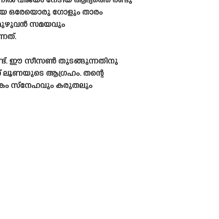
സണിൽ വിജയം നേടിയ ആദ്യത്തെ രണ്ടു
നേടിയ ഒരേയൊരു ഗോളും താരം
െ മുഴുവൻ സമയവും
്നത്.
ുണ്ട്. ഈ സീസൺ തുടങ്ങുന്നതിനു
നാണ് ലൂണയുടെ ആഗ്രഹം. തന്റെ
ധികം സ്നേഹവും കരുതലും