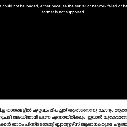
 could not be loaded, either because the server or network failed or b
format is not supported.
കളിച്ച താരങ്ങളിൽ ഏറ്റവും മികച്ചത് ആരാണെന്നു ചോദ്യം 
റുപടി അഡ്രിയാൻ ലൂണ എന്നായിരിക്കും. ഇവാൻ വുകോമനോ
കൻ താരം പിന്നീടങ്ങോട്ട് ബ്ലാസ്റ്റേഴ്‌സ് ആരാധകരുടെ ഹൃദ