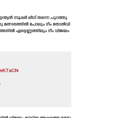
ഇന്ത്യൻ സൂപ്പർ ലീഗ് തന്നെ പുറത്തു
രു മത്സരത്തിൽ പോലും ടീം തോൽവി
ൾ അതിൽ എട്ടെണ്ണത്തിലും ടീം വിജയം
uJwKT6CN
3