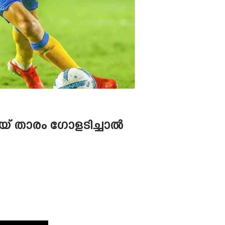
്വായ് താരം ഗോളടിച്ചാൽ