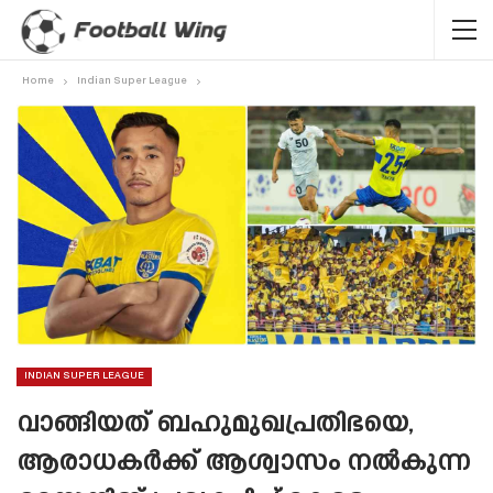
Home
Indian Super League
INDIAN SUPER LEAGUE
വാങ്ങിയത് ബഹുമുഖപ്രതിഭയെ,
ആരാധകർക്ക് ആശ്വാസം നൽകുന്ന