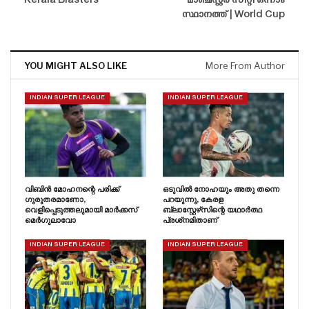
Kerala Blasters
മാഞ്ചസ്റ്റർ സിറ്റി ഒന്നാം
സ്ഥാനത്ത് | World Cup
YOU MIGHT ALSO LIKE
More From Author
INDIAN SUPER LEAGUE
INDIAN SUPER LEAGUE
വിബിൻ മോഹനന്റെ പരിക്ക്
ഒടുവിൽ നോഹയും അതു തന്നെ
ഗുരുതരമാണോ,
പറയുന്നു, കേരള
വെളിപ്പെടുത്തലുമായി മാർക്കസ്
ബ്ലാസ്റ്റേഴ്‌സിന്റെ യഥാർത്ഥ
മെർഗുലാവോ
പ്രശ്‌നമിതാണ്
INDIAN SUPER LEAGUE
INDIAN SUPER LEAGUE