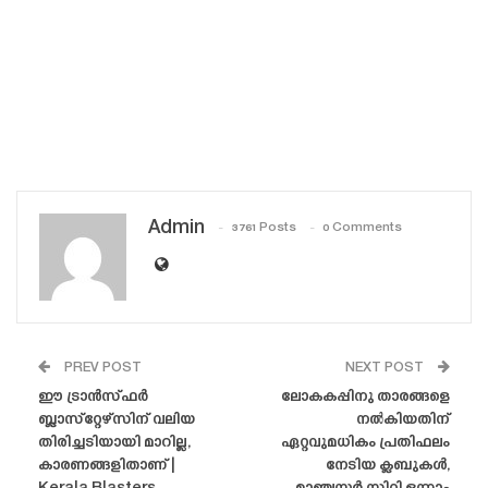
Admin
3761 Posts
0 Comments
PREV POST
NEXT POST
ഈ ട്രാൻസ്‌ഫർ
ലോകകപ്പിനു താരങ്ങളെ
ബ്ലാസ്‌റ്റേഴ്‌സിന് വലിയ
നൽകിയതിന്
തിരിച്ചടിയായി മാറില്ല,
ഏറ്റവുമധികം പ്രതിഫലം
കാരണങ്ങളിതാണ് |
നേടിയ ക്ലബുകൾ,