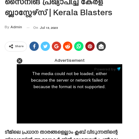
സൈനിങ്‌ പ്രഖ്യാപിച്ച് കേരള
ബ്ലാസ്റ്റേഴ്‌സ് | Kerala Blasters
By
Admin
On
Jul 13, 2023
Share
Advertisement
This
is
Powered by:
a
The media could not be loaded, either
modal
window.
because the server or network failed or
because the format is not supported.
ടീമിലെ പ്രധാന താരങ്ങളെല്ലാം ക്ലബ് വിടുന്നതിന്റെ