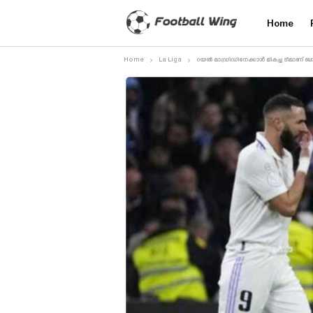
Home
Home
La Liga
റയൽ മാഡ്രിഡിനേക്കാൾ മികച്ച ടീമാണ് ബാ