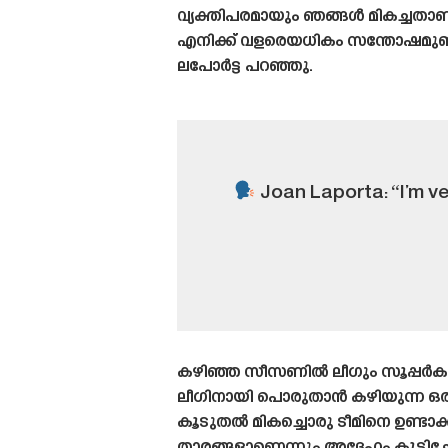
വ്യക്തിപരമായും ഞങ്ങൾ മികച്ചതാണ
എനിക്ക് വളരെയധികം സന്തോഷമുണ്
ലപോർട്ട പറഞ്ഞു.
Joan Laporta: “I’m ver
കഴിഞ്ഞ സീസണിൽ ലീഗും സൂപ്പർകപ
ലീഗിനായി പൊരുതാൻ കഴിയുന്ന ഒരു
കൂടുതൽ മികച്ചൊരു ടീമിനെ ഉണ്ടാക