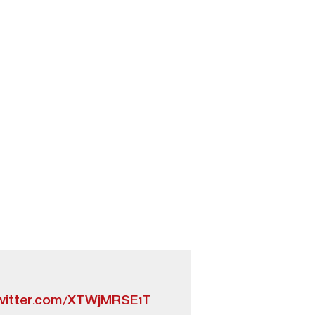
twitter.com/XTWjMRSE1T