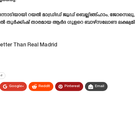
േർത്തു.
ടിയായി റയൽ മാഡ്രിഡ് ജൂഡ് ബെല്ലിങ്ങ്ഹാം, ജോസെലു,
 ഇതിൽ തുർക്കിഷ് താരമായ ആർദ ഗുളറെ ബാഴ്‌സലോണ ലക്ഷ്യമിട്
etter Than Real Madrid
id
Google+
ReddIt
Pinterest
Email