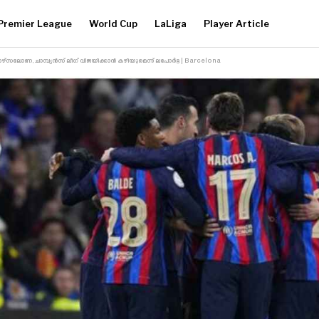
Premier League
World Cup
LaLiga
Player Article
ഴ്‌സലോണ, ചാമ്പ്യൻസ് ലീഗ് വിജയിക്കാൻ കഴിയുമെന്ന് ലപോർട്ട | Barcelona