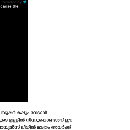
Powered by:
ecause the
സൂപ്പർ കപ്പും നേടാൻ
കളുടെ ഉള്ളിൽ നിന്നുകൊണ്ടാണ് ഈ
ാമ്പ്യൻസ് ലീഗിൽ മാത്രം അവർക്ക്