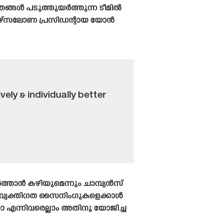
ഞങ്ങൾ പടുത്തുയർത്തുന്ന ടീമിൽ
ബാഴ്‌സലോണ പ്രസിഡന്റായ യോൻ
vely & individually better
താൻ കഴിയുമെന്നും ചാമ്പ്യൻസ്
ു. വ്യക്തിഗത സൈനിംഗുകളെക്കാൾ
ോ എന്നിവരെല്ലാം അതിനു യോജിച്ച