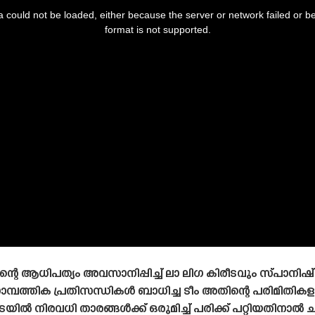
 could not be loaded, either because the server or network failed or b
format is not supported.
ആധിപത്യം അവസാനിപ്പിച്ച് ലാ ലിഗ കിരീടവും സ്‌പാനിഷ്‌ 
ാമ്പത്തിക പ്രതിസന്ധികൾ ബാധിച്ച ടീം അതിന്റെ പരിമിതി
ിൽ നിരവധി താരങ്ങൾക്ക് ഒരുമിച്ച് പരിക്ക് പറ്റിയതിനാൽ ച