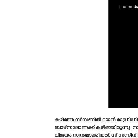
is
a
The media
modal
window.
കഴിഞ്ഞ സീസണിൽ റയൽ മാഡ്രിഡിന്റെ 
ബാഴ്‌സലോണക്ക് കഴിഞ്ഞിരുന്നു. സ
വിജയം സ്വന്തമാക്കിയത്. സീസണിനിടയ