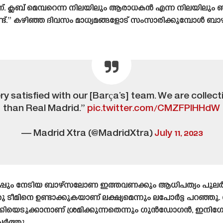
്. ക്ലബ് മെമ്പറെന്ന നിലയിലും ആരാധകൻ എന്ന നിലയിലും 
ട്.” കഴിഞ്ഞ ദിവസം മാധ്യമങ്ങളോട് സംസാരിക്കുമ്പോൾ 
y satisfied with our [Barça’s] team. We are collecti
than Real Madrid.”
pic.twitter.com/CMZFPlHHdW
— Madrid Xtra (@MadridXtra)
July 11, 2023
്പും നേടിയ ബാഴ്‌സലോണ ഇത്തവണക്കും ആധിപത്യം പുലർത്
 ടീമിനെ ഉണ്ടാക്കുകയാണ് ലക്ഷ്യമെന്നും ലപോർട്ട പറഞ്ഞ
്കിയെടുക്കാനാണ് ശ്രമിക്കുന്നതെന്നും ഗുൻഡോഗൻ, ഇനിഗ