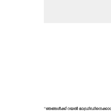
“ഞങ്ങൾക്ക് റയൽ മാഡ്രിഡിനെക്കാൾ 