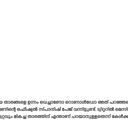
താരങ്ങളെ ഉന്നം വെച്ചാണോ റൊണാൾഡോ അത് പറഞ്ഞതെന്ന് വ
ന്റെ ഒഫീഷ്യൽ സ്‌പാനിഷ്‌ പേജ് വന്നിട്ടുണ്ട്. ട്വിറ്ററിൽ മെ
ഏറ്റവും മികച്ച താരത്തിന് എന്താണ് പറയാനുള്ളതെന്ന് കേൾക്