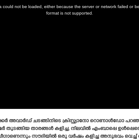
 could not be loaded, either because the server or network failed or b
format is not supported.
്കർ അവാർഡ് ചടങ്ങിനിടെ ക്രിസ്റ്റ്യാനോ റൊണാൾഡോ പറഞ
ർ തുടങ്ങിയ താരങ്ങൾ കളിച്ച, നിലവിൽ എംബാപ്പെ ഉൾപ്പെടെയ
ൊ ലീഗാണെന്നും സൗദിയിൽ ഒരു വർഷം കളിച്ച അനുഭവം വെച്ച്