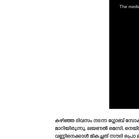
is
a
The media
modal
window.
കഴിഞ്ഞ ദിവസം നടന്ന ഗ്ലോബ് സോക
മാറിയിരുന്നു. ലയണൽ മെസി, നെയ്‌മ
വണ്ണിനെക്കാൾ മികച്ചത് സൗദി പ്ര