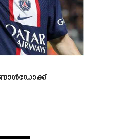
റൊണാൾഡോക്ക്