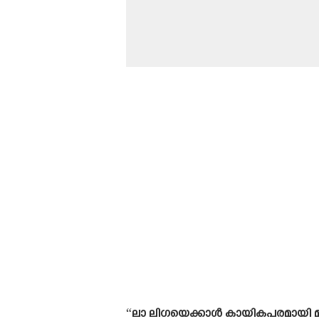
“ലാ ലിഗയെക്കാൾ കായികപരമായി മുന