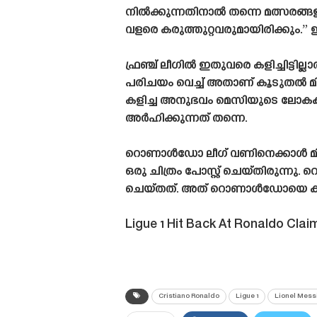
നിൽക്കുന്നതിനാൽ തന്നെ മത്സരങ്ങളു
വളരെ കരുത്തുറ്റവരുമായിരിക്കും.”
ഫ്രഞ്ച് ലീഗിൽ ഇതുവരെ കളിച്ചിട്ട
പരിചയം വെച്ച് അതാണ് കൂടുതൽ മിക
കളിച്ച അനുഭവം മെസിയുടെ ലോകകപ്പ
അർഹിക്കുന്നത് തന്നെ.
റൊണാൾഡോ ലീഗ് വണിനെക്കാൾ മികച്ച
ഒരു ചിത്രം പോസ്റ്റ് ചെയ്‌തിരുന
ചെയ്‌തത്‌. അത് റൊണാൾഡോയെ കളിയ
Ligue 1 Hit Back At Ronaldo Clai
Cristiano Ronaldo
Ligue 1
Lionel Mess