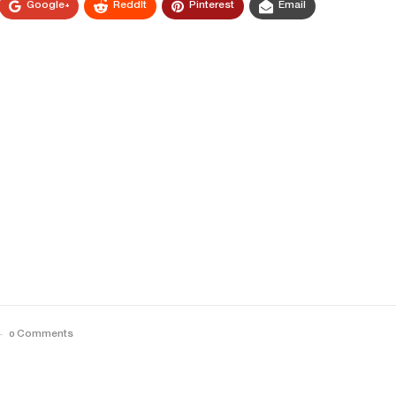
Google+
ReddIt
Pinterest
Email
0 Comments