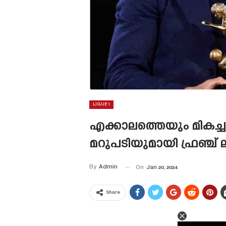
LIGUE 1
എക്കാലത്തെയും മികച്
മറുപടിയുമായി ഫ്രഞ്ച് ലീ
By
Admin
On
Jan 20, 2024
Share
This