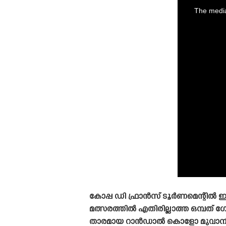
is
a
The media
modal
window.
കോപ്പ ഡി ഫ്രാൻസ് ടൂർണമെന്റിൽ ഇന
മത്സരത്തിൽ എതിരില്ലാത്ത ഒമ്പത്
താരമായ റാൻഡാൽ കൊളോ മുവാനി മത്