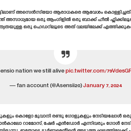
മിനുട്ടിലാണ് അസെൻസിയോ ആരാധകരെ ആവേശം കൊള്ളിച്ചത്. പ
്ത് അസാധ്യമായ ഒരു ആംഗിളിൽ ഒരു ബാക്ക് ഹീൽ ഫ്ലിക്കിലൂ
യതയുള്ള ഒരു ഹെഡറിലൂടെ അത് വലയിലേക്ക് എത്തിക്കുകയും
ensio nation we still alive
pic.twitter.com/79Vde5G
— fan account (@Asensii20)
January 7, 2024
 ഗോളുകളും കൊളോ മുവാനി രണ്ടു ഗോളുകളും നേടിയപ്പ
ഗോൻകാലോ റാമോസ്, ഷേർ എൻഡോർ എന്നിവരും ഗോൾ നേടിയ