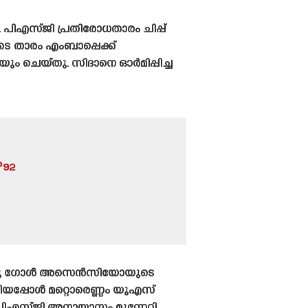
ിഎസ്‌ജി പ്രതിരോധതാരം ചിപ്പ്
ടെ താരം എംബാപ്പെക്ക്
 ചെയ്‌തു. സിദാനെ ഓർമിപ്പിച്ച
P92
ോൾ ഒരു ഗോൾ അസെൻസിയോയുടെ
പ്പോൾ മറ്റൊരെണ്ണം യുഎസ്