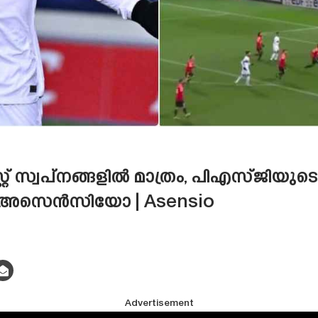
സ്വപ്‌നങ്ങളിൽ മാത്രം, പിഎസ്‌ജിയുട
 അസെൻസിയോ | Asensio
Advertisement