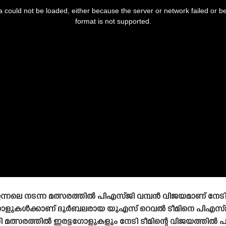
 could not be loaded, either because the server or network failed or b
format is not supported.
്നലെ നടന്ന മത്സരത്തിൽ പിഎസ്‌ജി വമ്പൻ വിജയമാണ് നേടിയ
 ഗോളുകൾക്കാണ് ദുർബലരായ യുഎസ് റെവൽ ടീമിനെ പിഎസ്‌ജി ക
സരത്തിൽ ഇരട്ടഗോളുകളും നേടി ടീമിന്റെ വിജയത്തിൽ പങ്ക