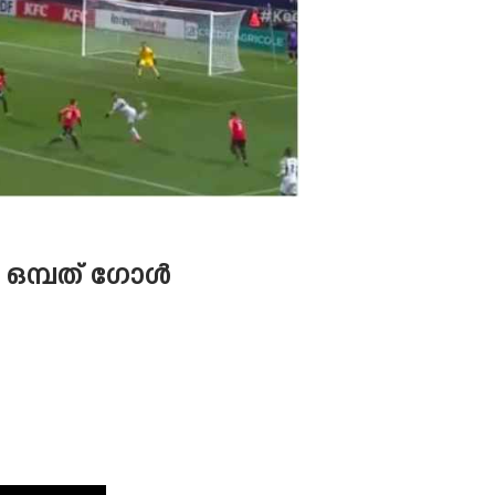
െ ഒമ്പത് ഗോൾ