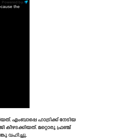
Powered by:
ecause the
ത്. എംബാപ്പെ ഹാട്രിക്ക് നേടിയ
ീഴടക്കിയത്. മറ്റൊരു ഫ്രഞ്ച്
ു വഹിച്ചു.