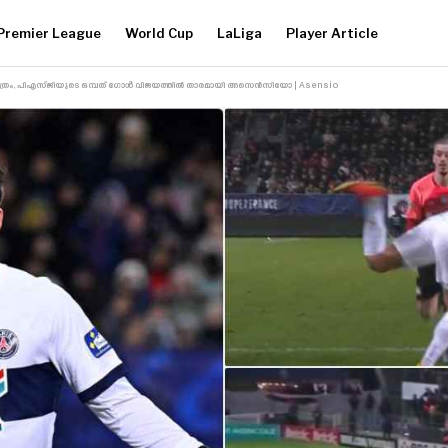
Premier League
World Cup
LaLiga
Player Article
 മാത്രം, പിഎസ്‌ജിയുടെ ഒമ്പത് ഗോൾ വിജയത്തിൽ താരമായി അസെൻസിയോ | Asensio