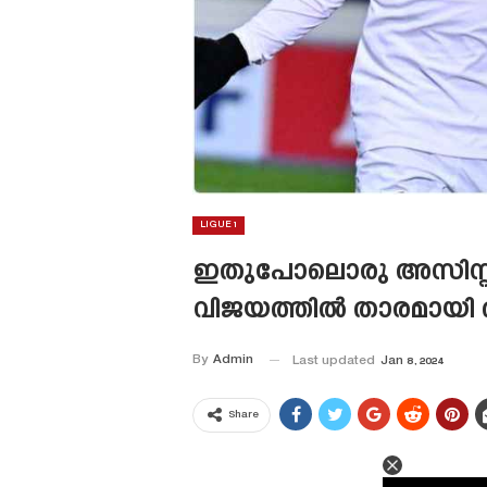
LIGUE 1
ഇതുപോലൊരു അസിസ്റ്റ് 
വിജയത്തിൽ താരമായി
By
Admin
Last updated
Jan 8, 2024
Share
This