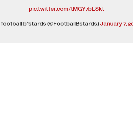
pic.twitter.com/tMGY7bLSkt
football b*stards (@FootballBstards)
January 7, 2