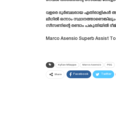
റെവൽ താരത്തിന്റെ സെൽഫ് ഗോളായിര
വളരെ ദുർബലരായ എതിരാളികൾ ആയിര
ലീഗിൽ ഒന്നാം സ്ഥാനത്താണെങ്കിലും ചാ
സീസണിന്റെ രണ്ടാം പകുതിയിൽ ടീമിൽ 
Marco Asensio Superb Assist T
Kylian Mbappe
Marco Asensio
PSG
Facebook
Twitter
Share