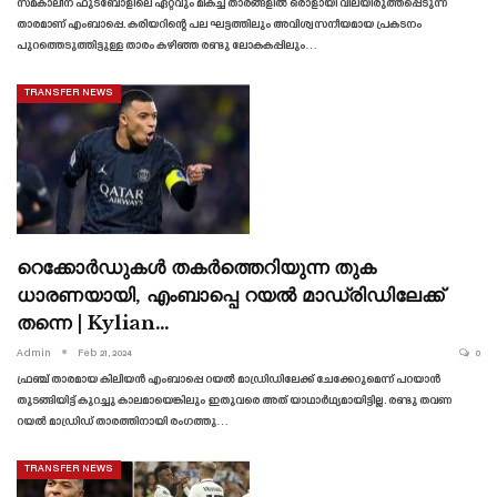
സമകാലീന ഫുട്ബോളിലെ ഏറ്റവും മികച്ച താരങ്ങളിൽ ഒരാളായി വിലയിരുത്തപ്പെടുന്ന
താരമാണ് എംബാപ്പെ. കരിയറിന്റെ പല ഘട്ടത്തിലും അവിശ്വസനീയമായ പ്രകടനം
പുറത്തെടുത്തിട്ടുള്ള താരം കഴിഞ്ഞ രണ്ടു ലോകകപ്പിലും…
TRANSFER NEWS
റെക്കോർഡുകൾ തകർത്തെറിയുന്ന തുക
ധാരണയായി, എംബാപ്പെ റയൽ മാഡ്രിഡിലേക്ക്
തന്നെ | Kylian…
Admin
Feb 21, 2024
0
ഫ്രഞ്ച് താരമായ കിലിയൻ എംബാപ്പെ റയൽ മാഡ്രിഡിലേക്ക് ചേക്കേറുമെന്ന് പറയാൻ
തുടങ്ങിയിട്ട് കുറച്ചു കാലമായെങ്കിലും ഇതുവരെ അത് യാഥാർഥ്യമായിട്ടില്ല. രണ്ടു തവണ
റയൽ മാഡ്രിഡ് താരത്തിനായി രംഗത്തു…
TRANSFER NEWS