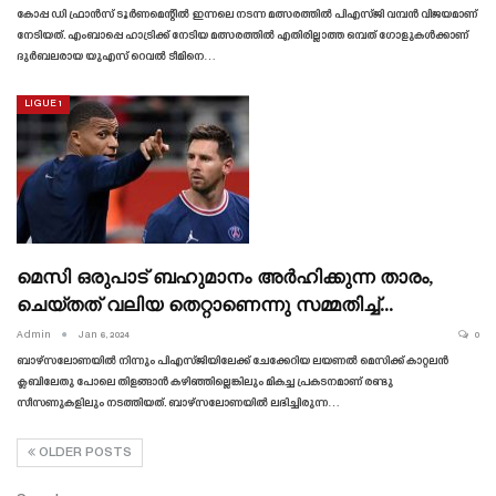
കോപ്പ ഡി ഫ്രാൻസ് ടൂർണമെന്റിൽ ഇന്നലെ നടന്ന മത്സരത്തിൽ പിഎസ്‌ജി വമ്പൻ വിജയമാണ്
നേടിയത്. എംബാപ്പെ ഹാട്രിക്ക് നേടിയ മത്സരത്തിൽ എതിരില്ലാത്ത ഒമ്പത് ഗോളുകൾക്കാണ്
ദുർബലരായ യുഎസ് റെവൽ ടീമിനെ…
LIGUE 1
മെസി ഒരുപാട് ബഹുമാനം അർഹിക്കുന്ന താരം,
ചെയ്‌തത്‌ വലിയ തെറ്റാണെന്നു സമ്മതിച്ച്…
Admin
Jan 6, 2024
0
ബാഴ്‌സലോണയിൽ നിന്നും പിഎസ്‌ജിയിലേക്ക് ചേക്കേറിയ ലയണൽ മെസിക്ക് കാറ്റലൻ
ക്ലബിലേതു പോലെ തിളങ്ങാൻ കഴിഞ്ഞില്ലെങ്കിലും മികച്ച പ്രകടനമാണ് രണ്ടു
സീസണുകളിലും നടത്തിയത്. ബാഴ്‌സലോണയിൽ ലഭിച്ചിരുന്ന…
OLDER POSTS