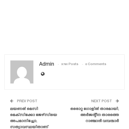
Admin
3761 Posts
0 Comments
PREV POST
NEXT POST
ലയണൽ മെസി
ഒരൊറ്റ ഗോളിൽ താരമായി,
മെക്‌സിക്കോ ജേഴ്‌സിയെ
അർജന്റീന താരത്തെ
അപമാനിച്ചോ,
റാഞ്ചാൻ വമ്പന്മാർ
സത്യാവസ്ഥയിതാണ്