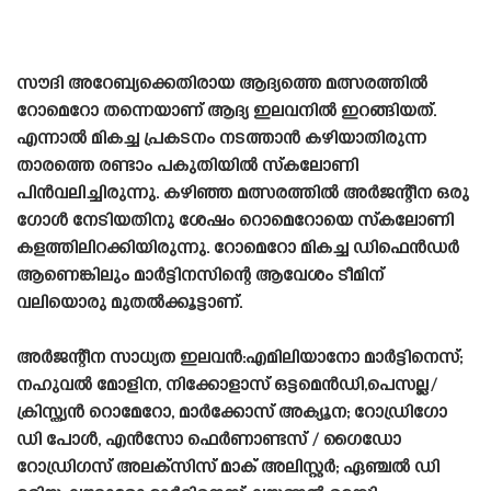
സൗദി അറേബ്യക്കെതിരായ ആദ്യത്തെ മത്സരത്തിൽ
റോമെറോ തന്നെയാണ് ആദ്യ ഇലവനിൽ ഇറങ്ങിയത്.
എന്നാൽ മികച്ച പ്രകടനം നടത്താൻ കഴിയാതിരുന്ന
താരത്തെ രണ്ടാം പകുതിയിൽ സ്‌കലോണി
പിൻവലിച്ചിരുന്നു. കഴിഞ്ഞ മത്സരത്തിൽ അർജന്റീന ഒരു
ഗോൾ നേടിയതിനു ശേഷം റൊമെറോയെ സ്‌കലോണി
കളത്തിലിറക്കിയിരുന്നു. റോമെറോ മികച്ച ഡിഫെൻഡർ
ആണെങ്കിലും മാർട്ടിനസിന്റെ ആവേശം ടീമിന്
വലിയൊരു മുതൽക്കൂട്ടാണ്.
അർജന്റീന സാധ്യത ഇലവൻ:എമിലിയാനോ മാർട്ടിനെസ്;
നഹുവൽ മോളിന, നിക്കോളാസ് ഒട്ടമെൻഡി,പെസല്ല/
ക്രിസ്ത്യൻ റൊമേറോ, മാർക്കോസ് അക്യൂന; റോഡ്രിഗോ
ഡി പോൾ, എൻസോ ഫെർണാണ്ടസ് / ഗൈഡോ
റോഡ്രിഗസ് അലക്സിസ് മാക് അലിസ്റ്റർ; ഏഞ്ചൽ ഡി