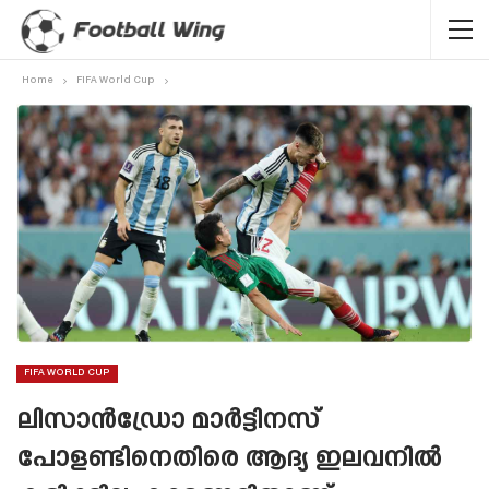
Home
FIFA World Cup
FIFA WORLD CUP
ലിസാൻഡ്രോ മാർട്ടിനസ്
പോളണ്ടിനെതിരെ ആദ്യ ഇലവനിൽ