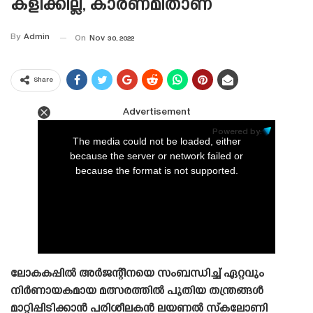
കളിക്കില്ല, കാരണമിതാണ്
By
Admin
On
Nov 30, 2022
Share
Advertisement
This
is
Powered by:
a
The media could not be loaded, either
modal
window.
because the server or network failed or
because the format is not supported.
ലോകകപ്പിൽ അർജന്റീനയെ സംബന്ധിച്ച് ഏറ്റവും
നിർണായകമായ മത്സരത്തിൽ പുതിയ തന്ത്രങ്ങൾ
മാറ്റിപ്പിടിക്കാൻ പരിശീലകൻ ലയണൽ സ്‌കലോണി