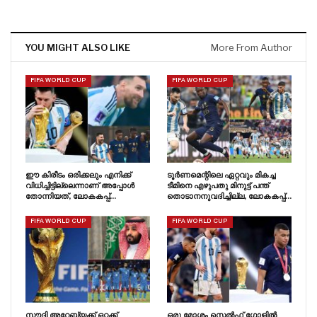
YOU MIGHT ALSO LIKE
More From Author
FIFA WORLD CUP
FIFA WORLD CUP
ഈ കിരീടം ഒരിക്കലും എനിക്ക്
ടൂർണമെന്റിലെ ഏറ്റവും മികച്ച
വിധിച്ചിട്ടില്ലെന്നാണ് അപ്പോൾ
ടീമിനെ എഴുപതു മിനുട്ട് പന്ത്
തോന്നിയത്, ലോകകപ്പ്…
തൊടാനനുവദിച്ചില്ല, ലോകകപ്പ്…
FIFA WORLD CUP
FIFA WORLD CUP
സൗദി അറേബ്യക്ക് ഒറ്റക്ക്
ഒരു മോശം സെൽഫ് ഗോളിൽ