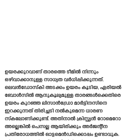
ഉയരക്കുറവാണ് താരത്തെ ടീമിൽ നിന്നും
ഒഴിവാക്കാനുള്ള സാധ്യത വർധിപ്പിക്കുന്നത്.
ലെവൻഡോസ്‌കി അടക്കം ഉയരം കൂടിയ, ഏരിയൽ
ബോൾസിൽ ആനുകൂല്യമുള്ള താരങ്ങൾക്കെതിരെ
ഉയരം കുറഞ്ഞ ലിസാൻഡ്രോ മാർട്ടിനസിനെ
ഇറക്കുന്നത് തിരിച്ചടി നൽകുമെന്ന ധാരണ
സ്‌കലോണിക്കുണ്ട്. അതിനാൽ ക്രിസ്റ്റ്യൻ റോമെറോ
അല്ലെങ്കിൽ പെസല്ല ആയിരിക്കും അർജന്റീന
പ്രതിരോധത്തിൽ ഓട്ടമെൻഡിക്കൊപ്പം ഉണ്ടാവുക.