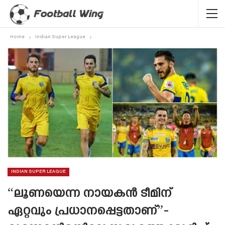
Home
Indian Super League
INDIAN SUPER LEAGUE
“ലൂണയെന്ന നായകൻ ടീമിന്
ഏറ്റവും പ്രധാനപ്പെട്ടതാണ്”-