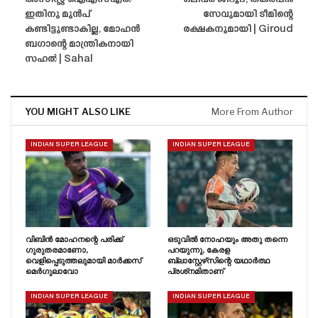
അസിസ്റ്റ് ഐഎസ്എൽ
ഒലിവർ ജിറൂദ്, തകർപ്പൻ
ഇതിനു മുൻപ്
സേവുമായി ടീമിന്റെ
കണ്ടിട്ടുണ്ടാകില്ല, മോഹൻ
രക്ഷകനുമായി | Giroud
ബഗാന്റെ മാന്ത്രികനായി
സഹൽ | Sahal
YOU MIGHT ALSO LIKE
More From Author
INDIAN SUPER LEAGUE
INDIAN SUPER LEAGUE
വിബിൻ മോഹനന്റെ പരിക്ക്
ഒടുവിൽ നോഹയും അതു തന്നെ
ഗുരുതരമാണോ,
പറയുന്നു, കേരള
വെളിപ്പെടുത്തലുമായി മാർക്കസ്
ബ്ലാസ്റ്റേഴ്‌സിന്റെ യഥാർത്ഥ
മെർഗുലാവോ
പ്രശ്‌നമിതാണ്
INDIAN SUPER LEAGUE
INDIAN SUPER LEAGUE