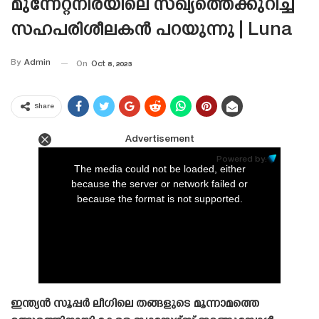
മുന്നേറ്റനിരയിലെ സഖ്യത്തെക്കുറിച്ച്
സഹപരിശീലകൻ പറയുന്നു | Luna
By
Admin
On
Oct 8, 2023
Share
Advertisement
This
is
Powered by:
a
The media could not be loaded, either
modal
window.
because the server or network failed or
because the format is not supported.
ഇന്ത്യൻ സൂപ്പർ ലീഗിലെ തങ്ങളുടെ മൂന്നാമത്തെ