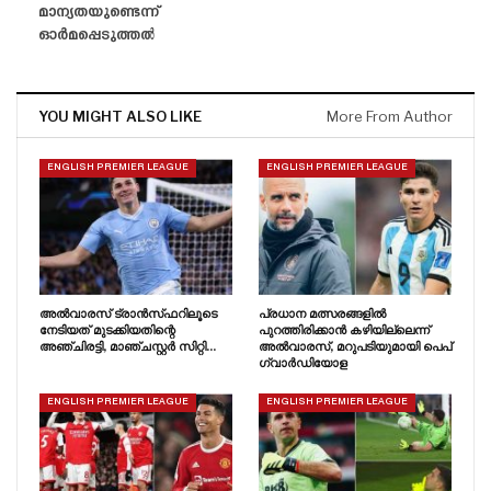
മാന്യതയുണ്ടെന്ന്
ഓർമപ്പെടുത്തൽ
YOU MIGHT ALSO LIKE
More From Author
ENGLISH PREMIER LEAGUE
ENGLISH PREMIER LEAGUE
അൽവാരസ് ട്രാൻസ്‌ഫറിലൂടെ
പ്രധാന മത്സരങ്ങളിൽ
നേടിയത് മുടക്കിയതിന്റെ
പുറത്തിരിക്കാൻ കഴിയില്ലെന്ന്
അഞ്ചിരട്ടി, മാഞ്ചസ്റ്റർ സിറ്റി…
അൽവാരസ്, മറുപടിയുമായി പെപ്
ഗ്വാർഡിയോള
ENGLISH PREMIER LEAGUE
ENGLISH PREMIER LEAGUE