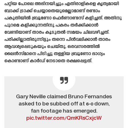
പറ്റിയ പോലെ അഭിനയിച്ചും എതിരാളികളെ കൃത്യമായി
ബാക്ക് ട്രാക്ക് ചെയ്യാതെയുമെല്ലാമാണ് രണ്ടാം
പകുതിയിൽ ബ്രൂണോ ഫെർണാണ്ടസ് കളിച്ചത്. അതിനു
പുറമെ കളിക്കുന്നതിനു പകരം തർക്കിക്കാൻ
വേണ്ടിയാണ് താരം കൂടുതൽ സമയം ചിലവഴിച്ചത്.
പരിക്കില്ലാതിരുന്നിട്ടും തന്നെ പിൻവലിക്കാൻ താരം
ആവശ്യപ്പെടുകയും ചെയ്‌തു. ഒരവസരത്തിൽ
ലൈൻസ്‌മാനെ പിടിച്ചു തള്ളിയ ബ്രൂണോ ഭാഗ്യം
കൊണ്ടാണ് കാർഡ് നേടാതെ രക്ഷപ്പെട്ടത്.
Gary Neville claimed Bruno Fernandes
asked to be subbed off at 6-0 down,
fan footage has emerged.
pic.twitter.com/QmKR5CxjcW