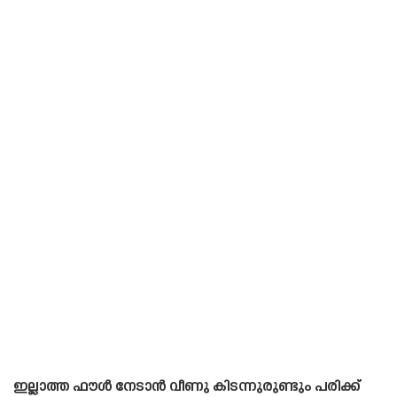
ഇല്ലാത്ത ഫൗൾ നേടാൻ വീണു കിടന്നുരുണ്ടും പരിക്ക്