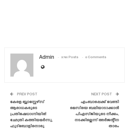
Admin
3761 Posts
0 Comments
PREV POST
NEXT POST
കേരള ബ്ലാസ്റ്റേഴ്‌സ്
എംബാപ്പെക്ക് വേണ്ടി
ആരാധകരുടെ
മെസിയെ ബലിയാടാക്കാൻ
പ്രതിഷേധാഗ്നിയിൽ
പിഎസ്‌ജിയുടെ നീക്കം,
ഛേത്രി കത്തിയമർന്നു,
നടക്കില്ലെന്ന് അർജന്റീന
ഫുട്ബോളിനൊരു
താരം