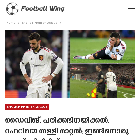
Home
English Premier League
ENGLISH PREMIER LEAGUE
ഡൈവിങ്, പരിക്കഭിനയിക്കൽ,
റഫറിയെ തള്ളി മാറ്റൽ; ഇങ്ങിനൊരു