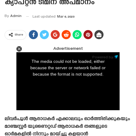
ക്യാപ്റ്റൻ ടീമിന് അപമാനം
By
Admin
Last updated
Mar 6, 2023
Share
Advertisement
This
is
Powered by:
a
The media could not be loaded, either
modal
window.
because the server or network failed or
because the format is not supported.
ലിവർപൂൾ ആരാധകർ എക്കാലവും ഓർത്തിരിക്കുകയും
മാഞ്ചസ്റ്റർ യുണൈറ്റഡ് ആരാധകർ തങ്ങളുടെ
ഓർമകളിൽ നിന്നും മായ്ച്ചു കളയാൻ