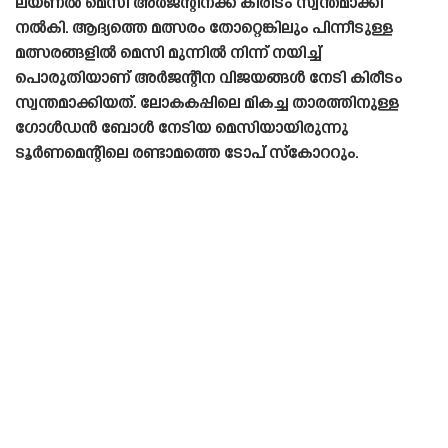
ലയണൽ മെസി അർജന്റീനക്ക് കിരീടം സ്വന്തമാക്കി
നൽകി. ആദ്യത്തെ മത്സരം തോറ്റെങ്കിലും പിന്നീടുള്ള
മത്സരങ്ങളിൽ മെസി മുന്നിൽ നിന്ന് നയിച്ച്
പൊരുതിയാണ് അർജന്റീന വിജയങ്ങൾ നേടി കിരീടം
സ്വന്തമാക്കിയത്. ലോകകപ്പിലെ മികച്ച താരത്തിനുള്ള
ഗോൾഡൻ ബോൾ നേടിയ മെസിയായിരുന്നു
ടൂർണമെന്റിലെ രണ്ടാമത്തെ ടോപ് സ്കോററും.