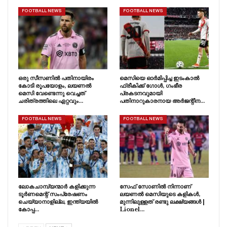
FOOTBALL NEWS
FOOTBALL NEWS
ഒരു സീസണിൽ പതിനായിരം
മെസിയെ ഓർമിപ്പിച്ച ഇടംകാൽ
കോടി രൂപയോളം, ലയണൽ
ഫ്രീകിക്ക് ഗോൾ, ഗംഭീര
മെസി വേണ്ടെന്നു വെച്ചത്
പ്രകടനവുമായി
ചരിത്രത്തിലെ ഏറ്റവും…
പതിനാറുകാരനായ അർജന്റീന…
FOOTBALL NEWS
FOOTBALL NEWS
ലോകചാമ്പ്യന്മാർ കളിക്കുന്ന
സേഫ് സോണിൽ നിന്നാണ്
ടൂർണമെന്റ് സംപ്രേഷണം
ലയണൽ മെസിയുടെ കളികൾ,
ചെയ്യാനാളില്ല, ഇന്ത്യയിൽ
മുന്നിലുള്ളത് രണ്ടു ലക്ഷ്യങ്ങൾ |
കോപ്പ…
Lionel…