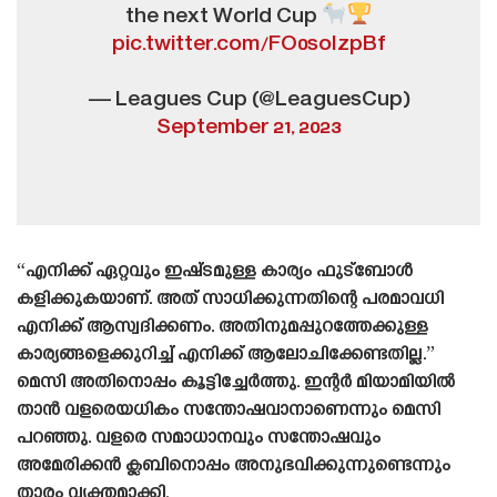
the next World Cup
pic.twitter.com/FO0soIzpBf
— Leagues Cup (@LeaguesCup)
September 21, 2023
“എനിക്ക് ഏറ്റവും ഇഷ്‌ടമുള്ള കാര്യം ഫുട്ബോൾ
കളിക്കുകയാണ്. അത് സാധിക്കുന്നതിന്റെ പരമാവധി
എനിക്ക് ആസ്വദിക്കണം. അതിനുമപ്പുറത്തേക്കുള്ള
കാര്യങ്ങളെക്കുറിച്ച് എനിക്ക് ആലോചിക്കേണ്ടതില്ല.”
മെസി അതിനൊപ്പം കൂട്ടിച്ചേർത്തു. ഇന്റർ മിയാമിയിൽ
താൻ വളരെയധികം സന്തോഷവാനാണെന്നും മെസി
പറഞ്ഞു. വളരെ സമാധാനവും സന്തോഷവും
അമേരിക്കൻ ക്ലബിനൊപ്പം അനുഭവിക്കുന്നുണ്ടെന്നും
താരം വ്യക്തമാക്കി.