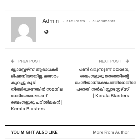
Admin
3761 Posts
0 Comments
PREV POST
NEXT POST
ബ്ലാസ്റ്റേഴ്‌സ് ആരാധകർ
പണി വരുന്നുണ്ട് റയാനേ,
ഭീഷണിയായില്ല, മത്സരം
ബെംഗളൂരു താരത്തിന്റെ
കുറച്ചു കൂടി
വംശീയാധിക്ഷേപത്തിനെതിരെ
നീണ്ടിരുന്നെങ്കിൽ സമനില
പരാതി നൽകി ബ്ലാസ്റ്റേഴ്‌സ്
നേടിയേനെയെന്ന്
| Kerala Blasters
ബെംഗളൂരു പരിശീലകൻ |
Kerala Blasters
YOU MIGHT ALSO LIKE
More From Author