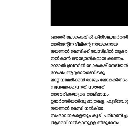
ഖത്തർ ലോകകപ്പിൽ കിരീടമുയർത്ത
അർജന്റീന ടീമിന്റെ നായകനായ
ലയണൽ മെസിക്ക് ബ്രസീലിൽ ആദര
നൽകാൻ ഔദ്യോഗികമായ ക്ഷണം.
2022ൽ ബ്രസീൽ ലോകകപ്പ് നേടിയത
ശേഷം ആദ്യമായാണ് ഒരു
ലാറ്റിനമേരിക്കൻ രാജ്യം ലോകകിരീടം
സ്വന്തമാക്കുന്നത്. സൗത്ത്
അമേരിക്കയുടെ അഭിമാനം
ഉയർത്തിയതിനു മാത്രമല്ല, ഫുട്ബോള
ലയണൽ മെസി നൽകിയ
സംഭാവനകളെയും കൂടി പരിഗണിച്ച
ആദരവ് നൽകാനുള്ള തീരുമാനം.