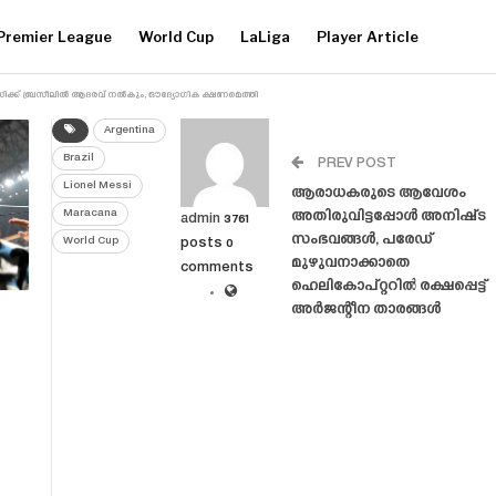
Premier League
World Cup
LaLiga
Player Article
ക്ക് ബ്രസീലിൽ ആദരവ് നൽകും, ഔദ്യോഗിക ക്ഷണമെത്തി
Argentina
Brazil
PREV POST
Lionel Messi
ആരാധകരുടെ ആവേശം
Maracana
അതിരുവിട്ടപ്പോൾ അനിഷ്‌ട
admin
3761
സംഭവങ്ങൾ, പരേഡ്
World Cup
posts
0
മുഴുവനാക്കാതെ
comments
ഹെലികോപ്റ്ററിൽ രക്ഷപ്പെട്ട്
അർജന്റീന താരങ്ങൾ