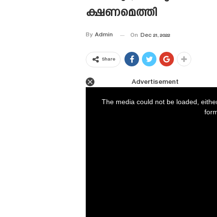
ക്ഷണമെത്തി
By
Admin
On
Dec 21, 2022
Share
Advertisement
This
is
a
The media could not be loaded, eithe
modal
window.
form