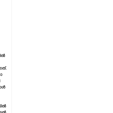
മിൽ
ത്.
ോ
ി
ബോൾ
മിൽ
യണൽ