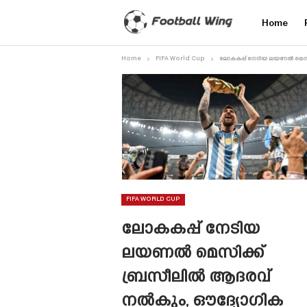
Home
Home
FIFA World Cup
ലോകകപ്പ് നേടിയ ലയണൽ മെസി
FIFA WORLD CUP
ലോകകപ്പ് നേടിയ
ലയണൽ മെസിക്ക്
ബ്രസീലിൽ ആദരവ്
നൽകും, ഔദ്യോഗിക