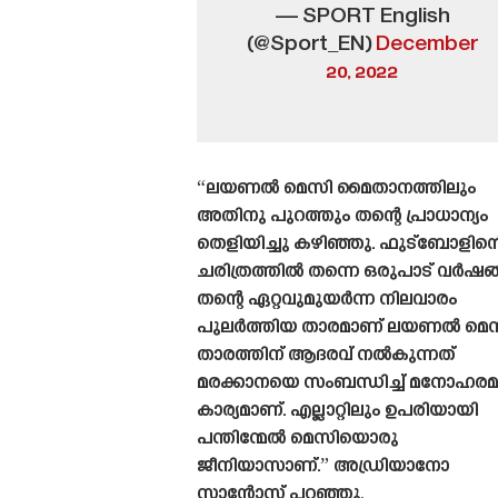
— SPORT English
(@Sport_EN)
December
20, 2022
“ലയണൽ മെസി മൈതാനത്തിലും
അതിനു പുറത്തും തന്റെ പ്രാധാന്യം
തെളിയിച്ചു കഴിഞ്ഞു. ഫുട്ബോളിന്റ
ചരിത്രത്തിൽ തന്നെ ഒരുപാട് വർഷങ
തന്റെ ഏറ്റവുമുയർന്ന നിലവാരം
പുലർത്തിയ താരമാണ് ലയണൽ മെസ
താരത്തിന് ആദരവ് നൽകുന്നത്
മരക്കാനയെ സംബന്ധിച്ച് മനോഹര
കാര്യമാണ്. എല്ലാറ്റിലും ഉപരിയായി
പന്തിന്മേൽ മെസിയൊരു
ജീനിയാസാണ്.” അഡ്രിയാനോ
സാന്റോസ് പറഞ്ഞു.