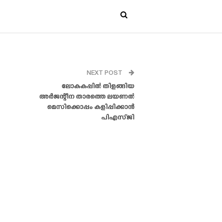
NEXT POST
ലോകകപ്പിൽ തിളങ്ങിയ
അർജന്റീന താരത്തെ ലയണൽ
മെസിക്കൊപ്പം കളിപ്പിക്കാൻ
പിഎസ്‌ജി