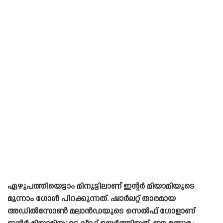
ഏഴുപത്തിയെട്ടാം മിനുട്ടിലാണ് ഇന്റർ മിയാമിയുടെ
മൂന്നാം ഗോൾ പിറക്കുന്നത്. ഷാർലറ്റ് താരമായ
അഡിൽസോൺ മലാൻഡയുടെ സെൽഫ് ഗോളാണ്