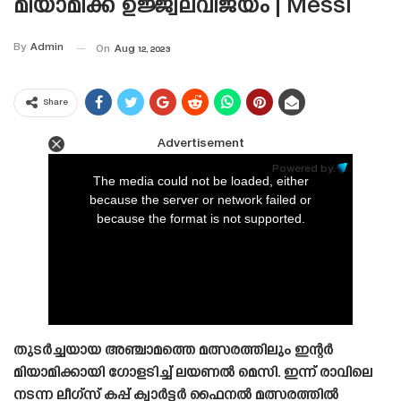
മിയാമിക്ക് ഉജ്ജ്വലവിജയം | Messi
By
Admin
On
Aug 12, 2023
Share
Advertisement
This
is
Powered by:
a
The media could not be loaded, either
modal
window.
because the server or network failed or
because the format is not supported.
തുടർച്ചയായ അഞ്ചാമത്തെ മത്സരത്തിലും ഇന്റർ
മിയാമിക്കായി ഗോളടിച്ച് ലയണൽ മെസി. ഇന്ന് രാവിലെ
നടന്ന ലീഗ്‌സ് കപ്പ് ക്വാർട്ടർ ഫൈനൽ മത്സരത്തിൽ