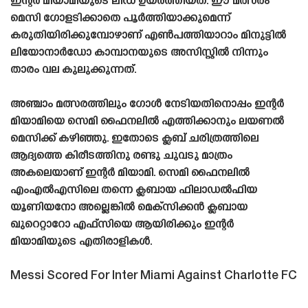
ഇന്റർ മിയാമിയുടെ ലീഡ് ഉയർത്തിയത്. ഈ മത്സരം
മെസി ഗോളടിക്കാതെ പൂർത്തിയാക്കുമെന്ന്
കരുതിയിരിക്കുമ്പോഴാണ് എൺപത്തിയാറാം മിനുട്ടിൽ
ലിയോനാർഡോ കാമ്പാനയുടെ അസിസ്റ്റിൽ നിന്നും
താരം വല കുലുക്കുന്നത്.
അഞ്ചാം മത്സരത്തിലും ഗോൾ നേടിയതിനൊപ്പം ഇന്റർ
മിയാമിയെ സെമി ഫൈനലിൽ എത്തിക്കാനും ലയണൽ
മെസിക്ക് കഴിഞ്ഞു. ഇതോടെ ക്ലബ് ചരിത്രത്തിലെ
ആദ്യത്തെ കിരീടത്തിനു രണ്ടു ചുവടു മാത്രം
അകലെയാണ് ഇന്റർ മിയാമി. സെമി ഫൈനലിൽ
എംഎൽഎസിലെ തന്നെ ക്ലബായ ഫിലാഡൽഫിയ
യൂണിയനോ അല്ലെങ്കിൽ മെക്സിക്കൻ ക്ലബായ
ഖുറെറ്റാറോ എഫ്‌സിയെ ആയിരിക്കും ഇന്റർ
മിയാമിയുടെ എതിരാളികൾ.
Messi Scored For Inter Miami Against Charlotte FC