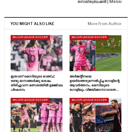
സെലിബ്രെഷൻ | Messi
YOU MIGHT ALSO LIKE
More From Author
MAJOR LEAGUE SOCCER
MAJOR LEAGUE SOCCER
ഇതാണ് മെസിയുടെ റേഞ്ച്,
അർജന്റീനയെ
രണ്ടു മാസങ്ങൾക്കു ശേഷം
ഉയർത്തെഴുന്നേൽപ്പിച്ച ഗോളിന്റെ
തിരിച്ചുവന്ന മത്സരത്തിൽ ഉജ്ജ്വല
ആവർത്തനം, മെസിയുടെ
പ്രകടനം
ഗോളിലും വിജയിക്കാനാവാതെ…
MAJOR LEAGUE SOCCER
MAJOR LEAGUE SOCCER