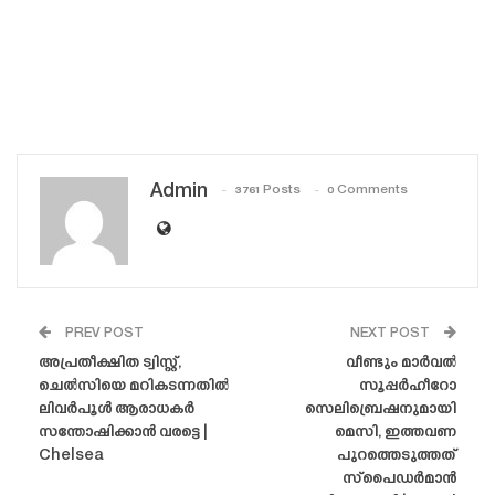
Admin
3761 Posts
0 Comments
PREV POST
NEXT POST
അപ്രതീക്ഷിത ട്വിസ്റ്റ്,
വീണ്ടും മാർവൽ
ചെൽസിയെ മറികടന്നതിൽ
സൂപ്പർഹീറോ
ലിവർപൂൾ ആരാധകർ
സെലിബ്രെഷനുമായി
സന്തോഷിക്കാൻ വരട്ടെ |
മെസി, ഇത്തവണ
Chelsea
പുറത്തെടുത്തത്
സ്‌പൈഡർമാൻ