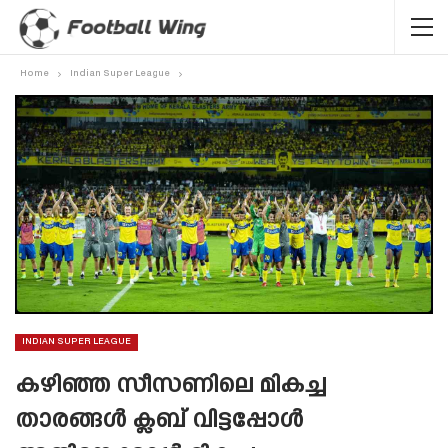
Home
Indian Super League
INDIAN SUPER LEAGUE
കഴിഞ്ഞ സീസണിലെ മികച്ച
താരങ്ങൾ ക്ലബ് വിട്ടപ്പോൾ