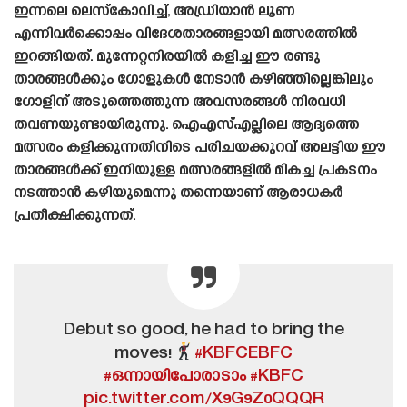
ഇന്നലെ ലെസ്‌കോവിച്ച്, അഡ്രിയാൻ ലൂണ
എന്നിവർക്കൊപ്പം വിദേശതാരങ്ങളായി മത്സരത്തിൽ
ഇറങ്ങിയത്. മുന്നേറ്റനിരയിൽ കളിച്ച ഈ രണ്ടു
താരങ്ങൾക്കും ഗോളുകൾ നേടാൻ കഴിഞ്ഞില്ലെങ്കിലും
ഗോളിന് അടുത്തെത്തുന്ന അവസരങ്ങൾ നിരവധി
തവണയുണ്ടായിരുന്നു. ഐഎസ്എല്ലിലെ ആദ്യത്തെ
മത്സരം കളിക്കുന്നതിനിടെ പരിചയക്കുറവ് അലട്ടിയ ഈ
താരങ്ങൾക്ക് ഇനിയുള്ള മത്സരങ്ങളിൽ മികച്ച പ്രകടനം
നടത്താൻ കഴിയുമെന്നു തന്നെയാണ് ആരാധകർ
പ്രതീക്ഷിക്കുന്നത്.
Debut so good, he had to bring the
moves!
#KBFCEBFC
#ഒന്നായിപോരാടാം
#KBFC
pic.twitter.com/X9G9Z0QQQR