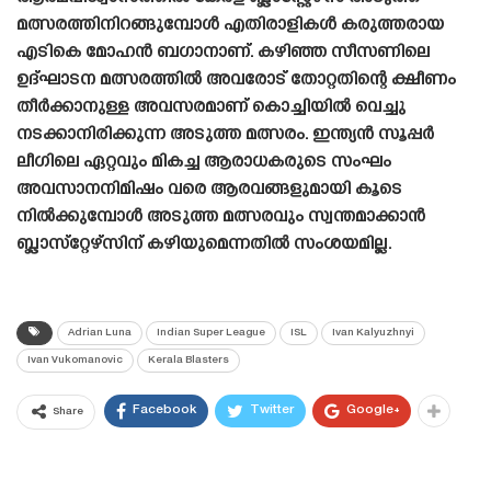
മത്സരത്തിനിറങ്ങുമ്പോൾ എതിരാളികൾ കരുത്തരായ
എടികെ മോഹൻ ബഗാനാണ്. കഴിഞ്ഞ സീസണിലെ
ഉദ്ഘാടന മത്സരത്തിൽ അവരോട് തോറ്റതിന്റെ ക്ഷീണം
തീർക്കാനുള്ള അവസരമാണ് കൊച്ചിയിൽ വെച്ചു
നടക്കാനിരിക്കുന്ന അടുത്ത മത്സരം. ഇന്ത്യൻ സൂപ്പർ
ലീഗിലെ ഏറ്റവും മികച്ച ആരാധകരുടെ സംഘം
അവസാനനിമിഷം വരെ ആരവങ്ങളുമായി കൂടെ
നിൽക്കുമ്പോൾ അടുത്ത മത്സരവും സ്വന്തമാക്കാൻ
ബ്ലാസ്‌റ്റേഴ്‌സിന് കഴിയുമെന്നതിൽ സംശയമില്ല.
Adrian Luna
Indian Super League
ISL
Ivan Kalyuzhnyi
Ivan Vukomanovic
Kerala Blasters
Facebook
Twitter
Google+
Share