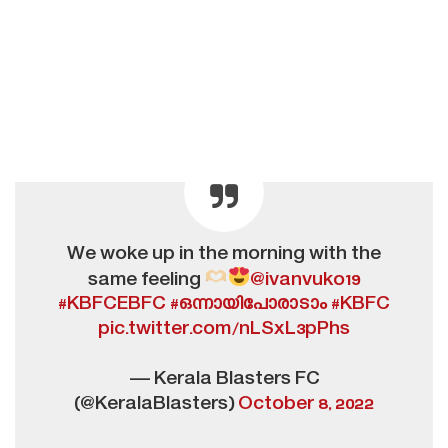
We woke up in the morning with the
same feeling
@ivanvuko19
#KBFCEBFC
#ഒന്നായിപോരാടാം
#KBFC
pic.twitter.com/nLSxL3pPhs
— Kerala Blasters FC
(@KeralaBlasters)
October 8, 2022