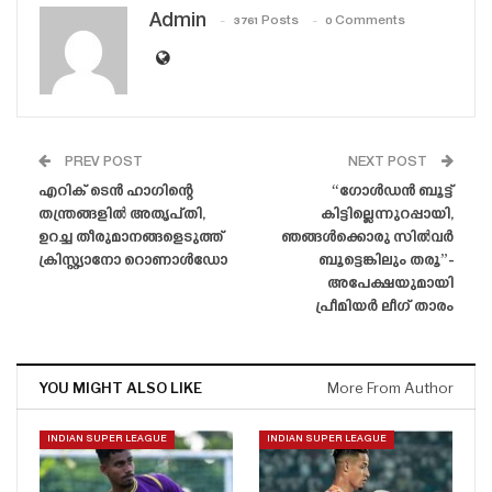
Admin
3761 Posts
0 Comments
PREV POST
NEXT POST
എറിക് ടെൻ ഹാഗിന്റെ
“ഗോൾഡൻ ബൂട്ട്
തന്ത്രങ്ങളിൽ അതൃപ്‌തി,
കിട്ടില്ലെന്നുറപ്പായി,
ഉറച്ച തീരുമാനങ്ങളെടുത്ത്
ഞങ്ങൾക്കൊരു സിൽവർ
ക്രിസ്റ്റ്യാനോ റൊണാൾഡോ
ബൂട്ടെങ്കിലും തരൂ”-
അപേക്ഷയുമായി
പ്രീമിയർ ലീഗ് താരം
YOU MIGHT ALSO LIKE
More From Author
INDIAN SUPER LEAGUE
INDIAN SUPER LEAGUE