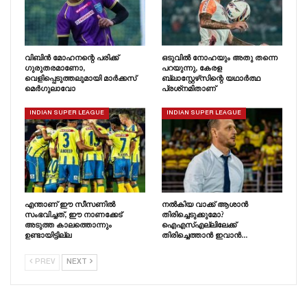
വിബിൻ മോഹനന്റെ പരിക്ക്
ഒടുവിൽ നോഹയും അതു തന്നെ
ഗുരുതരമാണോ,
പറയുന്നു, കേരള
വെളിപ്പെടുത്തലുമായി മാർക്കസ്
ബ്ലാസ്റ്റേഴ്‌സിന്റെ യഥാർത്ഥ
മെർഗുലാവോ
പ്രശ്‌നമിതാണ്
INDIAN SUPER LEAGUE
INDIAN SUPER LEAGUE
എന്താണ് ഈ സീസണിൽ
നൽകിയ വാക്ക് ആശാൻ
സംഭവിച്ചത്, ഈ നാണക്കേട്
തിരിച്ചെടുക്കുമോ?
അടുത്ത കാലത്തൊന്നും
ഐഎസ്എല്ലിലേക്ക്
ഉണ്ടായിട്ടില്ല
തിരിച്ചെത്താൻ ഇവാൻ…
PREV
NEXT