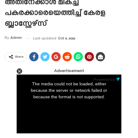
അതിനേക്കാൾ മികച്ച
പകരക്കാരെയെത്തിച്ച് കേരള
ബ്ലാസ്റ്റേഴ്‌സ്
By
Admin
Last updated
Oct 8, 2022
Share
Advertisement
This
is
Powered by:
a
The media could not be loaded, either
modal
window.
because the server or network failed or
because the format is not supported.