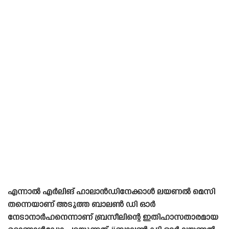
എന്നാൽ എർലിങ് ഹാലാൻഡിനേക്കാൾ ലയണൽ മെസി
തന്നെയാണ് അടുത്ത ബാലൺ ഡി ഓർ
നേടാനാർഹനെന്നാണ് ബ്രസീലിന്റെ ഇതിഹാസതാരമായ