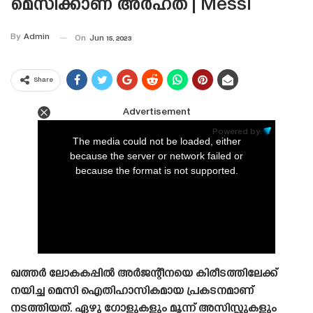
മെസിക്കാണ് അർഹത | Messi
By
Admin
On
Jun 15, 2023
Share
Advertisement
This
is
Powered by:
a
The media could not be loaded, either
modal
window.
because the server or network failed or
because the format is not supported.
ഖത്തർ ലോകകപ്പിൽ അർജന്റീനയെ കിരീടത്തിലേക്ക്
നയിച്ച മെസി ഐതിഹാസികമായ പ്രകടനമാണ്
നടത്തിയത്. ഏഴു ഗോളുകളും മൂന്ന് അസിസ്റ്റുകളും