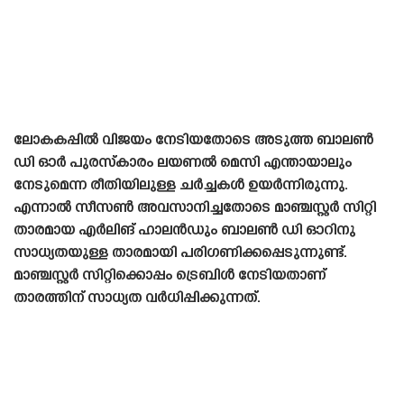
ലോകകപ്പിൽ വിജയം നേടിയതോടെ അടുത്ത ബാലൺ
ഡി ഓർ പുരസ്‌കാരം ലയണൽ മെസി എന്തായാലും
നേടുമെന്ന രീതിയിലുള്ള ചർച്ചകൾ ഉയർന്നിരുന്നു.
എന്നാൽ സീസൺ അവസാനിച്ചതോടെ മാഞ്ചസ്റ്റർ സിറ്റി
താരമായ എർലിങ് ഹാലൻഡും ബാലൺ ഡി ഓറിനു
സാധ്യതയുള്ള താരമായി പരിഗണിക്കപ്പെടുന്നുണ്ട്.
മാഞ്ചസ്റ്റർ സിറ്റിക്കൊപ്പം ട്രെബിൾ നേടിയതാണ്
താരത്തിന് സാധ്യത വർധിപ്പിക്കുന്നത്.