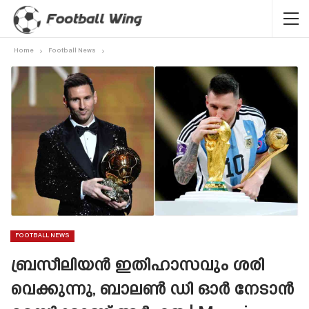
Home
Football News
FOOTBALL NEWS
ബ്രസീലിയൻ ഇതിഹാസവും ശരി
വെക്കുന്നു, ബാലൺ ഡി ഓർ നേടാൻ