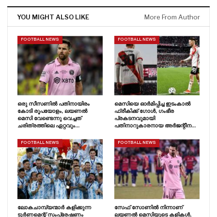
YOU MIGHT ALSO LIKE
More From Author
FOOTBALL NEWS
FOOTBALL NEWS
ഒരു സീസണിൽ പതിനായിരം
മെസിയെ ഓർമിപ്പിച്ച ഇടംകാൽ
കോടി രൂപയോളം, ലയണൽ
ഫ്രീകിക്ക് ഗോൾ, ഗംഭീര
മെസി വേണ്ടെന്നു വെച്ചത്
പ്രകടനവുമായി
ചരിത്രത്തിലെ ഏറ്റവും…
പതിനാറുകാരനായ അർജന്റീന…
FOOTBALL NEWS
FOOTBALL NEWS
ലോകചാമ്പ്യന്മാർ കളിക്കുന്ന
സേഫ് സോണിൽ നിന്നാണ്
ടൂർണമെന്റ് സംപ്രേഷണം
ലയണൽ മെസിയുടെ കളികൾ,