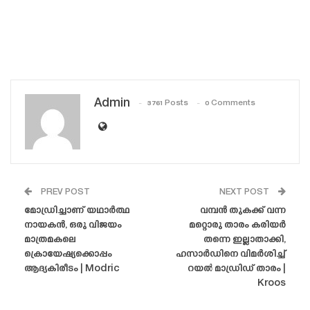
Admin
3761 Posts
0 Comments
PREV POST
NEXT POST
മോഡ്രിച്ചാണ് യഥാർത്ഥ
വമ്പൻ തുകക്ക് വന്ന
നായകൻ, ഒരു വിജയം
മറ്റൊരു താരം കരിയർ
മാത്രമകലെ
തന്നെ ഇല്ലാതാക്കി,
ക്രൊയേഷ്യക്കൊപ്പം
ഹസാർഡിനെ വിമർശിച്ച്
ആദ്യകിരീടം | Modric
റയൽ മാഡ്രിഡ് താരം |
Kroos