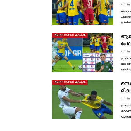
Admin
കേരള ബ
പുറത്ത
പ്രതീക
ആഞ്
INDIAN SUPER LEAGUE
പോക
Admin
ഇന്നലെ
സമനില 
അതിനു
സെവ
INDIAN SUPER LEAGUE
മിക
Admin
ഇന്ത്യ
കൊണ്ട് 
യുണൈറ