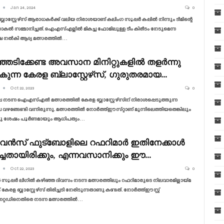
Jan 24, 2024
0
്ലാസ്റ്റേഴ്‌സ് ആരാധകർക്ക് വലിയ നിരാശയാണ് കലിംഗ സൂപ്പർ കപ്പിൽ നിന്നും ടീമിന്റെ
ാകൽ സമ്മാനിച്ചത്. ഐഎസ്എല്ലിൽ മികച്ച ഫോമിലുള്ള ടീം കിരീടം നേടുമെന്ന
്ഷ നൽകി ആദ്യ മത്സരത്തിൽ…
ഞടിക്കേണ്ട അവസാന മിനിറ്റുകളിൽ തളർന്നു
ുന്ന കേരള ബ്ലാസ്റ്റേഴ്‌സ്, ഗുരുതരമായ…
Oct 22, 2023
0
 നടന്ന ഐഎസ്എൽ മത്സരത്തിൽ കേരള ബ്ലാസ്റ്റേഴ്‌സിന് നിരാശപ്പെടുത്തുന്ന
വഴങ്ങേണ്ടി വന്നിരുന്നു. മത്സരത്തിൽ നോർത്ത്ഈസ്‌റ്റാണ്‌ മുന്നിലെത്തിയതെങ്കിലും
 ശേഷം പൂർണമായും ആധിപത്യം…
ൻസ് ഫുട്ബോളിലെ റഫറിമാർ ഇതിനേക്കാൾ
ച്ചതായിരിക്കും, എന്നവസാനിക്കും ഈ…
Oct 22, 2023
0
ൻ സൂപ്പർ ലീഗിൽ കഴിഞ്ഞ ദിവസം നടന്ന മത്സരത്തിലും റഫറിമാരുടെ നിലവാരമില്ലായ്‌മ
കേരള ബ്ലാസ്റ്റേഴ്‌സ് തിരിച്ചടി നേരിടുന്നതാണു കണ്ടത്. നോർത്ത്ഈസ്റ്റ്
്റഡിനെതിരെ നടന്ന മത്സരത്തിൽ…