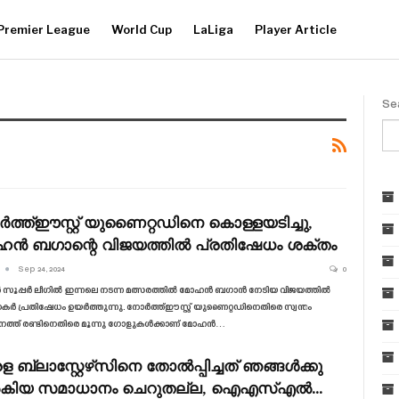
Premier League
World Cup
LaLiga
Player Article
Se
ത്ത്ഈസ്റ്റ് യുണൈറ്റഡിനെ കൊള്ളയടിച്ചു,
ൻ ബഗാന്റെ വിജയത്തിൽ പ്രതിഷേധം ശക്തം
Sep 24, 2024
0
യൻ സൂപ്പർ ലീഗിൽ ഇന്നലെ നടന്ന മത്സരത്തിൽ മോഹൻ ബഗാൻ നേടിയ വിജയത്തിൽ
 പ്രതിഷേധം ഉയർത്തുന്നു. നോർത്ത്ഈസ്റ്റ് യുണൈറ്റഡിനെതിരെ സ്വന്തം
ത്ത് രണ്ടിനെതിരെ മൂന്നു ഗോളുകൾക്കാണ് മോഹൻ…
ള ബ്ലാസ്റ്റേഴ്‌സിനെ തോൽപ്പിച്ചത് ഞങ്ങൾക്കു
കിയ സമാധാനം ചെറുതല്ല, ഐഎസ്എൽ…