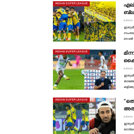
എല്
INDIAN SUPER LEAGUE
ബ്ല
Admin
ഇന്ത്യ
സംശയവു
2014ൽ 
മിന്
INDIAN SUPER LEAGUE
കൈവ
Admin
ഇന്ത്യ
താരങ്ങ
കളിക്
“തൊ
INDIAN SUPER LEAGUE
അത
Admin
ഇന്ത്യ
നേടിയത