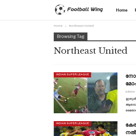
Home
Home
Northeast United
Browsing Tag
Northeast United
നോർ
INDIAN SUPER LEAGUE
മോഹ
Admin
ഇന്ത്
ആരാധകർ
മൈതാന
കേര
INDIAN SUPER LEAGUE
നൽ