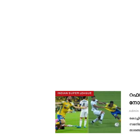
റഫറി
INDIAN SUPER LEAGUE
നോർ
Admin
കൊച്ചി
സമനിലയ
താരങ്ങ