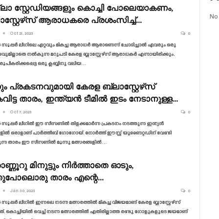
ലാ സ്റ്റേഡിയങ്ങളും കൊച്ചി പോലെയാകണം,
No
ാസ്റ്റേഴ്‌സ് ആരാധകരെ പ്രശംസിച്ച്…
Oct 21, 2023
0
ൻ സൂപ്പർ ലീഗിലെ ഏറ്റവും മികച്ച ആരാധർ ആരാണെന്ന് ചോദിച്ചാൽ ഏവരും ഒരു
മില്ലാതെ നൽകുന്ന മറുപടി കേരള ബ്ലാസ്റ്റേഴ്‌സ് ആരാധകർ എന്നായിരിക്കും.
രൂപീകരിക്കപ്പെട്ട ഒരു ക്ലബ്ബിനു വലിയ…
നും പ്രകടനവുമായി കേരള ബ്ലാസ്റ്റേഴ്‌സ്
ിട്ട താരം, ഇന്ത്യൻ ടീമിൽ ഇടം നേടാനുള്ള…
Oct 7, 2023
0
ൻ സൂപ്പർ ലീഗിൽ ഈ സീസണിൽ തിളക്കമാർന്ന പ്രകടനം നടത്തുന്ന ഇന്ത്യൻ
ളിൽ ഒരാളാണ് പാർത്തീബ്‌ ഗോഗോയ്. നോർത്ത് ഈസ്റ്റ് യുണൈറ്റഡിന് വേണ്ടി
കുന്ന താരം ഈ സീസണിൽ മൂന്നു മത്സരങ്ങളിൽ…
ണ്ണൂറു മിനുട്ടും നിർത്താതെ ഓടും,
ുപോലൊരു താരം എന്റെ…
Jan 30, 2023
0
ൻ സൂപ്പർ ലീഗിൽ ഇന്നലെ നടന്ന മത്സരത്തിൽ മികച്ച വിജയമാണ് കേരള ബ്ലാസ്റ്റേഴ്‌സ്
്. കൊച്ചിയിൽ വെച്ച് നടന്ന മത്സരത്തിൽ എതിരില്ലാത്ത രണ്ടു ഗോളുകളുടെ ജയമാണ്