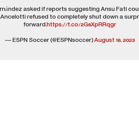
nández asked if reports suggesting Ansu Fati coul
o Ancelotti refused to completely shut down a surpr
forward.
https://t.co/2G6XpRRqgr
— ESPN Soccer (@ESPNsoccer)
August 18, 2023