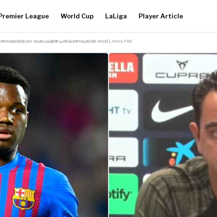
Premier League
World Cup
LaLiga
Player Article
ൻസലോട്ടിയുടെ വാക്കുകളിൽ പ്രതികരണവുമായി സാവി | Ansu Fati