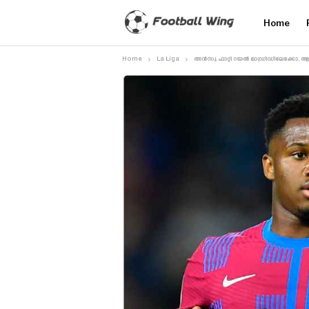
Home
Home
La Liga
അൻസു ഫാറ്റി റയൽ മാഡ്രിഡിലേക്കോ, ആ