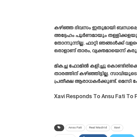
കഴിഞ്ഞ ദിവസം ഇതുമായി ബന്ധപ്പെ
അദ്ദേഹം പൂർണമായും തള്ളിക്കളയു
തോന്നുന്നില്ല. ഫാറ്റി ഞങ്ങൾക്ക് വള
ഒരാളാണ് താരം, വ്യക്തമായെന്ന് കര
മികച്ച ഫോമിൽ കളിച്ചു കൊണ്ടിരിക്
താരത്തിന് കഴിഞ്ഞിട്ടില്ല. സാവി
പ്രതീക്ഷ ആരാധകർക്കുണ്ട്. മെസി
Xavi Responds To Ansu Fati To 
Ansu Fati
Real Madrid
Xavi