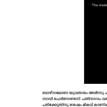
is
a
The media
modal
window.
ബാഴ്‌സലോണ യുവതാരം അൻസു ഫാറ്റ
സാവി ഹെർണാണ്ടസ്. പതിനാറാം വയസ
പരിക്കേറ്റതിനു ശേഷം മികവ് കാണിക്