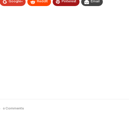
Google+
ReddIt
Pinterest
Email
0 Comments