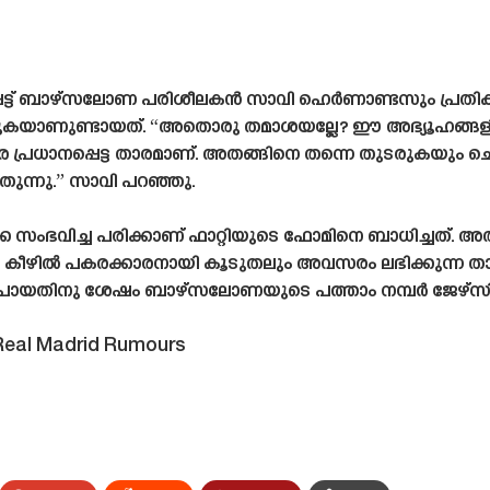
ട്ട് ബാഴ്‌സലോണ പരിശീലകൻ സാവി ഹെർണാണ്ടസും പ്രതികരി
കയാണുണ്ടായത്. “അതൊരു തമാശയല്ലേ? ഈ അഭ്യൂഹങ്ങളിൽ ഒ
രെ പ്രധാനപ്പെട്ട താരമാണ്. അതങ്ങിനെ തന്നെ തുടരുകയും ചെയ്യു
ുതുന്നു.” സാവി പറഞ്ഞു.
കെ സംഭവിച്ച പരിക്കാണ് ഫാറ്റിയുടെ ഫോമിനെ ബാധിച്ചത്. 
യുടെ കീഴിൽ പകരക്കാരനായി കൂടുതലും അവസരം ലഭിക്കുന്ന താ
 പോയതിനു ശേഷം ബാഴ്‌സലോണയുടെ പത്താം നമ്പർ ജേഴ്‌സി
Real Madrid Rumours