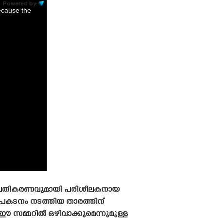
Powered by:
ecause the
 പ്രതികരണവുമായി പരിശീലകനായ
്രകടനം നടത്തിയ താരത്തിന്
ം ഈ സമ്മറിൽ ഒഴിവാക്കുമെന്നുമുള്ള