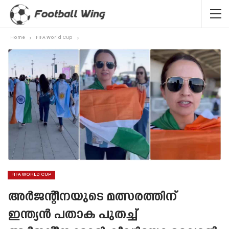
Home
FIFA World Cup
FIFA WORLD CUP
അർജന്റീനയുടെ മത്സരത്തിന്
ഇന്ത്യൻ പതാക പുതച്ച്