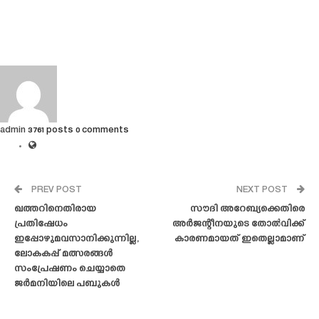
admin
3761 posts
0 comments
PREV POST
NEXT POST
ഖത്തറിനെതിരായ
സൗദി അറേബ്യക്കെതിരെ
പ്രതിഷേധം
അർജന്റീനയുടെ തോൽവിക്ക്
ഇപ്പോഴുമവസാനിക്കുന്നില്ല,
കാരണമായത് ഇതെല്ലാമാണ്
ലോകകപ്പ് മത്സരങ്ങൾ
സംപ്രേഷണം ചെയ്യാതെ
ജർമനിയിലെ പബുകൾ