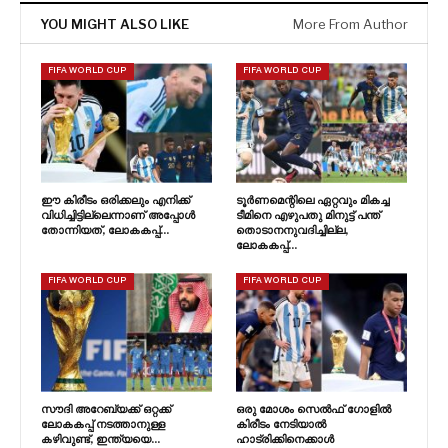
YOU MIGHT ALSO LIKE
More From Author
FIFA WORLD CUP
FIFA WORLD CUP
ഈ കിരീടം ഒരിക്കലും എനിക്ക്
ടൂർണമെന്റിലെ ഏറ്റവും മികച്ച
വിധിച്ചിട്ടില്ലെന്നാണ് അപ്പോൾ
ടീമിനെ എഴുപതു മിനുട്ട് പന്ത്
തോന്നിയത്, ലോകകപ്പ്…
തൊടാനനുവദിച്ചില്ല,
ലോകകപ്പ്…
FIFA WORLD CUP
FIFA WORLD CUP
സൗദി അറേബ്യക്ക് ഒറ്റക്ക്
ഒരു മോശം സെൽഫ് ഗോളിൽ
ലോകകപ്പ് നടത്താനുള്ള
കിരീടം നേടിയാൽ
കഴിവുണ്ട്, ഇന്ത്യയെ…
ഹാട്രിക്കിനെക്കാൾ