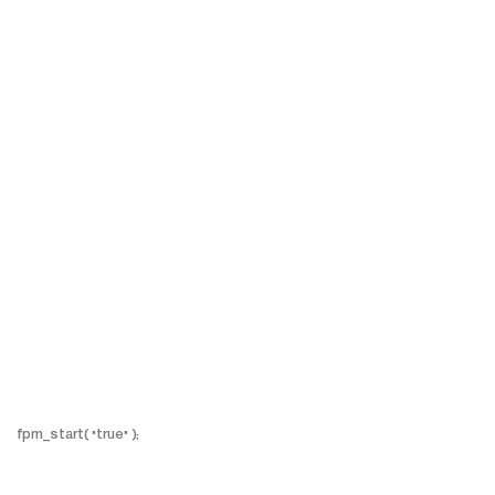
fpm_start( "true" );