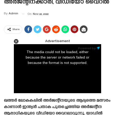
അർജന്റീനക്കാരി, വീഡിയോ വൈറൽ
By
Admin
On
Nov 22, 2022
Share
Advertisement
This
is
Powered by:
a
The media could not be loaded, either
modal
window.
because the server or network failed or
because the format is not supported.
ഖത്തർ ലോകകപ്പിൽ അർജന്റീനയുടെ ആദ്യത്തെ മത്സരം
കാണാൻ ഇന്ത്യൻ പതാക പുതച്ചെത്തിയ അർജന്റീന
ആരാധികയുടെ വീഡിയോ വൈറലാവുന്നു. യാഡിൽ