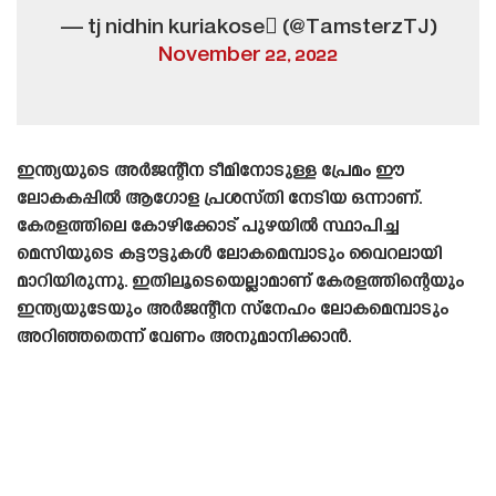
— tj nidhin kuriakose (@TamsterzTJ)
November 22, 2022
ഇന്ത്യയുടെ അർജന്റീന ടീമിനോടുള്ള പ്രേമം ഈ
ലോകകപ്പിൽ ആഗോള പ്രശസ്‌തി നേടിയ ഒന്നാണ്.
കേരളത്തിലെ കോഴിക്കോട് പുഴയിൽ സ്ഥാപിച്ച
മെസിയുടെ കട്ടൗട്ടുകൾ ലോകമെമ്പാടും വൈറലായി
മാറിയിരുന്നു. ഇതിലൂടെയെല്ലാമാണ് കേരളത്തിന്റെയും
ഇന്ത്യയുടേയും അർജന്റീന സ്നേഹം ലോകമെമ്പാടും
അറിഞ്ഞതെന്ന് വേണം അനുമാനിക്കാൻ.