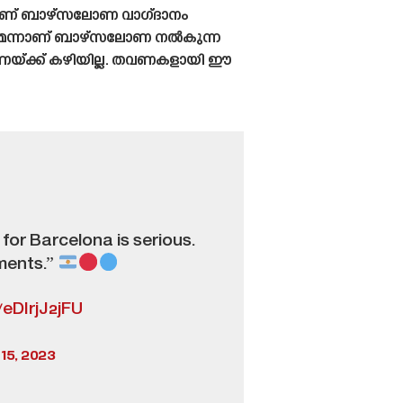
യാണ് ബാഴ്‌സലോണ വാഗ്‌ദാനം
ാമെന്നാണ് ബാഴ്‌സലോണ നൽകുന്ന
ണയ്ക്ക് കഴിയില്ല. തവണകളായി ഈ
for Barcelona is serious.
lments.”
/eDIrjJ2jFU
5, 2023