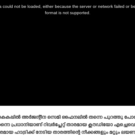
 could not be loaded, either because the server or network failed or b
format is not supported.
ോകകപ്പിൽ അർജന്റീന സെമി ഫൈനലിൽ തന്നെ പുറത്തു പോയെ
ൽ തന്നെ പ്രധാനിയാണ് റിവർപ്ലേറ്റ് താരമായ ക്ലൗഡിയോ എച്ചെവെ
ാട്രിക്ക് നേടിയ താരത്തിന്റെ നീക്കങ്ങളും മറ്റും ല