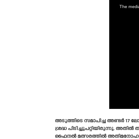
is
a
The media
modal
window.
അടുത്തിടെ സമാപിച്ച അണ്ടർ 17 ല
ശ്രദ്ധ പിടിച്ചുപറ്റിയിരുന്നു. അതി
ഫൈനൽ മത്സരത്തിൽ അതിമനോഹരമായ ഹ