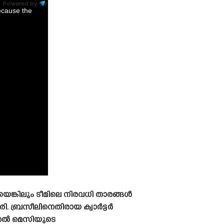
Powered by:
ecause the
ങ്കിലും ടീമിലെ നിരവധി താരങ്ങൾ
രി. ബ്രസീലിനെതിരായ ക്വാർട്ടർ
യണൽ മെസിയുടെ