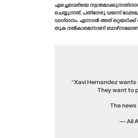
എച്ചെവെരിയെ സ്വന്തമാക്കുന്നതിന
ചെയ്യുന്നത്. പതിനേഴു വയസ് മാത
വാഗ്‌ദാനം. എന്നാൽ അത് ഒറ്റയടി
തുക നൽകാമെന്നാണ് ബാഴ്‌സലോണ അർ
“Xavi Hernandez wants Cl
They want to p
The news 
— All 