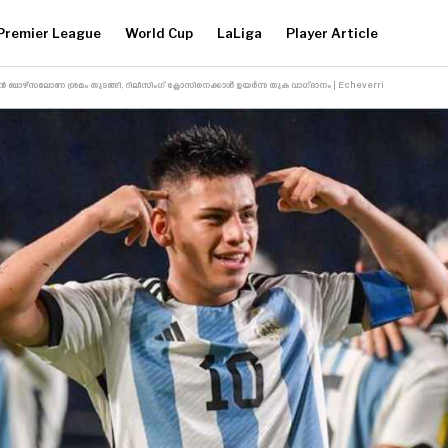
Premier League
World Cup
LaLiga
Player Article
ബാഴ്‌സലോണ ശ്രമം തുടങ്ങി, റിലീസിംഗ് ക്ലോസിനെക്കാൾ ഉയർന്ന തുക വാഗ്‌ദാനം | Echeverri