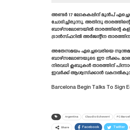
അണ്ടർ 17 ലോകകപ്പിന് മുൻപ് എച്ചെ
ചോദിച്ചിരുന്നു. അതിനു താരത്ത
ബാഴ്‌സലോണയിൽ താരത്തിന്റെ കളികൾ
ട്രാൻസ്‌ഫറിൽ അർജന്റീന താരത്തിനും 
അതേസമയം എച്ചെവെരിയെ സ്വന്തമാക്ക
ബാഴ്‌സലോണയുടെ ഈ നീക്കം. മാഞ്ചസ്റ
നിരവധി ക്ലബുകൾ താരത്തിന് പിന്ന
ഇവർക്ക് ആശ്വസിക്കാൻ വകനൽകുന്
Barcelona Begin Talks To Sign E
Argentina
Claudio Echeverri
FC Barce
Facebook
Twitter
Share