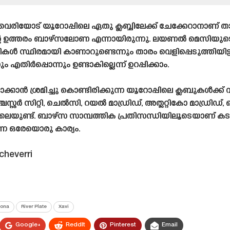
വെരിയോട് യൂറോപ്പിലെ ഏതു ക്ലബ്ബിലേക്ക് ചേക്കേറാനാണ് താ
ിന്റെ ഉത്തരം ബാഴ്‌സലോണ എന്നായിരുന്നു. ലയണൽ മെസിയ
 സ്ഥിരമായി കാണാറുണ്ടെന്നും താരം വെളിപ്പെടുത്തിയിട
എതിർപ്പൊന്നും ഉണ്ടാകില്ലെന്ന് ഉറപ്പിക്കാം.
ാൻ ശ്രമിച്ചു കൊണ്ടിരിക്കുന്ന യൂറോപ്പിലെ ക്ലബുകൾക്ക് വ
്റർ സിറ്റി, ചെൽസി, റയൽ മാഡ്രിഡ്, അത്ലറ്റികോ മാഡ്രിഡ്,
ാലെയുണ്ട്. ബാഴ്‌സ സാമ്പത്തിക പ്രതിസന്ധിയിലൂടെയാണ് കട
ന ഒരേയൊരു കാര്യം.
cheverri
lona
River Plate
Xavi
Google+
ReddIt
Pinterest
Email