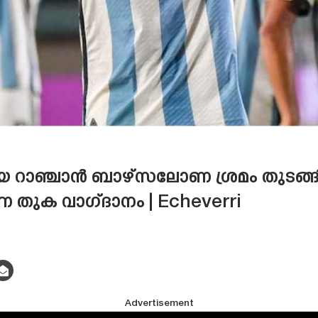
റാഞ്ചാൻ ബാഴ്‌സലോണ ശ്രമം തുടങ്ങി,
 തുക വാഗ്‌ദാനം | Echeverri
Advertisement