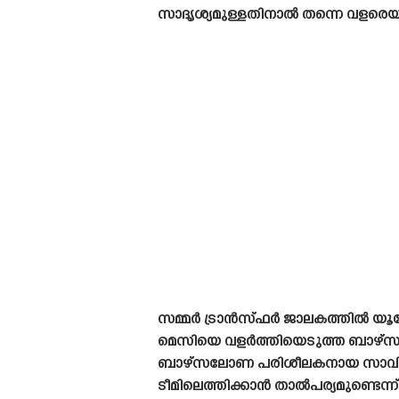
സാദൃശ്യമുള്ളതിനാൽ തന്നെ വളരെയധി
സമ്മർ ട്രാൻസ്‌ഫർ ജാലകത്തിൽ യൂറ
മെസിയെ വളർത്തിയെടുത്ത ബാഴ്‌സലോണ
ബാഴ്‌സലോണ പരിശീലകനായ സാവിക്
ടീമിലെത്തിക്കാൻ താൽപര്യമുണ്ടെന്ന