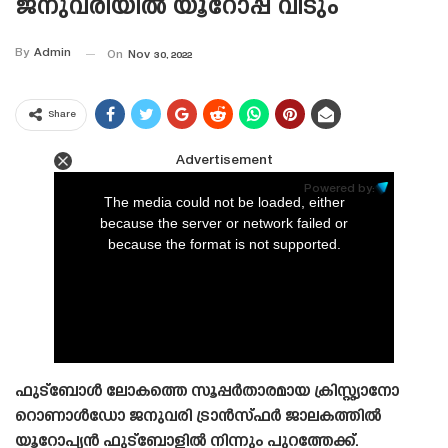
ജനുവരിയിൽ യൂറോപ്പ് വിടും
By
Admin
On
Nov 30, 2022
Share
Advertisement
This
is
Powered by:
a
The media could not be loaded, either
modal
window.
because the server or network failed or
because the format is not supported.
ഫുട്ബോൾ ലോകത്തെ സൂപ്പർതാരമായ ക്രിസ്റ്റ്യാനോ
റൊണാൾഡോ ജനുവരി ട്രാൻസ്‌ഫർ ജാലകത്തിൽ
യൂറോപ്യൻ ഫുട്ബോളിൽ നിന്നും പുറത്തേക്ക്.