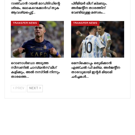
റാഞ്ചാൻ റയൽ മാഡ്രിഡിന്റെ
പ്രീമിയർ ലീഗ് ക്ലബും,
ശ്രമം, ലോകറെക്കോർഡ് തുക
അർജന്റീന താരത്തിന്
ആവശ്യപ്പെട്ട്…
വേണ്ടിയുള്ള മത്സരം…
TRANSFER NEWS
TRANSFER NEWS
റൊണാൾഡോ അടുത്ത
മെസിക്കൊപ്പം ഒരുമിക്കാൻ
സീസണിൽ ചാമ്പ്യൻസ് ലീഗ്
ഏഞ്ചൽ ഡി മരിയ, അർജന്റീന
കളിക്കും, അൽ നസ്റിൽ നിന്നും
താരവുമായി ഇന്റർ മിയാമി
താരത്തെ…
ചർച്ചകൾ…
PREV
NEXT