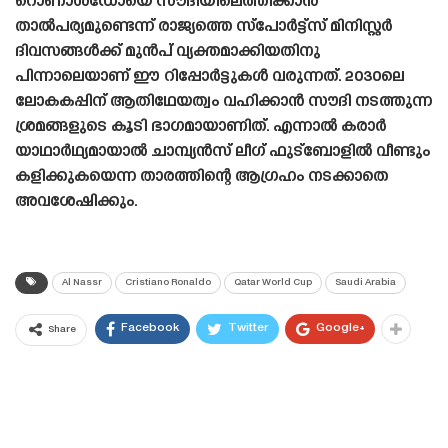
റൊണാൾഡോയെ സൗദിയിലെത്തിക്കാൻ
താൽപര്യമുണ്ടെന്ന് രാജ്യത്തെ സ്പോർട്ട്സ് മിനിസ്റ്റർ
ദിവസങ്ങൾക്ക് മുൻപ് വ്യക്തമാക്കിയതിനു
പിന്നാലെയാണ് ഈ റിപ്പോർട്ടുകൾ വരുന്നത്. 2030ലെ
ലോകകപ്പിന് ആതിഥേയത്വം വഹിക്കാൻ സൗദി നടത്തുന്ന
ശ്രമങ്ങളുടെ കൂടി ഭാഗമായാണിത്. എന്നാൽ കരാർ
യാഥാർഥ്യമായാൽ ചാമ്പ്യൻസ് ലീഗ് ഫുട്ബോളിൽ വീണ്ടും
കളിക്കുകയെന്ന താരത്തിന്റെ ആഗ്രഹം നടക്കാതെ
അവശേഷിക്കും.
Al Nassr
Cristiano Ronaldo
Qatar World Cup
Saudi Arabia
Facebook
Twitter
Google+
Share