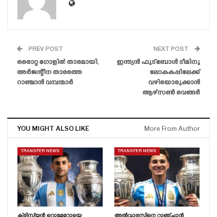
PREV POST
NEXT POST
ഒരൊറ്റ ഗോളിൽ താരമായി,
ഇന്ത്യൻ ഫുട്ബോൾ ടീമിനു
അർജന്റീന താരത്തെ
ലോകകപ്പിലേക്ക്
റാഞ്ചാൻ വമ്പന്മാർ
വഴിയൊരുക്കാൻ
ആഴ്‌സൺ വെങ്ങർ
YOU MIGHT ALSO LIKE
More From Author
TRANSFER NEWS
TRANSFER NEWS
ക്രിസ്റ്റ്യൻ റൊമേറോയെ
അൽവാരസിനെ റാഞ്ചാൻ