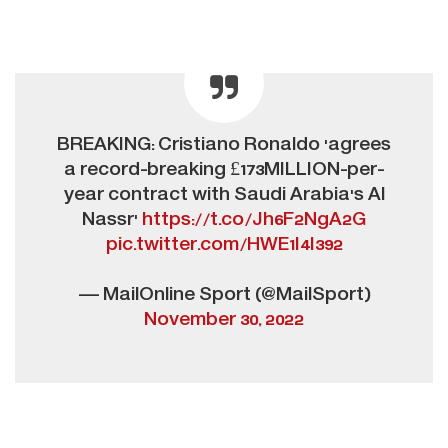
BREAKING: Cristiano Ronaldo 'agrees
a record-breaking £173MILLION-per-
year contract with Saudi Arabia's Al
Nassr'
https://t.co/Jh6F2NgA2G
pic.twitter.com/HWE1I4I392
— MailOnline Sport (@MailSport)
November 30, 2022