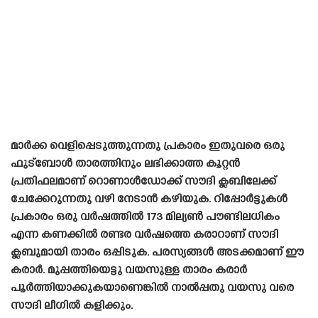
മാർക്ക വെളിപ്പെടുത്തുന്നതു പ്രകാരം ഇതുവരെ ഒരു
ഫുട്ബോൾ താരത്തിനും ലഭിക്കാത്ത കൂറ്റൻ
പ്രതിഫലമാണ് റൊണാൾഡോക്ക് സൗദി ക്ലബിലേക്ക്
ചേക്കേറുന്നതു വഴി നേടാൻ കഴിയുക. റിപ്പോർട്ടുകൾ
പ്രകാരം ഒരു വർഷത്തിൽ 173 മില്യൺ പൗണ്ടിലധികം
എന്ന കണക്കിൽ രണ്ടര വർഷത്തെ കരാറാണ് സൗദി
ക്ലബുമായി താരം ഒപ്പിടുക. പരസ്യങ്ങൾ അടക്കമാണ് ഈ
കരാർ. മുപ്പത്തിയെട്ടു വയസുള്ള താരം കരാർ
പൂർത്തിയാക്കുകയാണെങ്കിൽ നാൽപ്പതു വയസു വരെ
സൗദി ലീഗിൽ കളിക്കും.