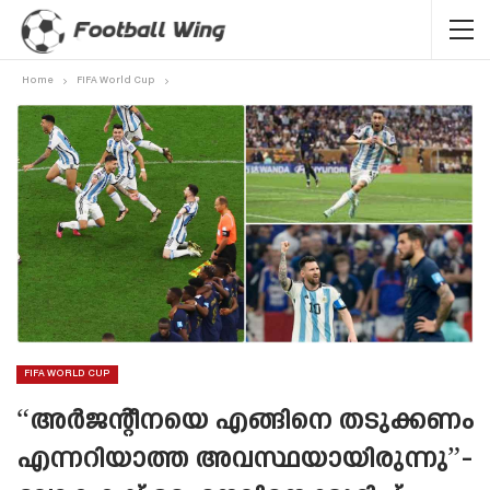
Home
FIFA World Cup
FIFA WORLD CUP
“അർജന്റീനയെ എങ്ങിനെ തടുക്കണം
എന്നറിയാത്ത അവസ്ഥയായിരുന്നു”-