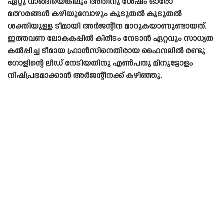
ഏറ്റു വാങ്ങിയെങ്കിലും അതിനു ശേഷം ഓരോ
മത്സരങ്ങൾ കഴിയുമ്പോഴും കൂടുതൽ കൂടുതൽ
ശക്തിയുള്ള ടീമായി അർജന്റീന മാറുകയാണുണ്ടായത്.
ഇത്തവണ ലോകകപ്പിൽ കിരീടം നേടാൻ ഏറ്റവും സാധ്യത
കൽപ്പിച്ച ടീമായ ഫ്രാൻസിനെതിരായ ഫൈനലിൽ രണ്ടു
ഗോളിന്റെ ലീഡ് നേടിയതിനു എൺപതു മിനുട്ടോളം
നിഷ്പ്രഭമാക്കാൻ അർജന്റീനക്ക് കഴിഞ്ഞു.