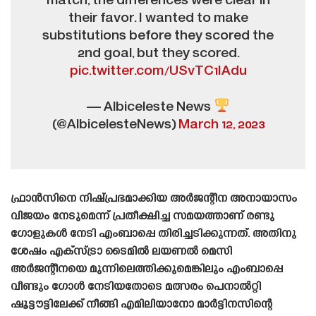
match, the differences were clear in
their favor. I wanted to make
substitutions before they scored the
2nd goal, but they scored.
pic.twitter.com/USvTC1IAdu
— Albiceleste News
(@AlbicelesteNews)
March 12, 2023
ഫ്രാൻസിനെ നിഷ്പ്രഭമാക്കിയ അർജന്റീന അനായാസം
വിജയം നേടുമെന്ന് പ്രതീക്ഷിച്ച സമയത്താണ് രണ്ടു
ഗോളുകൾ നേടി എംബാപ്പെ തിരിച്ചടിക്കുന്നത്. അതിനു
ശേഷം എക്‌സ്ട്രാ ടൈമിൽ ലയണൽ മെസി
അർജന്റീനയെ മുന്നിലെത്തിക്കുമെങ്കിലും എംബാപ്പെ
വീണ്ടും ഗോൾ നേടിയതോടെ മത്സരം പെനാൽറ്റി
ഷൂട്ടൗട്ടിലേക്ക് നീങ്ങി എമിലിയാനോ മാർട്ടിനസിന്റെ