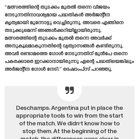
“മത്സരത്തിന്റെ തുടക്കം മുതൽ തന്നെ വിജയം
നേടുന്നതിനാവശ്യമായ പദ്ധതികൾ അർജന്റീന
കൃത്യമായി മുന്നോട്ടു വെച്ചിരുന്നു. അവരെ എങ്ങിനെ
തടുക്കുമെന്ന് ഞങ്ങൾക്കറിയില്ലായിരുന്നു.
മത്സരത്തിന്റെ തുടക്കം മുതൽ തന്നെ അവർക്ക്
അനുകൂലമാകുന്നതിന്റെ വ്യത്യാസങ്ങൾ കണ്ടിരുന്നു.
അവർ രണ്ടാമത്തെ ഗോൾ നേടുന്നതിന് മുൻപേ തന്നെ
പകരക്കാരെ ഇറക്കാനായിരുന്നു എന്റെ പദ്ധതിയെങ്കിലും
അർജന്റീന ഗോൾ നേടി.” ദെഷാംപ്‌സ് പറഞ്ഞു.
Deschamps: Argentina put in place the
appropriate tools to win from the start
of the match. We didn't know how to
stop them. At the beginning of the