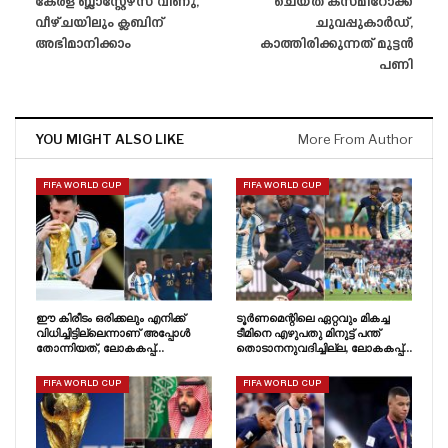
കേരള ബ്ലാസ്റ്റേഴ്‌സ് വീണു,
ചെയ്‌ത കസമീറോക്ക്
വീഴ്‌ചയിലും ക്ലബിന്
ചുവപ്പുകാർഡ്,
അഭിമാനിക്കാം
കാത്തിരിക്കുന്നത് മുട്ടൻ
പണി
YOU MIGHT ALSO LIKE
More From Author
FIFA WORLD CUP
FIFA WORLD CUP
ഈ കിരീടം ഒരിക്കലും എനിക്ക്
ടൂർണമെന്റിലെ ഏറ്റവും മികച്ച
വിധിച്ചിട്ടില്ലെന്നാണ് അപ്പോൾ
ടീമിനെ എഴുപതു മിനുട്ട് പന്ത്
തോന്നിയത്, ലോകകപ്പ്…
തൊടാനനുവദിച്ചില്ല, ലോകകപ്പ്…
FIFA WORLD CUP
FIFA WORLD CUP