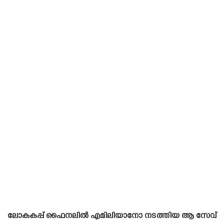
ലോകകപ്പ് ഫൈനലിൽ എമിലിയാനോ നടത്തിയ ആ സേവ്