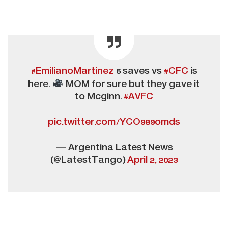
#EmilianoMartinez
6 saves vs
#CFC
is
here.
MOM for sure but they gave it
to Mcginn.
#AVFC
pic.twitter.com/YCO989omds
— Argentina Latest News
(@LatestTango)
April 2, 2023