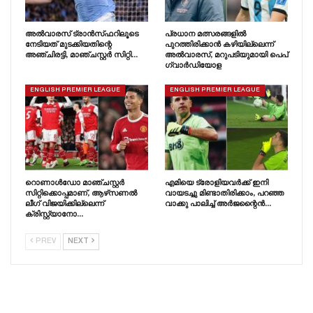
അൽവാരസ് ട്രാൻസ്‌ഫറിലൂടെ
പ്രധാന മത്സരങ്ങളിൽ
നേടിയത് മുടക്കിയതിന്റെ
പുറത്തിരിക്കാൻ കഴിയില്ലെന്ന്
അഞ്ചിരട്ടി, മാഞ്ചസ്റ്റർ സിറ്റി…
അൽവാരസ്, മറുപടിയുമായി പെപ്
ഗ്വാർഡിയോള
ENGLISH PREMIER LEAGUE
ENGLISH PREMIER LEAGUE
റൊണാൾഡോ മാഞ്ചസ്റ്റർ
എമിയെ ട്രോളിയവർക്ക് ഇനി
സിറ്റിക്കൊപ്പമാണ്, ആഴ്‌സണൽ
വായടച്ചു മിണ്ടാതിരിക്കാം, പറഞ്ഞ
ലീഗ് വിജയിക്കില്ലെന്ന്
വാക്കു പാലിച്ച് അർജന്റൈൻ…
ക്രിസ്റ്റ്യാനോ…
PREV
NEXT