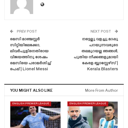
PREV POST
NEXT POST
മെസി മാഞ്ചസ്റ്റർ
നട്ടെല്ലു വളച്ചു മാപ്പു
സിറ്റിയിലേക്കോ,
പറയുന്നവരുടെ
ലിവർപൂളിനെതിരായ
തലമുറയല്ല ഞങ്ങൾ,
വിജയത്തിനു ശേഷം
പുതിയ നീക്കങ്ങളുമായി
മെസിയെ പരാമർശിച്ച്
കേരള ബ്ലാസ്റ്റേഴ്‌സ് |
പെപ്പ് | Lionel Messi
Kerala Blasters
YOU MIGHT ALSO LIKE
More From Author
ENGLISH PREMIER LEAGUE
ENGLISH PREMIER LEAGUE