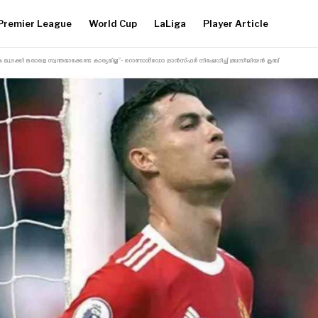
Premier League
World Cup
LaLiga
Player Article
മുടക്കി ഒരാളെ സ്വന്തമാക്കേണ്ട കാര്യമില്ല”- റൊണാൾഡോ ട്രാൻസ്‌ഫർ നിഷേധിച്ച് ബ്രസീലിയൻ ക്ലബ്