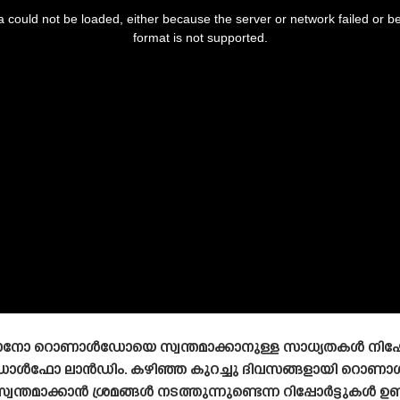
 could not be loaded, either because the server or network failed or b
format is not supported.
സ്റ്റ്യാനോ റൊണാൾഡോയെ സ്വന്തമാക്കാനുള്ള സാധ്യതകൾ നിഷ
ോഡോൾഫോ ലാൻഡിം. കഴിഞ്ഞ കുറച്ചു ദിവസങ്ങളായി റൊണ
സ്വന്തമാക്കാൻ ശ്രമങ്ങൾ നടത്തുന്നുണ്ടെന്ന റിപ്പോർട്ടുകൾ ഉ