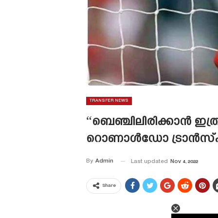
TRANSFER NEWS
“ബെഞ്ചിലിരിക്കാൻ ഇത്രയ
റൊണാൾഡോ ട്രാൻസ്‌ഫർ
By
Admin
Last updated
Nov 4, 2022
Share
This