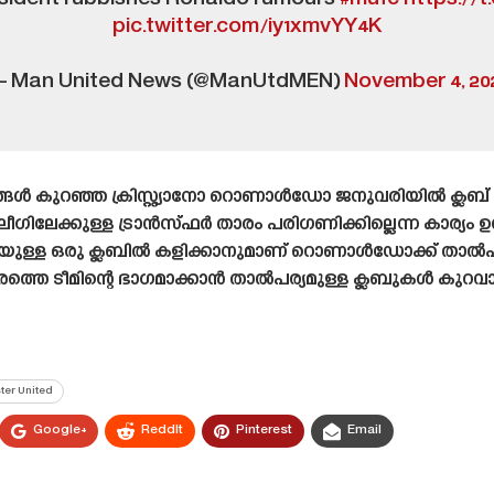
pic.twitter.com/iy1xmvYY4K
 Man United News (@ManUtdMEN)
November 4, 20
ങൾ കുറഞ്ഞ ക്രിസ്റ്റ്യാനോ റൊണാൾഡോ ജനുവരിയിൽ ക്ലബ്
ഗിലേക്കുള്ള ട്രാൻസ്‌ഫർ താരം പരിഗണിക്കില്ലെന്ന കാര്യം ഉ
യതയുള്ള ഒരു ക്ലബിൽ കളിക്കാനുമാണ് റൊണാൾഡോക്ക് താൽപ
രത്തെ ടീമിന്റെ ഭാഗമാക്കാൻ താൽപര്യമുള്ള ക്ലബുകൾ കുറവ
er United
Google+
ReddIt
Pinterest
Email