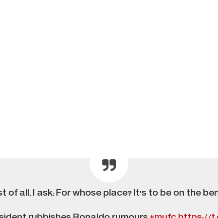
st of all, I ask: For whose place? It's to be on the be
sident rubbishes Ronaldo rumours
#mufc
https://t