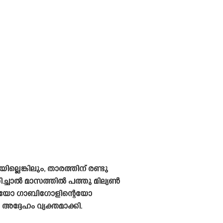
െങ്കിലും, താരത്തിന് രണ്ടു
രിച്ചാൽ മാസത്തിൽ പത്തു മില്യൺ
ടെയോ ഗാബിഗോളിന്റെയോ
ദ്ദേഹം വ്യക്തമാക്കി.