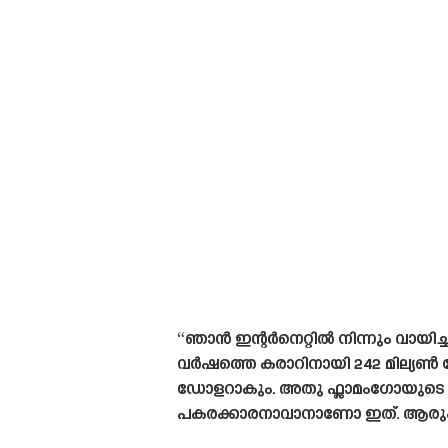
“ഞാൻ ഇന്റർനെറ്റിൽ നിന്നും വായി
വർഷത്തെ കരാറിനായി 242 മില്യൺ ഡോ
ഡോളറാകും. അതു ഫ്ലാമംഗോയുടെ 
പകരക്കാരനാവാനാണോ ഇത്. ആരും ഇവിടെ