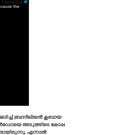
Powered by:
ecause the
േധിച്ച് ബ്രസീലിയൻ ക്ലബായ
ാൾഡോയെ അടുത്തിടെ കോപ്പ
ണ്ടായിരുന്നു. എന്നാൽ