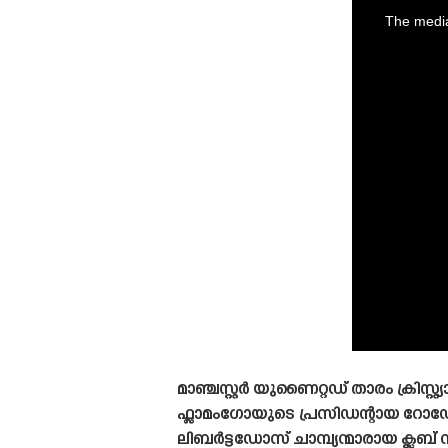
is
a
The media
modal
window.
മാഞ്ചസ്റ്റർ യുണൈറ്റഡ് താരം ക്രി
ഫ്ലാമംഗോയുടെ പ്രസിഡന്റായ റ
ലിബർട്ടഡോസ് ചാമ്പ്യന്മാരായ ക്ലബ് 