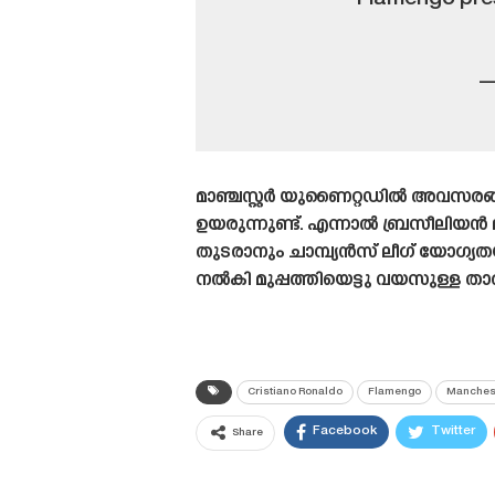
—
മാഞ്ചസ്റ്റർ യുണൈറ്റഡിൽ അവസരങ്
ഉയരുന്നുണ്ട്. എന്നാൽ ബ്രസീലിയൻ ലീ
തുടരാനും ചാമ്പ്യൻസ് ലീഗ് യോഗ്
നൽകി മുപ്പത്തിയെട്ടു വയസുള്ള താ
Cristiano Ronaldo
Flamengo
Manchest
Facebook
Twitter
Share