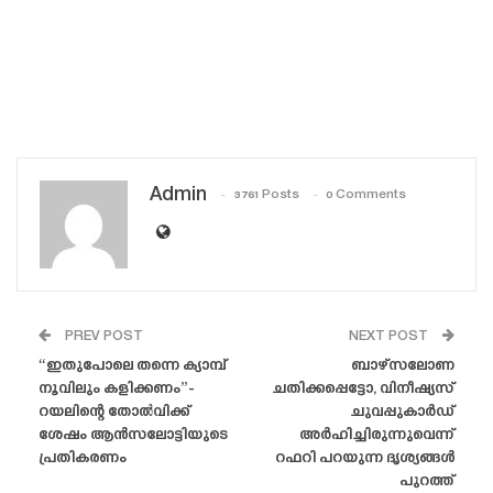
Admin
3761 Posts
0 Comments
PREV POST
NEXT POST
“ഇതുപോലെ തന്നെ ക്യാമ്പ്
ബാഴ്‌സലോണ
നൂവിലും കളിക്കണം”-
ചതിക്കപ്പെട്ടോ, വിനീഷ്യസ്
റയലിന്റെ തോൽവിക്ക്
ചുവപ്പുകാർഡ്
ശേഷം ആൻസലോട്ടിയുടെ
അർഹിച്ചിരുന്നുവെന്ന്
പ്രതികരണം
റഫറി പറയുന്ന ദൃശ്യങ്ങൾ
പുറത്ത്