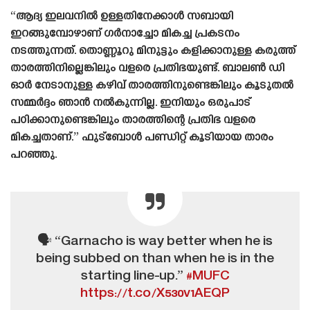
“ആദ്യ ഇലവനിൽ ഉള്ളതിനേക്കാൾ സബായി
ഇറങ്ങുമ്പോഴാണ് ഗർനാച്ചോ മികച്ച പ്രകടനം
നടത്തുന്നത്. തൊണ്ണൂറു മിനുട്ടും കളിക്കാനുള്ള കരുത്ത്
താരത്തിനില്ലെങ്കിലും വളരെ പ്രതിഭയുണ്ട്. ബാലൺ ഡി
ഓർ നേടാനുള്ള കഴിവ് താരത്തിനുണ്ടെങ്കിലും കൂടുതൽ
സമ്മർദ്ദം ഞാൻ നൽകുന്നില്ല. ഇനിയും ഒരുപാട്
പഠിക്കാനുണ്ടെങ്കിലും താരത്തിന്റെ പ്രതിഭ വളരെ
മികച്ചതാണ്.” ഫുട്ബോൾ പണ്ഡിറ്റ് കൂടിയായ താരം
പറഞ്ഞു.
🗣 “Garnacho is way better when he is
being subbed on than when he is in the
starting line-up.”
#MUFC
https://t.co/X530v1AEQP