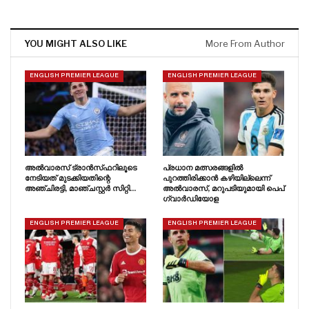
YOU MIGHT ALSO LIKE
More From Author
ENGLISH PREMIER LEAGUE
ENGLISH PREMIER LEAGUE
അൽവാരസ് ട്രാൻസ്‌ഫറിലൂടെ
പ്രധാന മത്സരങ്ങളിൽ
നേടിയത് മുടക്കിയതിന്റെ
പുറത്തിരിക്കാൻ കഴിയില്ലെന്ന്
അഞ്ചിരട്ടി, മാഞ്ചസ്റ്റർ സിറ്റി…
അൽവാരസ്, മറുപടിയുമായി പെപ്
ഗ്വാർഡിയോള
ENGLISH PREMIER LEAGUE
ENGLISH PREMIER LEAGUE