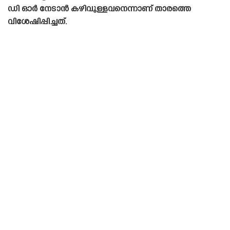
ഡി ഓർ നേടാൻ കഴിവുള്ളവനെന്നാണ് താരത്തെ
വിശേഷിപ്പിച്ചത്.