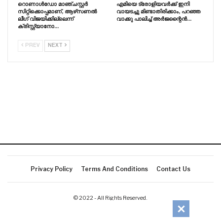
റൊണാൾഡോ മാഞ്ചസ്റ്റർ
എമിയെ ട്രോളിയവർക്ക് ഇനി
സിറ്റിക്കൊപ്പമാണ്, ആഴ്‌സണൽ
വായടച്ചു മിണ്ടാതിരിക്കാം, പറഞ്ഞ
ലീഗ് വിജയിക്കില്ലെന്ന്
വാക്കു പാലിച്ച് അർജന്റൈൻ…
ക്രിസ്റ്റ്യാനോ…
PREV
NEXT
Privacy Policy
Terms And Conditions
Contact Us
© 2022 - All Rights Reserved.