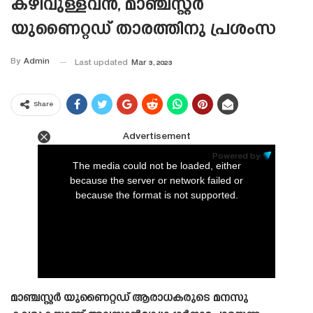
കഴിവുള്ളവൻ, മാഞ്ചസ്റ്റർ
യുണൈറ്റഡ് താരത്തിനു പ്രശംസ
By
Admin
Last updated
Mar 3, 2023
Share
Advertisement
This
is
Powered by:
a
The media could not be loaded, either
modal
window.
because the server or network failed or
because the format is not supported.
മാഞ്ചസ്റ്റർ യുണൈറ്റഡ് ആരാധകരുടെ മനസു