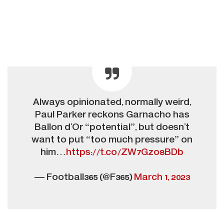
Always opinionated, normally weird,
Paul Parker reckons Garnacho has
Ballon d’Or “potential”, but doesn’t
want to put “too much pressure” on
him…
https://t.co/ZW7Gzo8BDb
— Football365 (@F365)
March 1, 2023