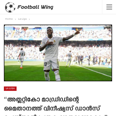
Home
La Liga
LA LIGA
“അത്ലറ്റികോ മാഡ്രിഡിന്റെ
മൈതാനത്ത് വിനീഷ്യസ് ഡാൻസ്