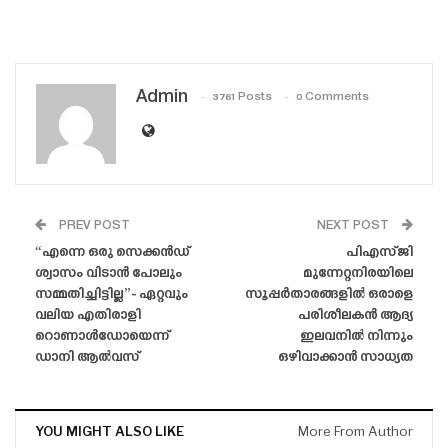
Admin
3761 Posts
0 Comments
PREV POST
NEXT POST
“എന്നെ ഒരു സെക്കൻഡ്
പിഎസ്‌ജി
ശ്വാസം വിടാൻ പോലും
മുന്നേറ്റനിരയിലെ
സമ്മതിച്ചിട്ടില്ല”- ഏറ്റവും
സൂപ്പർതാരങ്ങളിൽ ഒരാളെ
വലിയ എതിരാളി
പരിശീലകൻ ആദ്യ
റൊണാൾഡോയെന്ന്
ഇലവനിൽ നിന്നും
ഡാനി ആൽവസ്
ഒഴിവാക്കാൻ സാധ്യത
YOU MIGHT ALSO LIKE
More From Author