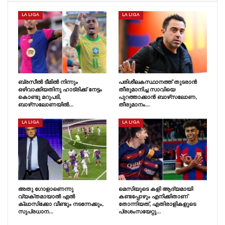
LA LIGA
LA LIGA
ബ്രസീൽ ടീമിൽ നിന്നും
പരിശീലകസ്ഥാനത്ത് തുടരാൻ
ഒഴിവാക്കിയതിനു ഹാട്രിക്ക് നേട്ടം
തീരുമാനിച്ച സാവിയെ
കൊണ്ടു മറുപടി,
പുറത്താക്കാൻ ബാഴ്‌സലോണ,
ബാഴ്‌സലോണയിൽ…
തീരുമാനം…
LA LIGA
LA LIGA
അതു ഗോളാണെന്നു
മെസിയുടെ കളി ആദ്യമായി
വ്യക്തമായാൽ എൽ
കണ്ടപ്പോഴും എനിക്കിതാണ്
ക്ലാസിക്കോ വീണ്ടും നടന്നേക്കും,
തോന്നിയത്, എതിരാളികളുടെ
സുപ്രധാന…
പ്രശംസയേറ്റു…