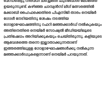
ബന്ധപ്പെട്ടു നിരവധി ചർച്ചകൾ ഫുട്ബോൾ ലോകത്ത്
ഉയരുന്നുണ്ട്. കഴിഞ്ഞ ചാമ്പ്യൻസ് ലീഗ് മത്സരത്തിൽ
മക്കാബി ഹൈഫക്കെതിരെ പിഎസ്‌ജി താരം നെയ്‌മർ
ഗോൾ നേടിയതിനു ശേഷം നടത്തിയ
ഗോളാഘോഷത്തിനു റഫറി മഞ്ഞക്കാർഡ് നൽകുകയും
അതിനെതിരെ നെയ്‌മർ സോഷ്യൽ മീഡിയയിലൂടെ
പ്രതിഷേധം അറിയിക്കുകയും ചെയ്‌തിരുന്നു. കളിയുടെ
ആവേശത്തെ തന്നെ ഇല്ലാതാക്കുന്നതാണ്
ഇത്തരത്തിലുള്ള ഗോളാഘോഷങ്ങൾക്കു നൽകുന്ന
മഞ്ഞക്കാർഡുകളെന്നാണ് നെയ്‌മർ പറയുന്നത്.