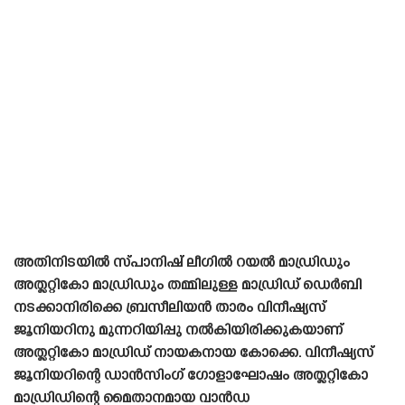
അതിനിടയിൽ സ്‌പാനിഷ്‌ ലീഗിൽ റയൽ മാഡ്രിഡും
അത്ലറ്റികോ മാഡ്രിഡും തമ്മിലുള്ള മാഡ്രിഡ് ഡെർബി
നടക്കാനിരിക്കെ ബ്രസീലിയൻ താരം വിനീഷ്യസ്
ജൂനിയറിനു മുന്നറിയിപ്പു നൽകിയിരിക്കുകയാണ്
അത്ലറ്റികോ മാഡ്രിഡ് നായകനായ കോക്കെ. വിനീഷ്യസ്
ജൂനിയറിന്റെ ഡാൻസിംഗ് ഗോളാഘോഷം അത്ലറ്റികോ
മാഡ്രിഡിന്റെ മൈതാനമായ വാൻഡ