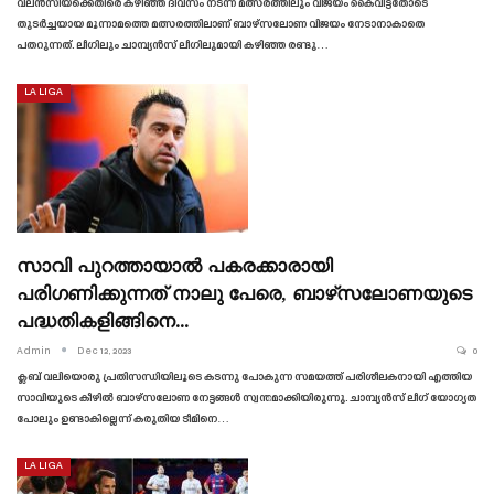
വലൻസിയക്കെതിരെ കഴിഞ്ഞ ദിവസം നടന്ന മത്സരത്തിലും വിജയം കൈവിട്ടതോടെ
തുടർച്ചയായ മൂന്നാമത്തെ മത്സരത്തിലാണ് ബാഴ്‌സലോണ വിജയം നേടാനാകാതെ
പതറുന്നത്. ലീഗിലും ചാമ്പ്യൻസ് ലീഗിലുമായി കഴിഞ്ഞ രണ്ടു…
LA LIGA
സാവി പുറത്തായാൽ പകരക്കാരായി
പരിഗണിക്കുന്നത് നാലു പേരെ, ബാഴ്‌സലോണയുടെ
പദ്ധതികളിങ്ങിനെ…
Admin
Dec 12, 2023
0
ക്ലബ് വലിയൊരു പ്രതിസന്ധിയിലൂടെ കടന്നു പോകുന്ന സമയത്ത് പരിശീലകനായി എത്തിയ
സാവിയുടെ കീഴിൽ ബാഴ്‌സലോണ നേട്ടങ്ങൾ സ്വന്തമാക്കിയിരുന്നു. ചാമ്പ്യൻസ് ലീഗ് യോഗ്യത
പോലും ഉണ്ടാകില്ലെന്ന് കരുതിയ ടീമിനെ…
LA LIGA