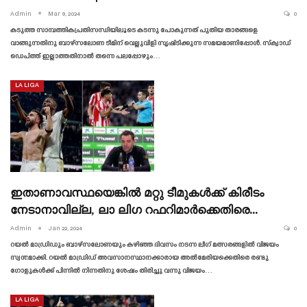
Admin
Mar 9, 2024
0
കടുത്ത സാമ്പത്തികപ്രതിസന്ധിയിലൂടെ കടന്നു പോകുന്നത് പുതിയ താരങ്ങളെ
വാങ്ങുന്നതിനു ബാഴ്‌സലോണ ടീമിന് വെല്ലുവിളി സൃഷ്‌ടിക്കുന്ന സമയമാണിപ്പോൾ. സ്‌ക്വാഡ്
ഡെപ്ത്ത് ഇല്ലാത്തതിനാൽ തന്നെ പലപ്പോഴും…
LA LIGA
ഇതാണാവസ്ഥയെങ്കിൽ മറ്റു ടീമുകൾക്ക് കിരീടം
നേടാനാവില്ല, ലാ ലിഗ റഫറിമാർക്കെതിരെ…
Admin
Jan 22, 2024
0
റയൽ മാഡ്രിഡും ബാഴ്‌സലോണയും കഴിഞ്ഞ ദിവസം നടന്ന ലീഗ് മത്സരങ്ങളിൽ വിജയം
സ്വന്തമാക്കി. റയൽ മാഡ്രിഡ് അവസാനസ്ഥാനക്കാരായ അൽമേരിയക്കെതിരെ രണ്ടു
ഗോളുകൾക്ക് പിന്നിൽ നിന്നതിനു ശേഷം തിരിച്ചു വന്നു വിജയം…
LA LIGA