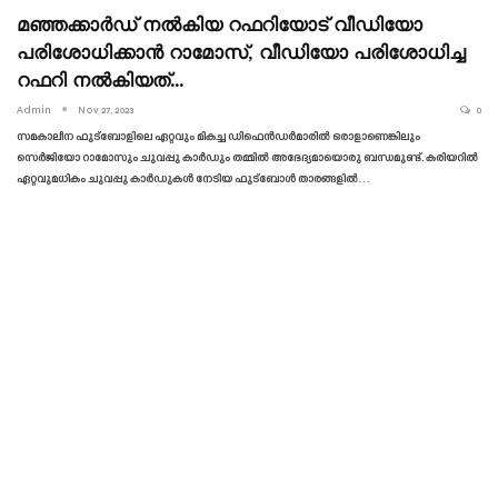
മഞ്ഞക്കാർഡ് നൽകിയ റഫറിയോട് വീഡിയോ
പരിശോധിക്കാൻ റാമോസ്, വീഡിയോ പരിശോധിച്ച
റഫറി നൽകിയത്…
Admin
Nov 27, 2023
0
സമകാലീന ഫുട്ബോളിലെ ഏറ്റവും മികച്ച ഡിഫെൻഡർമാരിൽ ഒരാളാണെങ്കിലും
സെർജിയോ റാമോസും ചുവപ്പു കാർഡും തമ്മിൽ അഭേദ്യമായൊരു ബന്ധമുണ്ട്. കരിയറിൽ
ഏറ്റവുമധികം ചുവപ്പു കാർഡുകൾ നേടിയ ഫുട്ബോൾ താരങ്ങളിൽ…