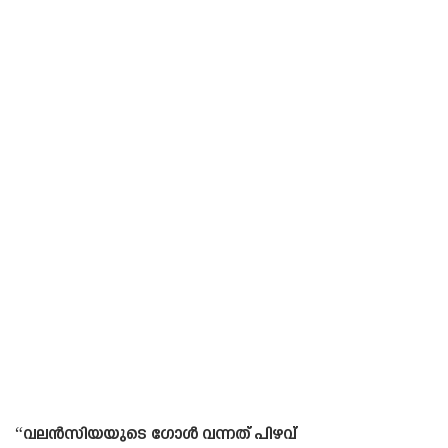
“വലൻസിയയുടെ ഗോൾ വന്നത് പിഴവ്