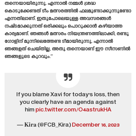
തന്നെയായിരുന്നു. എന്നാൽ നമ്മൾ ശ്രദ്ധ
കൊടുക്കേണ്ടത് ടീം മത്സരത്തിൽ ഫലമുണ്ടാക്കുന്നുണ്ടോ
എന്നതിലാണ്. ഇതുപോലെയുള്ള അവസരങ്ങൾ
നഷ്‌ടമാക്കുന്നത് ഒരിക്കലും പൊറുക്കാൻ കഴിയാത്ത
കാര്യമാണ്. ഞങ്ങൾ മത്സരം നിയന്ത്രണത്തിലാക്കി, രണ്ടു
ഗോളിന് മുന്നിലെത്തേണ്ട ടീമായിരുന്നു. എന്നാൽ
ഞങ്ങളത് ചെയ്‌തില്ല, അതു തന്നെയാണ് ഈ സീസണിൽ
ഞങ്ങളുടെ കുറവും.”
If you blame Xavi for today's loss, then
you clearly have an agenda against
him
pic.twitter.com/O4astrukHA
— 𝐊𝐢𝐫𝐚 (@FCB_Kira)
December 16, 2023