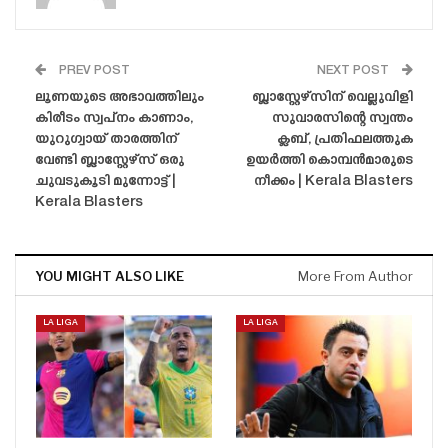
PREV POST
NEXT POST
ലൂണയുടെ അഭാവത്തിലും
ബ്ലാസ്റ്റേഴ്‌സിന് വെല്ലുവിളി
കിരീടം സ്വപ്‌നം കാണാം,
സുവാരസിന്റെ സ്വന്തം
യുറുഗ്വായ് താരത്തിന്
ക്ലബ്, പ്രതിഫലത്തുക
വേണ്ടി ബ്ലാസ്റ്റേഴ്‌സ് ഒരു
ഉയർത്തി കൊമ്പൻമാരുടെ
ചുവടുകൂടി മുന്നോട്ട് |
നീക്കം | Kerala Blasters
Kerala Blasters
YOU MIGHT ALSO LIKE
More From Author
LA LIGA
LA LIGA