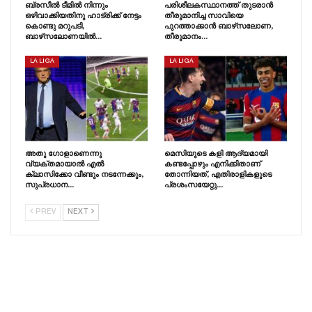
ബ്രസീൽ ടീമിൽ നിന്നും
പരിശീലകസ്ഥാനത്ത് തുടരാൻ
ഒഴിവാക്കിയതിനു ഹാട്രിക്ക് നേട്ടം
തീരുമാനിച്ച സാവിയെ
കൊണ്ടു മറുപടി,
പുറത്താക്കാൻ ബാഴ്‌സലോണ,
ബാഴ്‌സലോണയിൽ…
തീരുമാനം…
LA LIGA
LA LIGA
അതു ഗോളാണെന്നു
മെസിയുടെ കളി ആദ്യമായി
വ്യക്തമായാൽ എൽ
കണ്ടപ്പോഴും എനിക്കിതാണ്
ക്ലാസിക്കോ വീണ്ടും നടന്നേക്കും,
തോന്നിയത്, എതിരാളികളുടെ
സുപ്രധാന…
പ്രശംസയേറ്റു…
PREV
NEXT