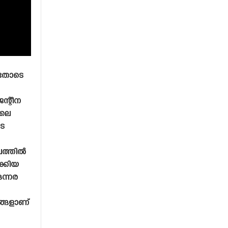
യതോടെ
ജന്റീന
ിലെ
െ
തലത്തിൽ
ക്കിയ
ന്നര
ങ്ങളാണ്