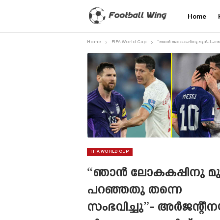
Home
Home
FIFA World Cup
“ഞാൻ ലോകകപ്പിനു മുൻപ് പറഞ്
FIFA WORLD CUP
“ഞാൻ ലോകകപ്പിനു മ
പറഞ്ഞതു തന്നെ
സംഭവിച്ചു”- അർജന്റീ