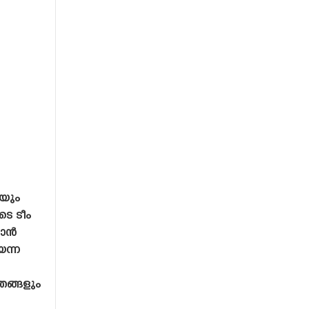
യും
െ ടീം
യാൻ
െന്ന
രങ്ങളും