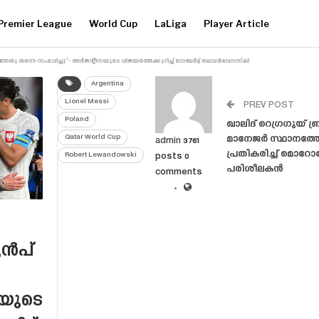
Premier League
World Cup
LaLiga
Player Article
ഞതു തന്നെ സംഭവിച്ചു”- അർജന്റീനയുടെ വിജയത്തെക്കുറിച്ച് റോബർട്ട് ലെവൻഡോസ്‌കി
Argentina
Lionel Messi
PREV POST
Poland
ഖാലിദ് റെഗ്രഗുയ് 
Qatar World Cup
മാനേജർ സ്ഥാനത്തേ
admin
3761
പ്രതികരിച്ച് മൊറോ
Robert Lewandowski
posts
0
പരിശീലകൻ
comments
ുൻപ്
നയുടെ