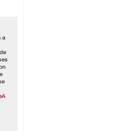
s a
ide
ses
lon
e
se
6A