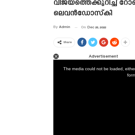
വിജയത്തെക്കുറിച്ച് റോബ
ലെവൻഡോസ്‌കി
By
Admin
On
Dec 25, 2022
Share
Advertisement
This
is
a
The media could not be loaded, eithe
modal
window.
form