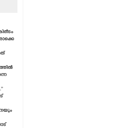
കിരീടം
രൊക്കെ
ത്
ത്തിൽ
്നെ
.”
ട്
ീനയും
ോട്