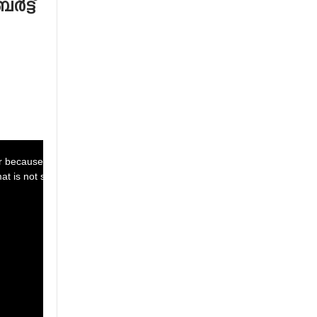
ർട്ട്
Powered by:
r because the server or network failed or because the
at is not supported.