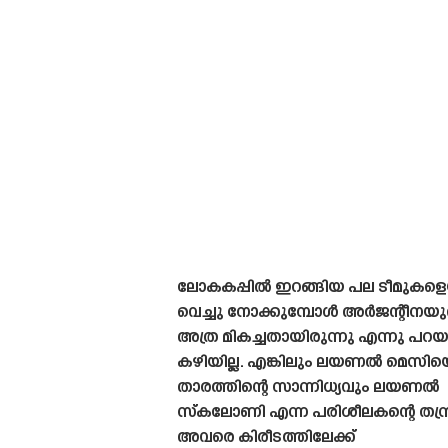
ലോകകപ്പിൽ ഇറങ്ങിയ പല ടീമുകളെ
വെച്ചു നോക്കുമ്പോൾ അർജന്റീനയുട
അത്ര മികച്ചതായിരുന്നു എന്നു പറ
കഴിയില്ല. എങ്കിലും ലയണൽ മെസിയ
താരത്തിന്റെ സാന്നിധ്യവും ലയണൽ
സ്‌കലോണി എന്ന പരിശീലകന്റെ തന്ത്
അവരെ കിരീടത്തിലേക്ക്