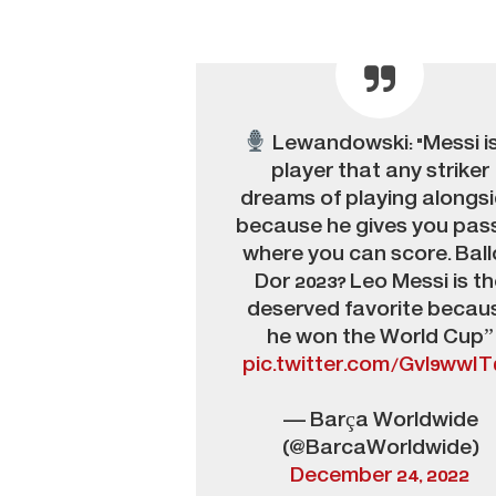
Lewandowski: "Messi i
player that any striker
dreams of playing alongs
because he gives you pas
where you can score. Bal
Dor 2023? Leo Messi is th
deserved favorite becau
he won the World Cup”
pic.twitter.com/Gvl9wwIT
— Barça Worldwide
(@BarcaWorldwide)
December 24, 2022