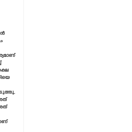
ാൻ
ും
്യമാണ്
്
ക്ഷെ
സിയെ
ുത്തു.
അത്
അത്
ാണ്