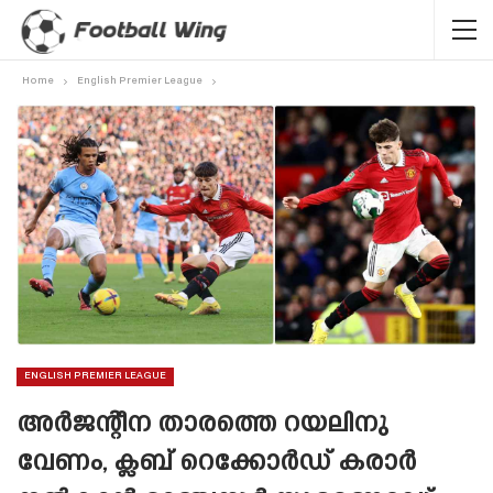
Home
English Premier League
ENGLISH PREMIER LEAGUE
അർജന്റീന താരത്തെ റയലിനു
വേണം, ക്ലബ് റെക്കോർഡ് കരാർ