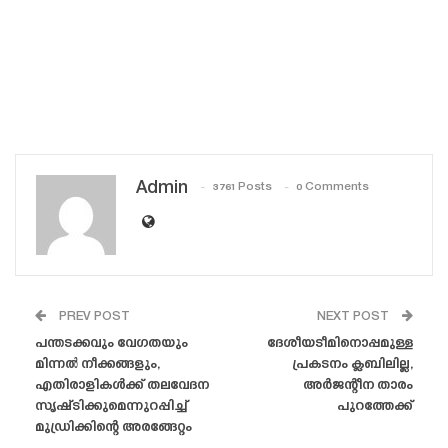
Admin
3761 Posts
0 Comments
PREV POST
NEXT POST
പന്തടക്കവും വേഗതയും
ദേശീയടീമിനൊപ്പമുള്ള
മിന്നൽ നീക്കങ്ങളും,
പ്രകടനം ക്ലബിലില്ല,
എതിരാളികൾക്ക് തലവേദന
അർജന്റീന താരം
സൃഷ്‌ടിക്കുമെന്നുറപ്പിച്ച്
പുറത്തേക്ക്
മുഡ്രിക്കിന്റെ അരങ്ങേറ്റം