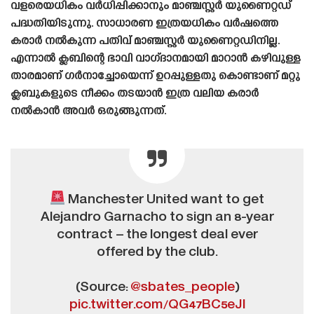
വളരെയധികം വർധിപ്പിക്കാനും മാഞ്ചസ്റ്റർ യുണൈറ്റഡ്
പദ്ധതിയിടുന്നു. സാധാരണ ഇത്രയധികം വർഷത്തെ
കരാർ നൽകുന്ന പതിവ് മാഞ്ചസ്റ്റർ യുണൈറ്റഡിനില്ല.
എന്നാൽ ക്ലബിന്റെ ഭാവി വാഗ്‌ദാനമായി മാറാൻ കഴിവുള്ള
താരമാണ് ഗർനാച്ചോയെന്ന് ഉറപ്പുള്ളതു കൊണ്ടാണ് മറ്റു
ക്ലബുകളുടെ നീക്കം തടയാൻ ഇത്ര വലിയ കരാർ
നൽകാൻ അവർ ഒരുങ്ങുന്നത്.
Manchester United want to get
Alejandro Garnacho to sign an 8-year
contract – the longest deal ever
offered by the club.
(Source:
@sbates_people
)
pic.twitter.com/QG47BC5eJl