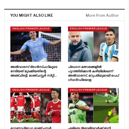
YOU MIGHT ALSO LIKE
More From Author
ENGLISH PREMIER LEAGUE
ENGLISH PREMIER LEAGUE
അൽവാരസ് ട്രാൻസ്‌ഫറിലൂടെ
പ്രധാന മത്സരങ്ങളിൽ
നേടിയത് മുടക്കിയതിന്റെ
പുറത്തിരിക്കാൻ കഴിയില്ലെന്ന്
അഞ്ചിരട്ടി, മാഞ്ചസ്റ്റർ സിറ്റി…
അൽവാരസ്, മറുപടിയുമായി പെപ്
ഗ്വാർഡിയോള
ENGLISH PREMIER LEAGUE
ENGLISH PREMIER LEAGUE
റൊണാൾഡോ മാഞ്ചസ്റ്റർ
എമിയെ ട്രോളിയവർക്ക് ഇനി