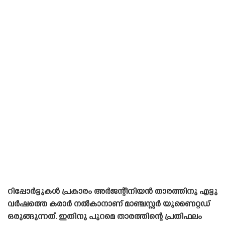
റിപ്പോർട്ടുകൾ പ്രകാരം അർജന്റീനിയൻ താരത്തിനു എട്ടു
വർഷത്തെ കരാർ നൽകാനാണ് മാഞ്ചസ്റ്റർ യുണൈറ്റഡ്
ഒരുങ്ങുന്നത്. ഇതിനു പുറമെ താരത്തിന്റെ പ്രതിഫലം