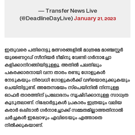
— Transfer News Live
(@DeadlineDayLive)
January 21, 2023
ഇതുവരെ പതിനെട്ടു മത്സരങ്ങളിൽ മാത്രമേ മാഞ്ചസ്റ്റർ
യുണൈറ്റഡ് സീനിയർ ടീമിനു വേണ്ടി ഗർനാച്ചോ
കളിക്കാനിറങ്ങിയിട്ടുള്ളൂ. അതിൽ പലതിലും
പകരക്കാരനായി വന്ന താരം രണ്ടു ഗോളുകൾ
നേടുകയും നിരവധി ഗോളുകൾക്ക് വഴിയൊരുക്കുകയും
ചെയ്‌തിട്ടുണ്ട്‌. അതേസമയം സ്പെയിനിൽ നിന്നുള്ള
ഓഫർ താരത്തിന് പ്രലോഭനം സൃഷ്‌ടിക്കാനുള്ള സാധ്യത
കൂടുതലാണ്. റിപ്പോർട്ടുകൾ പ്രകാരം ഇത്രയും വലിയ
കരാർ ഒപ്പിടാൻ ഗർനാച്ചോക്ക് സമ്മതമില്ലാത്തതിനാൽ
ചർച്ചകൾ ഇപ്പോഴും എവിടെയും എത്താതെ
നിൽക്കുകയാണ്.