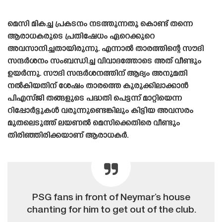
മെസി മികച്ച പ്രകടനം നടത്തുന്നതു കൊണ്ട് തന്നെ
ആരാധകരുടെ പ്രതിഷേധം ഏറെക്കുറെ
അവസാനിച്ചതായിരുന്നു. എന്നാൽ താരത്തിന്റെ സൗദി
സന്ദർശനം സംബന്ധിച്ച വിവാദത്തോടെ അത് വീണ്ടും
ഉയർന്നു. സൗദി സന്ദർശനത്തിന് ആദ്യം അനുമതി
നൽകിയതിന് ശേഷം താരത്തെ കുരുക്കിലാക്കാൻ
പിഎസ്‌ജി തങ്ങളുടെ പദ്ധതി പെട്ടന്ന് മാറ്റിയെന്ന
റിപ്പോർട്ടുകൾ വരുന്നുണ്ടെങ്കിലും കിട്ടിയ അവസരം
മുതലെടുത്ത് ലയണൽ മെസിക്കെതിരെ വീണ്ടും
തിരിഞ്ഞിരിക്കയാണ് ആരാധകർ.
PSG fans in front of Neymar’s house
chanting for him to get out of the club.