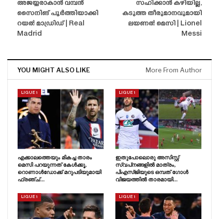
അജയ്യരാകാൻ വമ്പൻ
സഹിക്കാൻ കഴിയില്ല,
സൈനിങ്‌ പൂർത്തിയാക്കി
കടുത്ത തീരുമാനവുമായി
റയൽ മാഡ്രിഡ് | Real
ലയണൽ മെസി | Lionel
Madrid
Messi
YOU MIGHT ALSO LIKE
More From Author
LIGUE 1
LIGUE 1
എക്കാലത്തെയും മികച്ച താരം
ഇതുപോലൊരു അസിസ്റ്റ്
മെസി പറയുന്നത് കേൾക്കൂ,
സ്വപ്‌നങ്ങളിൽ മാത്രം,
റൊണാൾഡോക്ക് മറുപടിയുമായി
പിഎസ്‌ജിയുടെ ഒമ്പത് ഗോൾ
ഫ്രഞ്ച്…
വിജയത്തിൽ താരമായി…
LIGUE 1
LIGUE 1