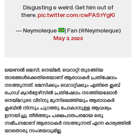
Disgusting & weird. Get him out of
there.
pic.twitter.com/cwPAS7YgKI
— Neymoleque
| Fan (@Neymoleque)
May 3, 2023
ലയണൽ മെസി, നെയ്‌മർ, വെറാറ്റി തുടങ്ങിയ
താരങ്ങൾക്കെതിരെയാണ് ആരാധകർ പ്രതിഷേധം
നടത്തുന്നത്. മെസിക്കും വെറാറ്റിക്കും എതിരെ ക്ലബ്
ഹെഡ് ക്വാർട്ടേഴ്‌സിൽ പ്രതിഷേധം നടത്തിയപ്പോൾ
നെയ്‌മറുടെ വീടിനു മുന്നിലെത്തിയും ആരാധകർ
ക്ലബിൽ നിന്നും പുറത്തു പോകാനുള്ള ആവശ്യം
ഉന്നയിച്ചു. തീർത്തും പക്ഷപാതപരമായ ഒരു
സമീപനമാണ് ആരാധകർ നടത്തുന്നത് എന്ന കാര്യത്തിൽ
യാതൊരു സംശയവുമില്ല.