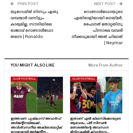
PREV POST
NEXT POST
യൂറോപ്പിൽ നിന്നും ഏതു
റൊണാൾഡോയുടെ
വമ്പന്മാർ വന്നിട്ടും
എതിരാളിയായി നെയ്‌മർ,
കാര്യമില്ല, സൗദിയിലെ
ഫൈനൽ തോറ്റതിനു
രാജാവ് റൊണാൾഡോ
പിന്നാലെ വമ്പൻ
തന്നെ | Ronaldo
നീക്കവുമായി അൽ ഹിലാൽ
| Neymar
YOU MIGHT ALSO LIKE
More From Author
CLUB FOOTBALL
CLUB FOOTBALL
ഇത്തവണ പുഷ്‌കാസ് അവാർഡ്
ഇതാണ് എൽ ക്ലാസിക്കോയുടെ
അർജന്റീനയിലേക്ക് ,
ആവേശം, പ്രീ സീസൺ
അവിശ്വസനീയ അക്രോബാറ്റിക്
മത്സരത്തിന്റെ അവസാന
ഗോളുമായി അർജന്റീന…
മിനിറ്റുകളിൽ ക്വാർട്ടുവ…