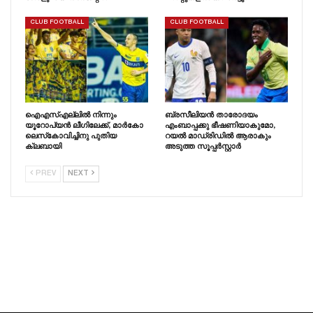
CLUB FOOTBALL
CLUB FOOTBALL
ഐഎസ്എല്ലിൽ നിന്നും
ബ്രസീലിയൻ താരോദയം
യൂറോപ്യൻ ലീഗിലേക്ക്, മാർകോ
എംബാപ്പക്കു ഭീഷണിയാകുമോ,
ലെസ്‌കോവിച്ചിനു പുതിയ
റയൽ മാഡ്രിഡിൽ ആരാകും
ക്ലബായി
അടുത്ത സൂപ്പർസ്റ്റാർ
PREV
NEXT