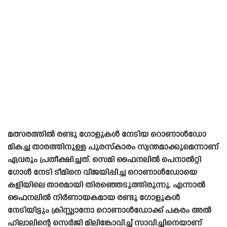
മത്സരത്തിൽ രണ്ടു ഗോളുകൾ നേടിയ റൊണാൾഡോ
മികച്ച താരത്തിനുള്ള പുരസ്‌കാരം സ്വന്തമാക്കുമെന്നാണ്
ഏവരും പ്രതീക്ഷിച്ചത്. സെമി ഫൈനലിൽ പെനാൽറ്റി
ഗോൾ നേടി ടീമിനെ വിജയിപ്പിച്ച റൊണാൾഡോയെ
കളിയിലെ താരമായി തിരഞ്ഞെടുത്തിരുന്നു. എന്നാൽ
ഫൈനലിൽ നിർണായകമായ രണ്ടു ഗോളുകൾ
നേടിയിട്ടും ക്രിസ്റ്റ്യാനോ റൊണാൾഡോക്ക് പകരം അൽ
ഹിലാലിന്റെ സെർജി മിലിങ്കോവിച്ച് സാവിച്ചിനെയാണ്