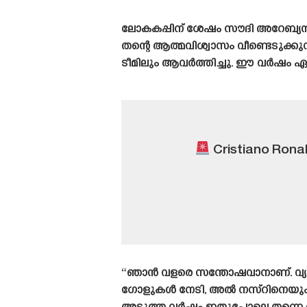
ലോകകപ്പിന് ശേഷം സൗദി അറേബ്യൻ
തന്റെ ആത്മവിശ്വാസം വീണ്ടെടുക്ക
ടീമിലും ആവർത്തിച്ചു. ഈ വർഷം ഏ
Cristiano Ronald
“ഞാൻ വളരെ സന്തോഷവാനാണ്. വ്യക
ഗോളുകൾ നേടി, അൽ നസ്‌റിനെയും