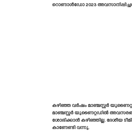
റൊണാൾഡോ 2023 അവസാനിപ്പിച്ചത
കഴിഞ്ഞ വർഷം മാഞ്ചസ്റ്റർ യുണൈ
മാഞ്ചസ്റ്റർ യുണൈറ്റഡിൽ അവസരങ്ങ
ശോഭിക്കാൻ കഴിഞ്ഞില്ല. ദേശീയ 
കാണേണ്ടി വന്നു.