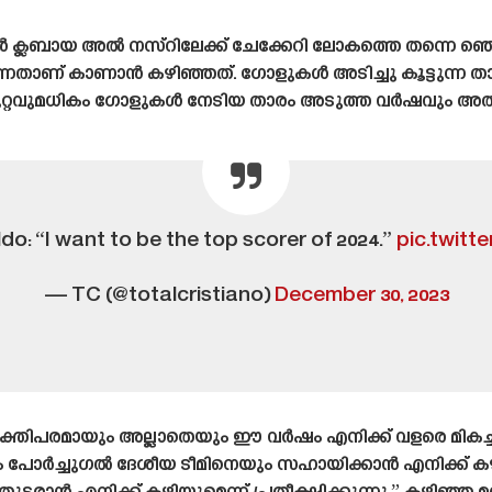
 ക്ലബായ അൽ നസ്റിലേക്ക് ചേക്കേറി ലോകത്തെ തന്നെ 
ുന്നതാണ് കാണാൻ കഴിഞ്ഞത്. ഗോളുകൾ അടിച്ചു കൂട്ടുന്ന ത
റ്റവുമധികം ഗോളുകൾ നേടിയ താരം അടുത്ത വർഷവും അതു തന
o: “I want to be the top scorer of 2024.”
pic.twitt
— TC (@totalcristiano)
December 30, 2023
്തിപരമായും അല്ലാതെയും ഈ വർഷം എനിക്ക് വളരെ മികച്ച
 പോർച്ചുഗൽ ദേശീയ ടീമിനെയും സഹായിക്കാൻ എനിക്ക് 