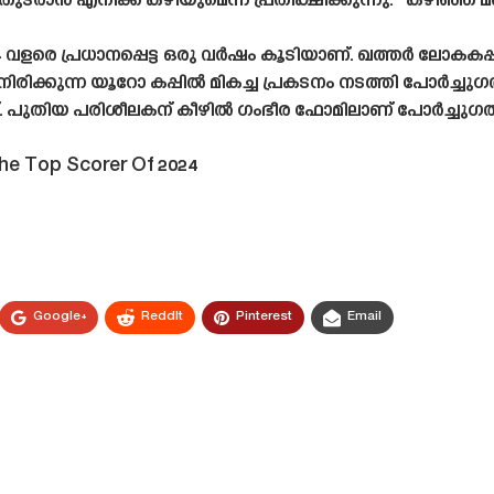
ാൻ എനിക്ക് കഴിയുമെന്ന് പ്രതീക്ഷിക്കുന്നു.” കഴിഞ്ഞ 
ളരെ പ്രധാനപ്പെട്ട ഒരു വർഷം കൂടിയാണ്. ഖത്തർ ലോകകപ
രിക്കുന്ന യൂറോ കപ്പിൽ മികച്ച പ്രകടനം നടത്തി പോർച്ചുഗൽ
 പുതിയ പരിശീലകന് കീഴിൽ ഗംഭീര ഫോമിലാണ് പോർച്ചുഗൽ കള
e Top Scorer Of 2024
Google+
ReddIt
Pinterest
Email