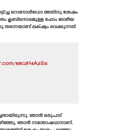
ഞെട്ടിച്ച റൊണാൾഡോ അതിനു ശേഷം
ാരം ക്ലബിനൊപ്പമുള്ള ഫോം ദേശീയ
്നെയാണ് ലക്‌ഷ്യം വെക്കുന്നത്.
er.com/69c2H4A2Sa
തായിരുന്നു. ഞാൻ ഒരുപാട്
കഴിഞ്ഞു. ഞാൻ സന്തോഷവാനാണ്,