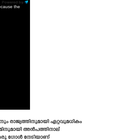
Powered by:
ecause the
ും രാജ്യത്തിനുമായി ഏറ്റവുമധികം
ീമിനുമായി അൻപത്തിനാല്
ഒരു ഗോൾ നേടിയാണ്