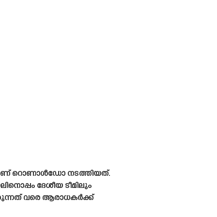
നമാണ് റൊണാൾഡോ നടത്തിയത്.
ലിനൊപ്പം ദേശീയ ടീമിലും
ുന്നത് വരെ ആരാധകർക്ക്