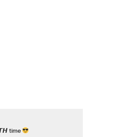
𝙏𝙃 time