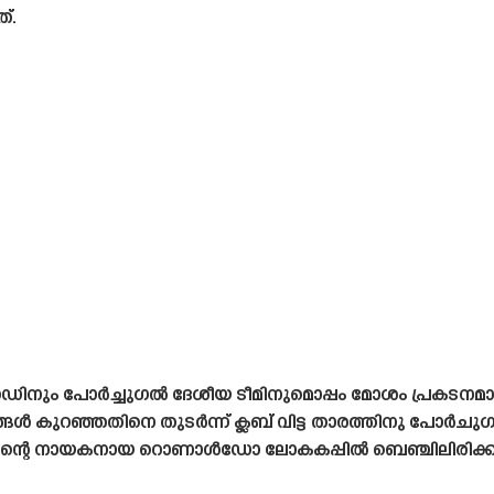
്.
റ്റഡിനും പോർച്ചുഗൽ ദേശീയ ടീമിനുമൊപ്പം മോശം പ്രകട
ൾ കുറഞ്ഞതിനെ തുടർന്ന് ക്ലബ് വിട്ട താരത്തിനു പോർചുഗ
ടീമിന്റെ നായകനായ റൊണാൾഡോ ലോകകപ്പിൽ ബെഞ്ചിലിരിക്ക