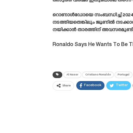
അടുത്ത വർഷം ഇതുപോലെ തന്നെ തുടര
റൊണാൾഡോയെ സംബന്ധിച്ച് 2024 വ
നടത്തിയതെങ്കിലും ജൂണിൽ നടക്കാനി
നയിക്കാൻ താരത്തിന് അവസരമുണ്ട്.
Ronaldo Says He Wants To Be Th
Al Nassr
Cristiano Ronaldo
Portugal
Facebook
Twitter
Share