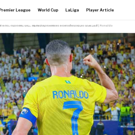
Premier League
World Cup
LaLiga
Player Article
 ഒന്നാം സ്ഥാനത്തു വരും, ആത്മവിശ്വാസത്തോടെ റൊണാൾഡോയുടെ വാക്കുകൾ | Ronaldo