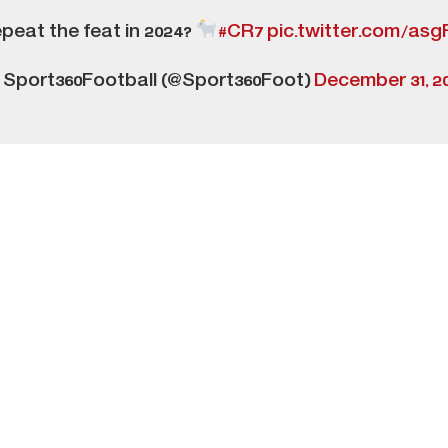
repeat the feat in 2024?
#CR7
pic.twitter.com/as
Sport360Football (@Sport360Foot)
December 31, 2