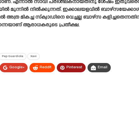
െയാണ്. എന്നാൽ സാവി പരിശീലകനായതിനു ശേഷം ഇതുവര
ലയിൽ മുന്നിൽ നിൽക്കുന്നത്. ഇക്കാലയളവിൽ ബാഴ്‌സയേക്ക
 അത്ര മികച്ച സ്‌ക്വാഡിനെ വെച്ചല്ല ബാഴ്‌സ കളിച്ചതെ
തന്നെയാണ് ആരാധകരുടെ പ്രതീക്ഷ.
Pep Guardiola
Xavi
Google+
ReddIt
Pinterest
Email