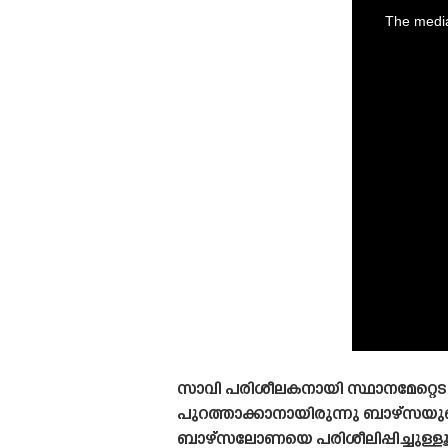
is
a
The media
modal
window.
സാവി പരിശീലകനായി സ്ഥാനമേറ്റെടുത്
പുറത്താക്കാനായിരുന്നു ബാഴ്‌സയു
ബാഴ്‌സലോണയെ പരിശീലിപ്പിച്ചുള്