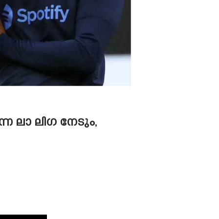
െ ലാ ലിഗ നേടും,