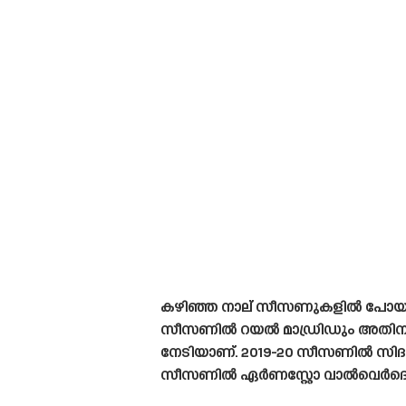
കഴിഞ്ഞ നാല് സീസണുകളിൽ പോയിന്
സീസണിൽ റയൽ മാഡ്രിഡും അതിനു മ
നേടിയാണ്. 2019-20 സീസണിൽ സിദാ
സീസണിൽ ഏർണസ്റ്റോ വാൽവെർദെയ