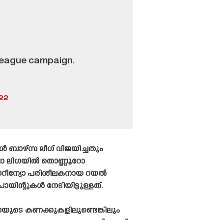
 league campaign.
22
ബാഴ്‌സ ലീഗ് വിജയിച്ചതും
ലാ ലിഗയിൽ തൊണ്ണൂറോ
മൗറീന്യോ പരിശീലകനായ റയൽ
ന്റുകൾ നേടിയിട്ടുള്ളത്.
യുടെ കണക്കുകളിലുണ്ടെങ്കിലും