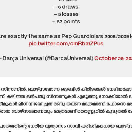
– 6 draws
– 5 losses
– 87 points
e exactly the same as Pep Guardiola's 2008/2009
pic.twitter.com/cmRb31ZPus
 Barça Universal (@BarcaUniversal)
October 29, 20
 സീസണിൽ, ബാഴ്‌സലോണ ട്രെബിൾ കിരീടങ്ങൾ നേടിയപ്പോൾ 
ാണ്. കഴിഞ്ഞ ഒൻപതു സീസണുകൾ എടുത്തു നോക്കിയാൽ 
മുകൾ ലീഗ് വിജയിച്ചത് രണ്ടു തവണ മാത്രമാണ്. ഹോസെ 
േജരായ ബാഴ്‌സലോണയും മാത്രമാണ് തൊണ്ണൂറിൽ കൂടുതൽ പോയി
ാതത്തിന്റെ നേരിയ വ്യത്യാസം സാവി പരിശീലകനായ ബാഴ്‌സ