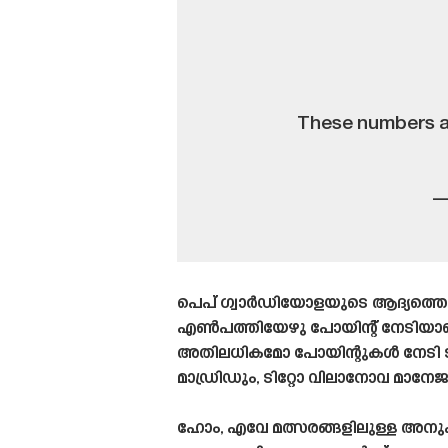
These numbers ar
—
പെപ് ഗ്വാർഡിയോളയുടെ ആദ്യത്തെ
എൺപത്തിയേഴു പോയിന്റ് നേടിയ
അതിലധികമോ പോയിന്റുകൾ നേടി ടീ
മാഡ്രിഡും, ടിറ്റോ വിലാനോവ മാന
ഹോം, എവേ മത്സരങ്ങളിലുള്ള അനുപ