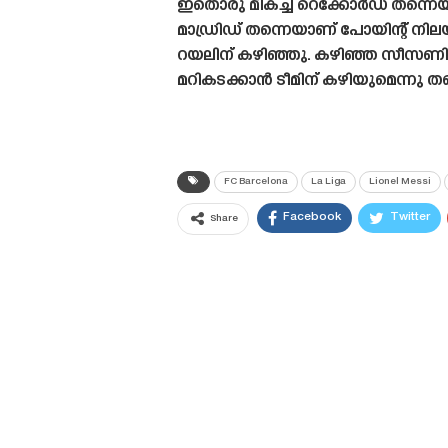
ഇതൊരു മികച്ച റെക്കോർഡ് തന്ന
മാഡ്രിഡ് തന്നെയാണ് പോയിന്റ് നി
റയലിന് കഴിഞ്ഞു. കഴിഞ്ഞ സീസണിൽ
മറികടക്കാൻ ടീമിന് കഴിയുമെന്നു 
FC Barcelona
La Liga
Lionel Messi
Facebook
Twitter
Share