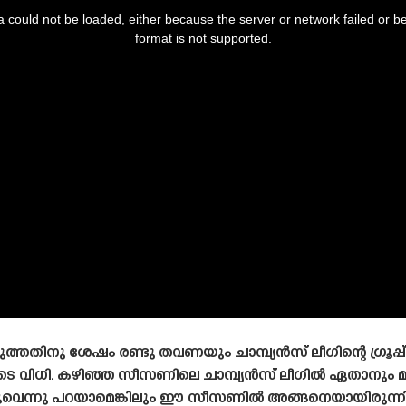
 could not be loaded, either because the server or network failed or b
format is not supported.
തതിനു ശേഷം രണ്ടു തവണയും ചാമ്പ്യൻസ് ലീഗിന്റെ ഗ്രൂപ്പ് 
ടെ വിധി. കഴിഞ്ഞ സീസണിലെ ചാമ്പ്യൻസ് ലീഗിൽ ഏതാനും മത
ളൂവെന്നു പറയാമെങ്കിലും ഈ സീസണിൽ അങ്ങനെയായിരുന്നില