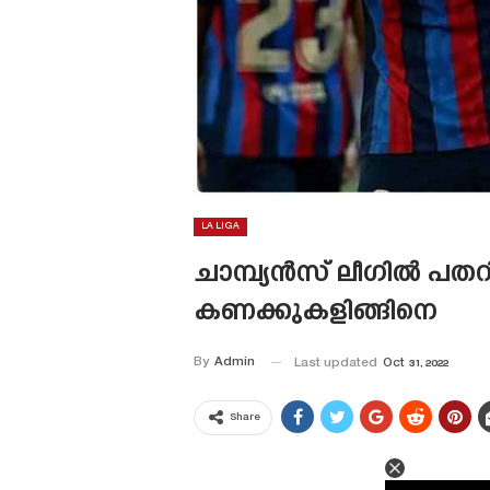
LA LIGA
ചാമ്പ്യൻസ് ലീഗിൽ പത
കണക്കുകളിങ്ങിനെ
By
Admin
Last updated
Oct 31, 2022
Share
This