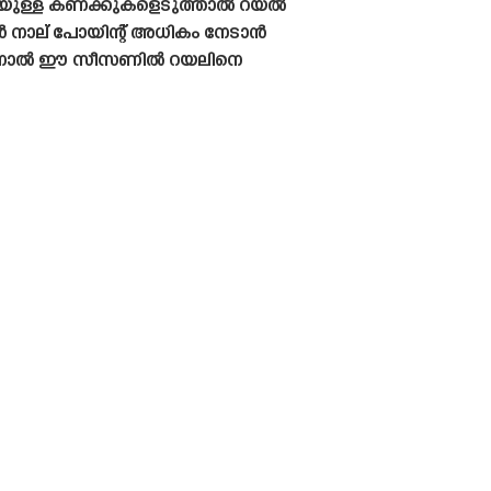
െയുള്ള കണക്കുകളെടുത്താൽ റയൽ
ാൾ നാല് പോയിന്റ് അധികം നേടാൻ
ന്നതിനാൽ ഈ സീസണിൽ റയലിനെ