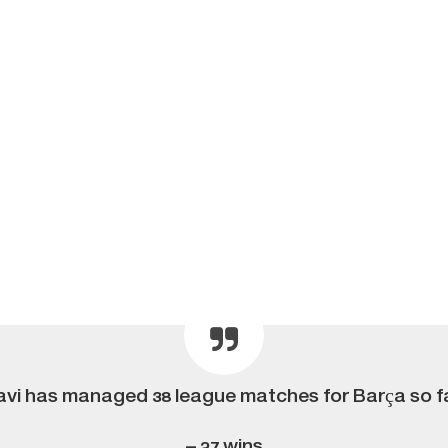
avi has managed 38 league matches for Barça so fa
– 27 wins