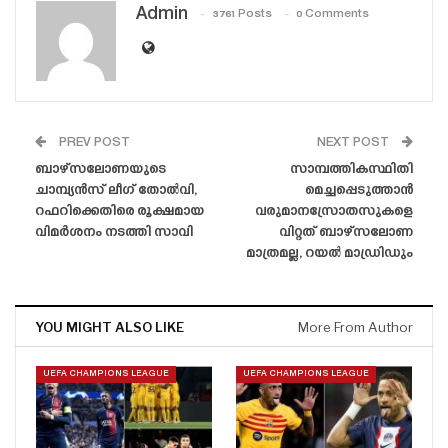
Admin
3761 Posts
0 Comments
PREV POST
NEXT POST
ബാഴ്‌സലോണയുടെ
സാമ്പത്തികസ്ഥിതി
ചാമ്പ്യൻസ് ലീഗ് തോൽവി,
മെച്ചപ്പെടുത്താൻ
റഫറിക്കെതിരെ രൂക്ഷമായ
വരുമാനസ്രോതസുകളെ
വിമർശനം നടത്തി സാവി
വിറ്റത് ബാഴ്‌സലോണ
മാത്രമല്ല, റയൽ മാഡ്രിഡും
YOU MIGHT ALSO LIKE
More From Author
UEFA CHAMPIONS LEAGUE
UEFA CHAMPIONS LEAGUE