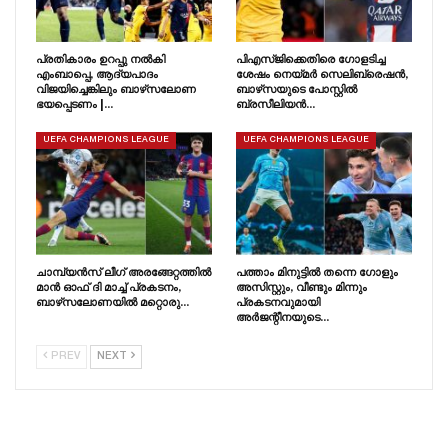
പ്രതികാരം ഉറപ്പു നൽകി
പിഎസ്‌ജിക്കെതിരെ ഗോളടിച്ച
എംബാപ്പെ, ആദ്യപാദം
ശേഷം നെയ്‌മർ സെലിബ്രെഷൻ,
വിജയിച്ചെങ്കിലും ബാഴ്‌സലോണ
ബാഴ്‌സയുടെ പോസ്റ്റിൽ
ഭയപ്പെടണം |…
ബ്രസീലിയൻ…
UEFA CHAMPIONS LEAGUE
UEFA CHAMPIONS LEAGUE
ചാമ്പ്യൻസ് ലീഗ് അരങ്ങേറ്റത്തിൽ
പത്താം മിനുട്ടിൽ തന്നെ ഗോളും
മാൻ ഓഫ് ദി മാച്ച് പ്രകടനം,
അസിസ്റ്റും, വീണ്ടും മിന്നും
ബാഴ്‌സലോണയിൽ മറ്റൊരു…
പ്രകടനവുമായി
അർജന്റീനയുടെ…
PREV
NEXT