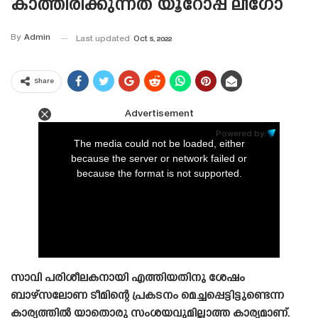
കാത്തിരിക്കുന്നത് യൂറോപ്പ ലീഗോ
By
Admin
Last updated
Oct 5, 2022
Share
Advertisement
This
is
Powered by:
a
The media could not be loaded, either
modal
window.
because the server or network failed or
because the format is not supported.
സാവി പരിശീലകനായി എത്തിയതിനു ശേഷം
ബാഴ്‌സലോണ ടീമിന്റെ പ്രകടനം മെച്ചപ്പെട്ടിട്ടുണ്ടെന്ന
കാര്യത്തിൽ യാതൊരു സംശയവുമില്ലാത്ത കാര്യമാണ്.