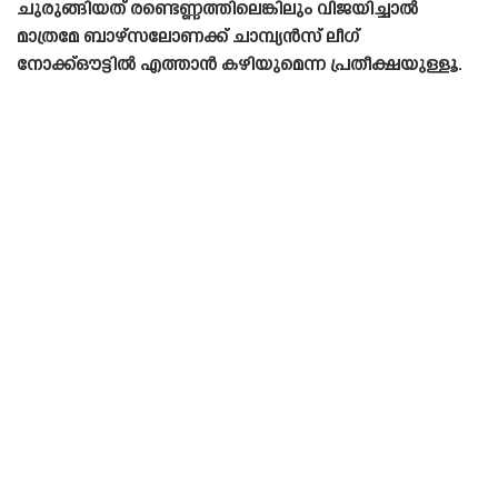
ചുരുങ്ങിയത് രണ്ടെണ്ണത്തിലെങ്കിലും വിജയിച്ചാൽ
മാത്രമേ ബാഴ്‌സലോണക്ക് ചാമ്പ്യൻസ് ലീഗ്
നോക്ക്ഔട്ടിൽ എത്താൻ കഴിയുമെന്ന പ്രതീക്ഷയുള്ളൂ.