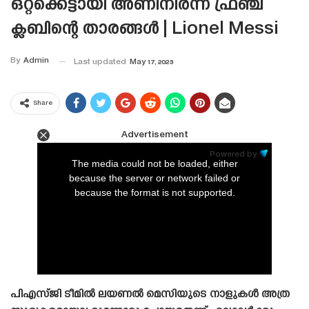
ഒറ്റക്കെട്ടായി അണിനിരന്ന ഫ്രഞ്ച്
ക്ലബിന്റെ താരങ്ങൾ | Lionel Messi
By
Admin
Last updated
May 17, 2023
Share
Advertisement
This
is
Powered by:
a
The media could not be loaded, either
modal
window.
because the server or network failed or
because the format is not supported.
പിഎസ്‌ജി ടീമിൽ ലയണൽ മെസിയുടെ നാളുകൾ അത്ര