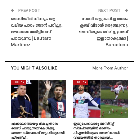
PREV POST
NEXT POST
മെസിയിൽ നിന്നും ആ
സാവി ആഗ്രഹിച്ച താരം
വലിയ പാഠം ഞാൻ പഠിച്ചു,
ക്ലബ് വിടാൻ ഒരുങ്ങുന്നു,
ലൗടാരോ മാർട്ടിനസ്
മെസിയുടെ തിരിച്ചുവരവ്
പറയുന്നു | Lautaro
ഇല്ലാതാകുമോ |
Martinez
Barcelona
YOU MIGHT ALSO LIKE
More From Author
LIGUE 1
LIGUE 1
എക്കാലത്തെയും മികച്ച താരം
ഇതുപോലൊരു അസിസ്റ്റ്
മെസി പറയുന്നത് കേൾക്കൂ,
സ്വപ്‌നങ്ങളിൽ മാത്രം,
റൊണാൾഡോക്ക് മറുപടിയുമായി
പിഎസ്‌ജിയുടെ ഒമ്പത് ഗോൾ
ഫ്രഞ്ച്…
വിജയത്തിൽ താരമായി…