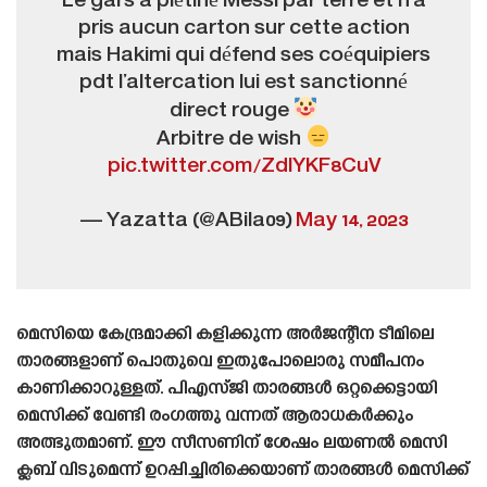
Le gars a piétiné Messi par terre et n’a
pris aucun carton sur cette action
mais Hakimi qui défend ses coéquipiers
pdt l’altercation lui est sanctionné
direct rouge
Arbitre de wish
pic.twitter.com/ZdlYKF8CuV
— Yazatta (@ABila09)
May 14, 2023
മെസിയെ കേന്ദ്രമാക്കി കളിക്കുന്ന അർജന്റീന ടീമിലെ
താരങ്ങളാണ് പൊതുവെ ഇതുപോലൊരു സമീപനം
കാണിക്കാറുള്ളത്. പിഎസ്‌ജി താരങ്ങൾ ഒറ്റക്കെട്ടായി
മെസിക്ക് വേണ്ടി രംഗത്തു വന്നത് ആരാധകർക്കും
അത്ഭുതമാണ്. ഈ സീസണിന് ശേഷം ലയണൽ മെസി
ക്ലബ് വിടുമെന്ന് ഉറപ്പിച്ചിരിക്കെയാണ് താരങ്ങൾ മെസിക്ക്