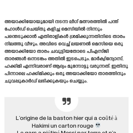
അയാക്കിയോയുമായി നടന്ന ലീഗ് മത്സരത്തിൽ പന്ത്
ഹോൾഡ് ചെയ്‌തു കളിച്ച മെസിയിൽ നിന്നും
പന്തെടുക്കാൻ എതിരാളികൾ ശ്രമിക്കുന്നതിനിടെ താരം
നിലത്തു വീഴും. അവിടെ വെച്ച് ലയണൽ മെസിയെ ഒരു
അയാക്കിയോ താരം ചവുട്ടിയതോടെ പിഎസ്‌ജി
താരങ്ങൾ ഒന്നടങ്കം അതിൽ ഇടപെടും. മാർക്വിന്യോസ്,
ഹക്കിമി എന്നിവരാണ് ആദ്യം മുന്നോട്ടു വരുന്നത്. ഇതിനു
പിന്നാലെ ഹക്കിമിക്കും ഒരു അയാക്കിയോ താരത്തിനും
ചുവപ്പുകാർഡ് ലഭിക്കുകയും ചെയ്യും.
L’origine de la baston hier qui a coûté à
Hakimi un carton rouge