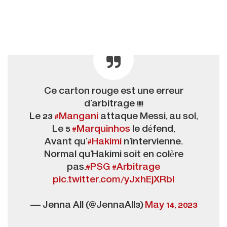
Ce carton rouge est une erreur
d’arbitrage !!!!
Le 23
#Mangani
attaque Messi, au sol,
Le 5
#Marquinhos
le défend,
Avant qu’
#Hakimi
n’intervienne.
Normal qu’Hakimi soit en colère
pas.
#PSG
#Arbitrage
pic.twitter.com/yJxhEjXRbI
— Jenna All (@JennaAll3)
May 14, 2023