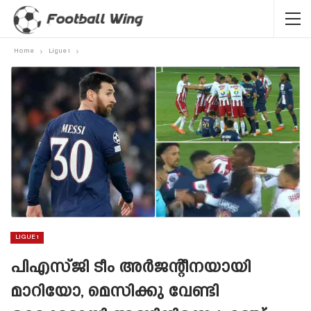
Home
Ligue 1
LIGUE 1
പിഎസ്‌ജി ടീം അർജന്റീനയായി
മാറിയോ, മെസിക്കു വേണ്ടി