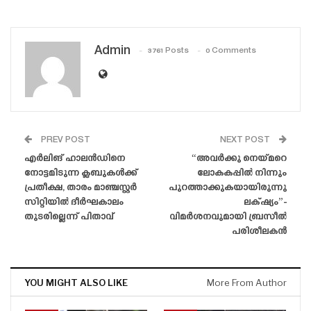
Admin
3761 Posts
0 Comments
PREV POST
NEXT POST
എർലിങ് ഹാലൻഡിനെ
“അവർക്കു നെയ്‌മറെ
നോട്ടമിടുന്ന ക്ലബുകൾക്ക്
ലോകകപ്പിൽ നിന്നും
പ്രതീക്ഷ, താരം മാഞ്ചസ്റ്റർ
പുറത്താക്കുകയായിരുന്നു
സിറ്റിയിൽ ദീർഘകാലം
ലക്‌ഷ്യം”-
തുടരില്ലെന്ന് പിതാവ്
വിമർശനവുമായി ബ്രസീൽ
പരിശീലകൻ
YOU MIGHT ALSO LIKE
More From Author