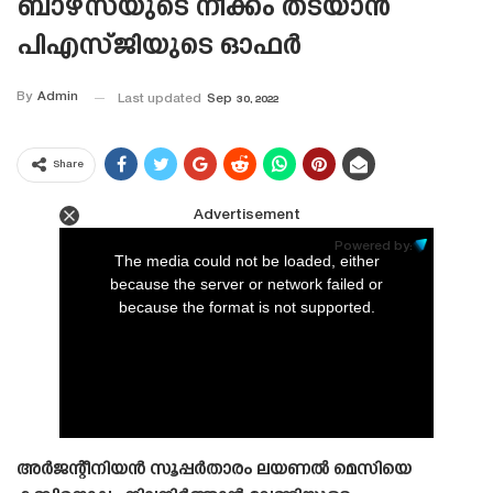
ബാഴ്‌സയുടെ നീക്കം തടയാൻ
പിഎസ്‌ജിയുടെ ഓഫർ
By
Admin
Last updated
Sep 30, 2022
Share
Advertisement
This
is
Powered by:
a
The media could not be loaded, either
modal
window.
because the server or network failed or
because the format is not supported.
അർജന്റീനിയൻ സൂപ്പർതാരം ലയണൽ മെസിയെ