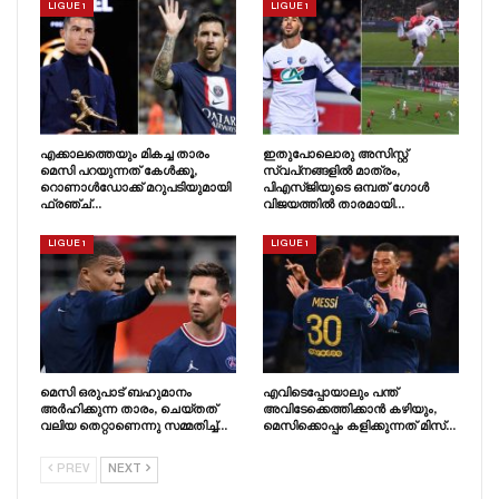
LIGUE 1
LIGUE 1
എക്കാലത്തെയും മികച്ച താരം
ഇതുപോലൊരു അസിസ്റ്റ്
മെസി പറയുന്നത് കേൾക്കൂ,
സ്വപ്‌നങ്ങളിൽ മാത്രം,
റൊണാൾഡോക്ക് മറുപടിയുമായി
പിഎസ്‌ജിയുടെ ഒമ്പത് ഗോൾ
ഫ്രഞ്ച്…
വിജയത്തിൽ താരമായി…
LIGUE 1
LIGUE 1
മെസി ഒരുപാട് ബഹുമാനം
എവിടെപ്പോയാലും പന്ത്
അർഹിക്കുന്ന താരം, ചെയ്‌തത്‌
അവിടേക്കെത്തിക്കാൻ കഴിയും,
വലിയ തെറ്റാണെന്നു സമ്മതിച്ച്…
മെസിക്കൊപ്പം കളിക്കുന്നത് മിസ്…
PREV
NEXT