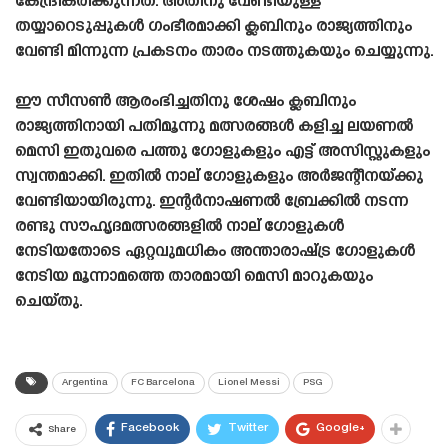
കേന്ദ്രീകരിക്കുന്നത്. അതിനു വേണ്ടിയുള്ള
തയ്യാറെടുപ്പുകൾ ഗംഭീരമാക്കി ക്ലബിനും രാജ്യത്തിനും
വേണ്ടി മിന്നുന്ന പ്രകടനം താരം നടത്തുകയും ചെയ്യുന്നു.
ഈ സീസൺ ആരംഭിച്ചതിനു ശേഷം ക്ലബിനും
രാജ്യത്തിനായി പതിമൂന്നു മത്സരങ്ങൾ കളിച്ച ലയണൽ
മെസി ഇതുവരെ പത്തു ഗോളുകളും എട്ട് അസിസ്റ്റുകളും
സ്വന്തമാക്കി. ഇതിൽ നാല് ഗോളുകളും അർജന്റീനയ്ക്കു
വേണ്ടിയായിരുന്നു. ഇന്റർനാഷണൽ ബ്രേക്കിൽ നടന്ന
രണ്ടു സൗഹൃദമത്സരങ്ങളിൽ നാല് ഗോളുകൾ
നേടിയതോടെ ഏറ്റവുമധികം അന്താരാഷ്‌ട്ര ഗോളുകൾ
നേടിയ മൂന്നാമത്തെ താരമായി മെസി മാറുകയും
ചെയ്‌തു.
Argentina
FC Barcelona
Lionel Messi
PSG
Facebook
Twitter
Google+
Share