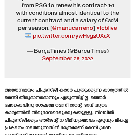
from PSG to renew his contract: 1+1
with conditions almost identical to the
current contract and a salary of €30M
per season. [
@manucarreno
]
#fcblive
pic.twitter.com/ywH3g2UX6X
— BarçaTimes (@BarcaTimes)
September 29, 2022
അതേസമയം പിഎസ്‌ജി കരാർ പുതുക്കുന്ന കാര്യത്തിൽ
മെസി തീരുമാനമൊന്നും എടുത്തിട്ടില്ല. ഖത്തർ
ലോകകപ്പിനു ശേഷമേ മെസി തന്റെ ഭാവിയുടെ
കാര്യത്തിൽ തീരുമാനമെടുക്കുകയുള്ളൂ. നിലവിൽ
പിഎസ്‌ജിക്കും അർജന്റീന ടീമിനുമൊപ്പം ഏറ്റവും മികച്ച
പ്രകടനം നടത്തുന്നതിൽ മാത്രമാണ് മെസി ശ്രദ്ധ