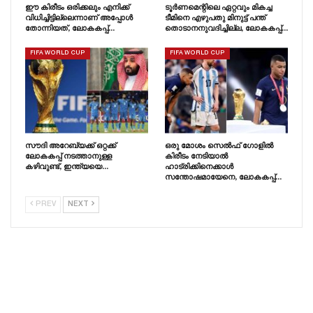
ഈ കിരീടം ഒരിക്കലും എനിക്ക്
ടൂർണമെന്റിലെ ഏറ്റവും മികച്ച
വിധിച്ചിട്ടില്ലെന്നാണ് അപ്പോൾ
ടീമിനെ എഴുപതു മിനുട്ട് പന്ത്
തോന്നിയത്, ലോകകപ്പ്…
തൊടാനനുവദിച്ചില്ല, ലോകകപ്പ്…
FIFA WORLD CUP
FIFA WORLD CUP
സൗദി അറേബ്യക്ക് ഒറ്റക്ക്
ഒരു മോശം സെൽഫ് ഗോളിൽ
ലോകകപ്പ് നടത്താനുള്ള
കിരീടം നേടിയാൽ
കഴിവുണ്ട്, ഇന്ത്യയെ…
ഹാട്രിക്കിനെക്കാൾ
സന്തോഷമായേനെ, ലോകകപ്പ്…
PREV
NEXT