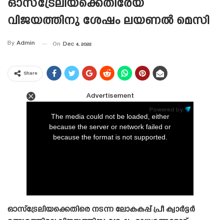
ഓസ്‌ട്രേലിയക്കെതിരേയ
വിജയത്തിനു ശേഷം ലയണൽ മെസി
By
Admin
On
Dec 4, 2022
Share
Advertisement
This
is
Powered by:
a
The media could not be loaded, either
modal
window.
because the server or network failed or
because the format is not supported.
ഓസ്‌ട്രേലിയക്കെതിരെ നടന്ന ലോകകപ്പ് പ്രീ ക്വാർട്ടർ