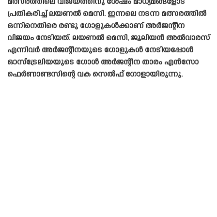
മത്സരത്തിലെ വിജയത്തിനു ശേഷം മാധ്യമങ്ങളോട്
പ്രതികരിച്ച് ലയണൽ മെസി. ഇന്നലെ നടന്ന മത്സരത്തിൽ
ഒന്നിനെതിരെ രണ്ടു ഗോളുകൾക്കാണ് അർജന്റീന
വിജയം നേടിയത്. ലയണൽ മെസി, ജൂലിയൻ അൽവാരസ്
എന്നിവർ അർജന്റീനയുടെ ഗോളുകൾ നേടിയപ്പോൾ
ഓസ്‌ട്രേലിയയുടെ ഗോൾ അർജന്റീന താരം എൻസോ
ഫെർണാണ്ടസിന്റെ വക സെൽഫ് ഗോളായിരുന്നു.