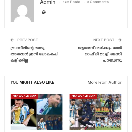
Admin
3761 Posts
0 Comments
PREV POST
NEXT POST
ബ്രസീലിന്റെ രണ്ടു
ആരാണ് ശരിക്കും മാൻ
താരങ്ങൾ ഇനി ലോകകപ്പ്
ഓഫ് ദി മാച്ച്, മെസി
കളിക്കില്ല
പറയുന്നു
YOU MIGHT ALSO LIKE
More From Author
FIFA WORLD CUP
FIFA WORLD CUP