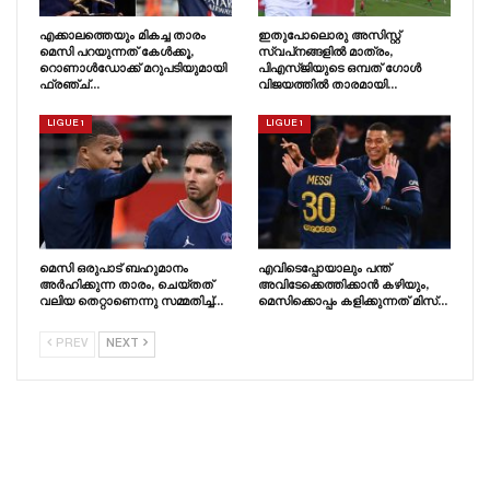
എക്കാലത്തെയും മികച്ച താരം
ഇതുപോലൊരു അസിസ്റ്റ്
മെസി പറയുന്നത് കേൾക്കൂ,
സ്വപ്‌നങ്ങളിൽ മാത്രം,
റൊണാൾഡോക്ക് മറുപടിയുമായി
പിഎസ്‌ജിയുടെ ഒമ്പത് ഗോൾ
ഫ്രഞ്ച്…
വിജയത്തിൽ താരമായി…
LIGUE 1
LIGUE 1
മെസി ഒരുപാട് ബഹുമാനം
എവിടെപ്പോയാലും പന്ത്
അർഹിക്കുന്ന താരം, ചെയ്‌തത്‌
അവിടേക്കെത്തിക്കാൻ കഴിയും,
വലിയ തെറ്റാണെന്നു സമ്മതിച്ച്…
മെസിക്കൊപ്പം കളിക്കുന്നത് മിസ്…
PREV
NEXT