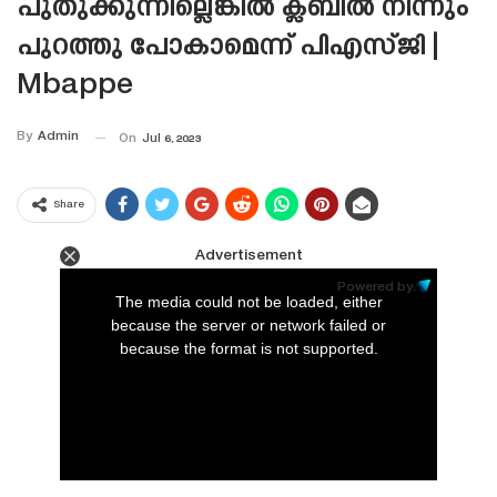
പുതുക്കുന്നില്ലെങ്കിൽ ക്ലബിൽ നിന്നും
പുറത്തു പോകാമെന്ന് പിഎസ്‌ജി |
Mbappe
By
Admin
On
Jul 6, 2023
Share
Advertisement
This
is
Powered by:
a
The media could not be loaded, either
modal
window.
because the server or network failed or
because the format is not supported.