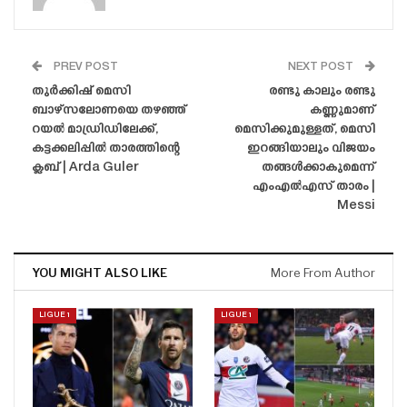
PREV POST
NEXT POST
തുർക്കിഷ് മെസി
രണ്ടു കാലും രണ്ടു
ബാഴ്‌സലോണയെ തഴഞ്ഞ്
കണ്ണുമാണ്
റയൽ മാഡ്രിഡിലേക്ക്,
മെസിക്കുമുള്ളത്, മെസി
കട്ടക്കലിപ്പിൽ താരത്തിന്റെ
ഇറങ്ങിയാലും വിജയം
ക്ലബ് | Arda Guler
തങ്ങൾക്കാകുമെന്ന്
എംഎൽഎസ് താരം |
Messi
YOU MIGHT ALSO LIKE
More From Author
LIGUE 1
LIGUE 1