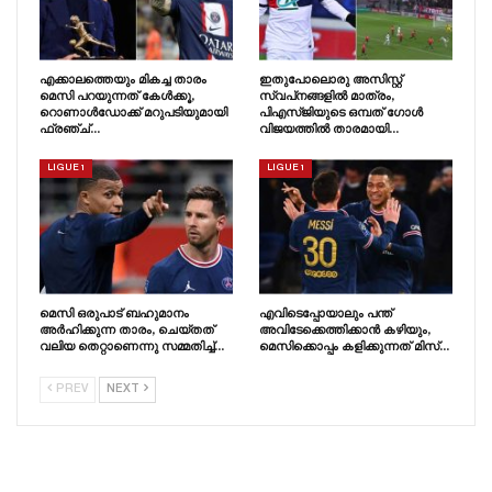
എക്കാലത്തെയും മികച്ച താരം
ഇതുപോലൊരു അസിസ്റ്റ്
മെസി പറയുന്നത് കേൾക്കൂ,
സ്വപ്‌നങ്ങളിൽ മാത്രം,
റൊണാൾഡോക്ക് മറുപടിയുമായി
പിഎസ്‌ജിയുടെ ഒമ്പത് ഗോൾ
ഫ്രഞ്ച്…
വിജയത്തിൽ താരമായി…
LIGUE 1
LIGUE 1
മെസി ഒരുപാട് ബഹുമാനം
എവിടെപ്പോയാലും പന്ത്
അർഹിക്കുന്ന താരം, ചെയ്‌തത്‌
അവിടേക്കെത്തിക്കാൻ കഴിയും,
വലിയ തെറ്റാണെന്നു സമ്മതിച്ച്…
മെസിക്കൊപ്പം കളിക്കുന്നത് മിസ്…
PREV
NEXT