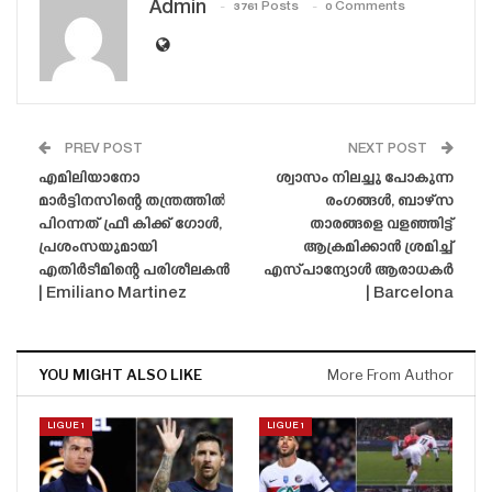
Admin
3761 Posts
0 Comments
PREV POST
NEXT POST
എമിലിയാനോ
ശ്വാസം നിലച്ചു പോകുന്ന
മാർട്ടിനസിന്റെ തന്ത്രത്തിൽ
രംഗങ്ങൾ, ബാഴ്‌സ
പിറന്നത് ഫ്രീ കിക്ക് ഗോൾ,
താരങ്ങളെ വളഞ്ഞിട്ട്
പ്രശംസയുമായി
ആക്രമിക്കാൻ ശ്രമിച്ച്
എതിർടീമിന്റെ പരിശീലകൻ
എസ്‌പാന്യോൾ ആരാധകർ
| Emiliano Martinez
| Barcelona
YOU MIGHT ALSO LIKE
More From Author
LIGUE 1
LIGUE 1