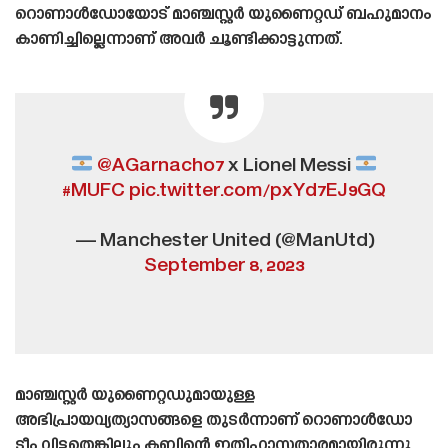
റൊണാൾഡോയോട് മാഞ്ചസ്റ്റർ യുണൈറ്റഡ് ബഹുമാനം
കാണിച്ചില്ലെന്നാണ് അവർ ചൂണ്ടിക്കാട്ടുന്നത്.
@AGarnacho7
x Lionel Messi
#MUFC
pic.twitter.com/pxYd7EJ9GQ
— Manchester United (@ManUtd)
September 8, 2023
മാഞ്ചസ്റ്റർ യുണൈറ്റഡുമായുള്ള
അഭിപ്രായവ്യത്യാസങ്ങളെ തുടർന്നാണ് റൊണാൾഡോ
ടീം വിട്ടതെങ്കിലും ക്ലബിന്റെ ഇതിഹാസതാരമായിരുന്നു