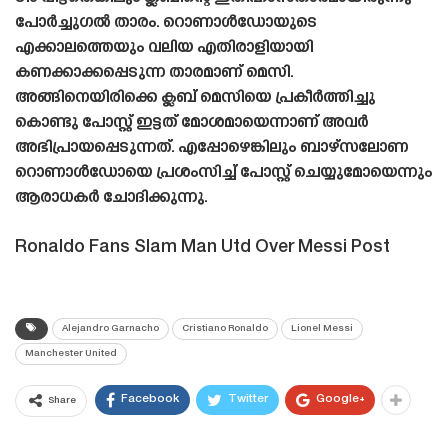
പോർച്ചുഗൽ താരം. റൊണാൾഡോയുടെ
എക്കാലത്തെയും വലിയ എതിരാളിയായി
കണക്കാക്കപ്പെടുന്ന താരമാണ് മെസി.
അങ്ങിനെയിരിക്കെ ക്ലബ് മെസിയെ പ്രകീർത്തിച്ചു
കൊണ്ടു പോസ്റ്റ് ഇട്ടത് മോശമായെന്നാണ് അവർ
അഭിപ്രായപ്പെടുന്നത്. എപ്പോഴെങ്കിലും ബാഴ്‌സലോണ
റൊണാൾഡോയെ പ്രശംസിച്ച് പോസ്റ്റ് ചെയ്യുമോയെന്നും
ആരാധകർ ചോദിക്കുന്നു.
Ronaldo Fans Slam Man Utd Over Messi Post
Alejandro Garnacho
Cristiano Ronaldo
Lionel Messi
Manchester United
Facebook
Twitter
Google+
Share