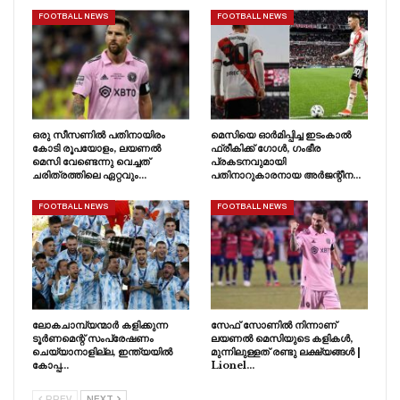
FOOTBALL NEWS
FOOTBALL NEWS
ഒരു സീസണിൽ പതിനായിരം
മെസിയെ ഓർമിപ്പിച്ച ഇടംകാൽ
കോടി രൂപയോളം, ലയണൽ
ഫ്രീകിക്ക് ഗോൾ, ഗംഭീര
മെസി വേണ്ടെന്നു വെച്ചത്
പ്രകടനവുമായി
ചരിത്രത്തിലെ ഏറ്റവും…
പതിനാറുകാരനായ അർജന്റീന…
FOOTBALL NEWS
FOOTBALL NEWS
ലോകചാമ്പ്യന്മാർ കളിക്കുന്ന
സേഫ് സോണിൽ നിന്നാണ്
ടൂർണമെന്റ് സംപ്രേഷണം
ലയണൽ മെസിയുടെ കളികൾ,
ചെയ്യാനാളില്ല, ഇന്ത്യയിൽ
മുന്നിലുള്ളത് രണ്ടു ലക്ഷ്യങ്ങൾ |
കോപ്പ…
Lionel…