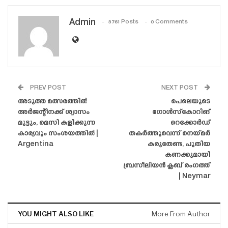
Admin
3761 Posts
0 Comments
PREV POST
NEXT POST
അടുത്ത മത്സരത്തിൽ
പെലെയുടെ
അർജന്റീനക്ക് ശ്വാസം
ഗോൾസ്കോറിങ്
മുട്ടും, മെസി കളിക്കുന്ന
റെക്കോർഡ്
കാര്യവും സംശയത്തിൽ |
തകർത്തുവെന്ന് നെയ്‌മർ
Argentina
കരുതേണ്ട, പുതിയ
കണക്കുമായി
ബ്രസീലിയൻ ക്ലബ് രംഗത്ത്
| Neymar
YOU MIGHT ALSO LIKE
More From Author