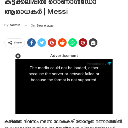
കട്ടക്കലിപ്പിൽ റൊണാൾഡോ
ആരാധകർ | Messi
By
Admin
On
Sep 9, 2023
Share
Advertisement
This
is
Powered by:
a
The media could not be loaded, either
modal
window.
because the server or network failed or
because the format is not supported.
കഴിഞ്ഞ ദിവസം നടന്ന ലോകകപ്പ് യോഗ്യത മത്സരത്തിൽ