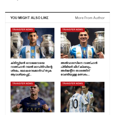
YOU MIGHT ALSO LIKE
More From Author
TRANSFER NEWS
TRANSFER NEWS
ക്രിസ്റ്റ്യൻ റൊമേറോയെ
അൽവാരസിനെ റാഞ്ചാൻ
റാഞ്ചാൻ റയൽ മാഡ്രിഡിന്റെ
പ്രീമിയർ ലീഗ് ക്ലബും,
ശ്രമം, ലോകറെക്കോർഡ് തുക
അർജന്റീന താരത്തിന്
ആവശ്യപ്പെട്ട്…
വേണ്ടിയുള്ള മത്സരം…
TRANSFER NEWS
TRANSFER NEWS