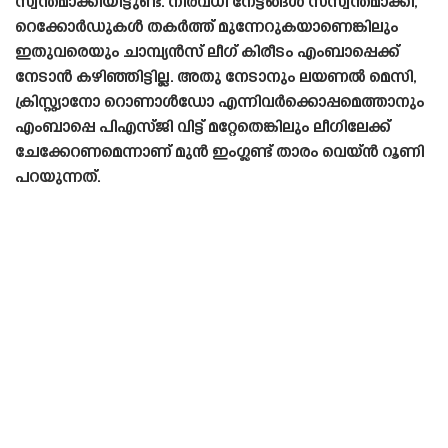
സ്വന്തമാക്കിയിട്ടുണ്ട്. നിരവധി നേട്ടങ്ങൾ സസ്വന്തമാക്കി,
റെക്കോർഡുകൾ തകർത്ത് മുന്നേറുകയാണെങ്കിലും
ഇതുവരെയും ചാമ്പ്യൻസ് ലീഗ് കിരീടം എംബാപ്പെക്ക്
നേടാൻ കഴിഞ്ഞിട്ടില്ല. അതു നേടാനും ലയണൽ മെസി,
ക്രിസ്റ്റ്യാനോ റൊണാൾഡോ എന്നിവർക്കൊപ്പമെത്താനും
എംബാപ്പെ പിഎസ്‌ജി വിട്ട് മറ്റേതെങ്കിലും ലീഗിലേക്ക്
ചേക്കേറണമെന്നാണ് മുൻ ഇംഗ്ലണ്ട് താരം വെയ്ൻ റൂണി
പറയുന്നത്.