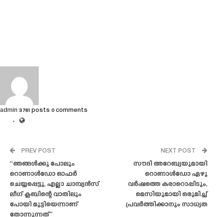
admin
3761 posts
0 comments
PREV POST
NEXT POST
“ഞങ്ങൾക്കു പോലും
സൗദി അറേബ്യയുമായി
റൊണാൾഡോ ഓഫർ
റൊണാൾഡോ ഏഴു
ചെയ്യപ്പെട്ടു, എല്ലാ ചാമ്പ്യൻസ്
വർഷത്തെ കരാറൊപ്പിടും,
ലീഗ് ക്ലബിന്റെ വാതിലും
മെസിയുമായി ഒരുമിച്ച്
പോയി മുട്ടിയെന്നാണ്
പ്രവർത്തിക്കാനും സാധ്യത
തോന്നുന്നത്”