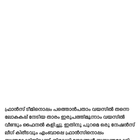
ഫ്രാൻസ് ടീമിനൊപ്പം പത്തൊൻപതാം വയസിൽ തന്നെ
ലോകകപ്പ് നേടിയ താരം ഇരുപത്തിമൂന്നാം വയസിൽ
വീണ്ടും ഫൈനൽ കളിച്ചു. ഇതിനു പുറമെ ഒരു നേഷൻസ്
ലീഗ് കിരീടവും എംബാപ്പെ ഫ്രാൻസിനൊപ്പം