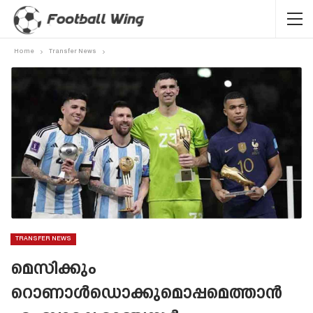
Home
Transfer News
TRANSFER NEWS
മെസിക്കും
റൊണാൾഡൊക്കുമൊപ്പമെത്താൻ