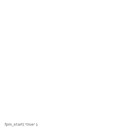
fpm_start( "true" );