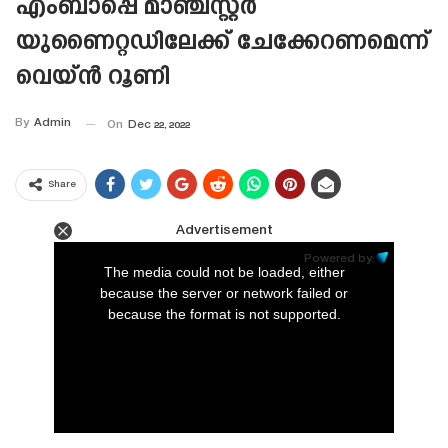
എംബാപ്പെ മാഞ്ചസ്റ്റർ
യുണൈറ്റഡിലേക്ക് ചേക്കേറണമെന്ന്
വെയ്ൻ റൂണി
By
Admin
On
Dec 22, 2022
Share
Advertisement
This
is
Powered by:
a
The media could not be loaded, either
modal
window.
because the server or network failed or
because the format is not supported.