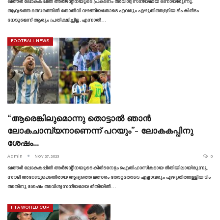
ഖത്തർ ലോകകപ്പിൽ അർജന്റീനയുടെ പ്രകടനം അവിശ്വസനീയമായ ഒന്നായിരുന്നു.
ആദ്യത്തെ മത്സരത്തിൽ തോൽവി വഴങ്ങിയതോടെ ഏവരും എഴുതിത്തള്ളിയ ടീം കിരീടം
നേടുമെന്ന് ആരും പ്രതീക്ഷിച്ചില്ല. എന്നാൽ…
FOOTBALL NEWS
“ആരെങ്കിലുമൊന്നു തൊട്ടാൽ ഞാൻ
ലോകചാമ്പ്യനാണെന്ന് പറയും”- ലോകകപ്പിനു
ശേഷം…
Admin
Nov 27, 2023
0
ഖത്തർ ലോകകപ്പിൽ അർജന്റീനയുടെ കിരീടനേട്ടം ഐതിഹാസികമായ രീതിയിലായിരുന്നു.
സൗദി അറേബ്യക്കെതിരായ ആദ്യത്തെ മത്സരം തോറ്റതോടെ എല്ലാവരും എഴുതിത്തള്ളിയ ടീം
അതിനു ശേഷം അവിശ്വസനീയമായ രീതിയിൽ…
FIFA WORLD CUP