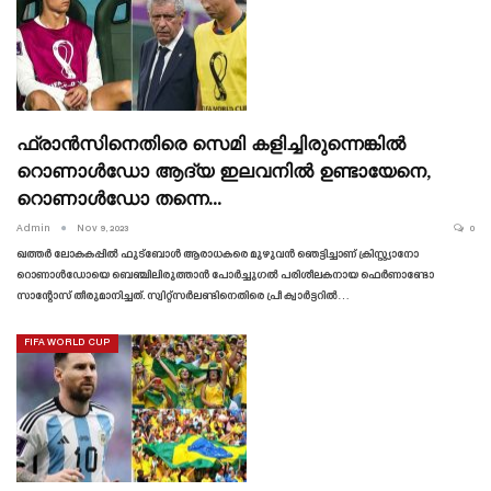
ഫ്രാൻസിനെതിരെ സെമി കളിച്ചിരുന്നെങ്കിൽ
റൊണാൾഡോ ആദ്യ ഇലവനിൽ ഉണ്ടായേനെ,
റൊണാൾഡോ തന്നെ…
Admin
Nov 9, 2023
0
ഖത്തർ ലോകകപ്പിൽ ഫുട്ബോൾ ആരാധകരെ മുഴുവൻ ഞെട്ടിച്ചാണ് ക്രിസ്റ്റ്യാനോ
റൊണാൾഡോയെ ബെഞ്ചിലിരുത്താൻ പോർച്ചുഗൽ പരിശീലകനായ ഫെർണാണ്ടോ
സാന്റോസ് തീരുമാനിച്ചത്. സ്വിറ്റ്സർലണ്ടിനെതിരെ പ്രീ ക്വാർട്ടറിൽ…
FIFA WORLD CUP