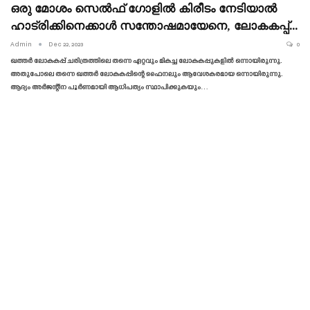
ഒരു മോശം സെൽഫ് ഗോളിൽ കിരീടം നേടിയാൽ
ഹാട്രിക്കിനെക്കാൾ സന്തോഷമായേനെ, ലോകകപ്പ്…
Admin
Dec 22, 2023
0
ഖത്തർ ലോകകപ്പ് ചരിത്രത്തിലെ തന്നെ ഏറ്റവും മികച്ച ലോകകപ്പുകളിൽ ഒന്നായിരുന്നു.
അതുപോലെ തന്നെ ഖത്തർ ലോകകപ്പിന്റെ ഫൈനലും ആവേശകരമായ ഒന്നായിരുന്നു.
ആദ്യം അർജന്റീന പൂർണമായി ആധിപത്യം സ്ഥാപിക്കുകയും…