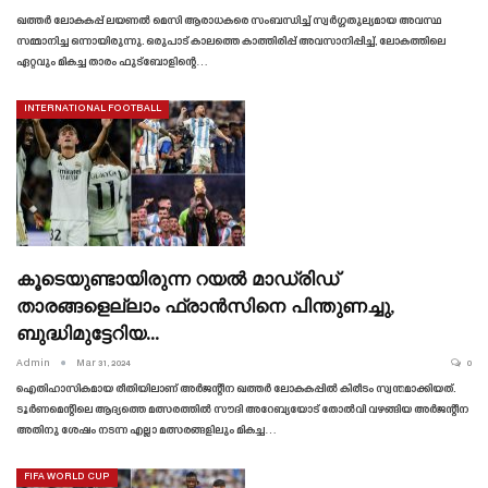
ഖത്തർ ലോകകപ്പ് ലയണൽ മെസി ആരാധകരെ സംബന്ധിച്ച് സ്വർഗ്ഗതുല്യമായ അവസ്ഥ
സമ്മാനിച്ച ഒന്നായിരുന്നു. ഒരുപാട് കാലത്തെ കാത്തിരിപ്പ് അവസാനിപ്പിച്ച്, ലോകത്തിലെ
ഏറ്റവും മികച്ച താരം ഫുട്ബോളിന്റെ…
INTERNATIONAL FOOTBALL
കൂടെയുണ്ടായിരുന്ന റയൽ മാഡ്രിഡ്
താരങ്ങളെല്ലാം ഫ്രാൻസിനെ പിന്തുണച്ചു,
ബുദ്ധിമുട്ടേറിയ…
Admin
Mar 31, 2024
0
ഐതിഹാസികമായ രീതിയിലാണ് അർജന്റീന ഖത്തർ ലോകകപ്പിൽ കിരീടം സ്വന്തമാക്കിയത്.
ടൂർണമെന്റിലെ ആദ്യത്തെ മത്സരത്തിൽ സൗദി അറേബ്യയോട് തോൽവി വഴങ്ങിയ അർജന്റീന
അതിനു ശേഷം നടന്ന എല്ലാ മത്സരങ്ങളിലും മികച്ച…
FIFA WORLD CUP