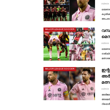
Admin
ലയണൽ 
കുതിക്
അപരാജ
വമ്
MAJOR LEAGUE SOCCER
മെസ
Admin
ലയണൽ 
നൽകിയത
മത്സരങ
ഇന്
MAJOR LEAGUE SOCCER
അർജ
മത്
Admin
അർജന്റ
അമേരിക
റിപ്പോ