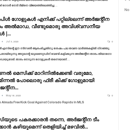
മെസി. ആദ്യത്തെ മത്സരത്തിൽ പകരക്കാരനായി കളത്തിലിറങ്ങി ഇഞ്ചുറി ടൈമിൽ
ക്ക് ഗോൾ നേടി ടീമിനെ വിജയത്തിലെത്തിച്ച…
No
പിൾ ഗോളുകൾ എനിക്ക് പറ്റില്ലെന്ന് അർജന്റീന
ം അൽമാഡ, വീണ്ടുമൊരു അവിശ്വസനീയ
ൾ |…
Jul 3, 2023
0
സിന്റെ ഈ സീസൺ ആരംഭിച്ചതിനു ശേഷം പല തവണ വാർത്തകളിൽ നിറഞ്ഞു
പേരായിരുന്നു അറ്റലാന്റ യുണൈറ്റഡിന് വേണ്ടി കളിക്കുന്ന അർജന്റീന താരം തിയാഗോ
യുടേത്. താരം നേടുന്ന ഗോളുകൾ തന്നെയാണ്…
ൽ മെസിക്ക് മാറിനിൽക്കേണ്ടി വരുമോ,
മിന്നൽ പോലൊരു ഫ്രീ കിക്ക് ഗോളുമായി
ന്റീന…
May 18, 2023
0
 Almada Free Kick Goal Against Colorado Rapids In MLS
ിയുടെ പകരക്കാരൻ തന്നെ, അർജന്റീന ടീം
ക്കാൻ കഴിയുമെന്ന് തെളിയിച്ച് മഴവിൽ…