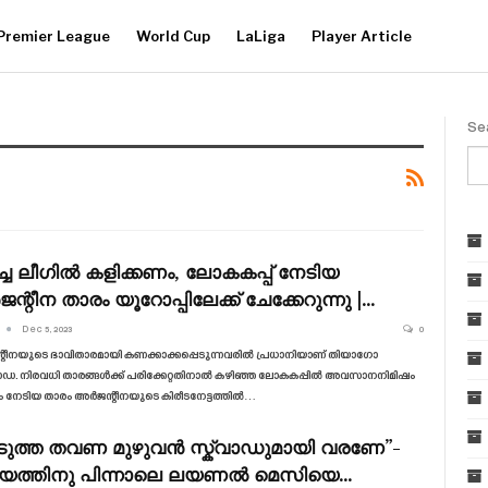
Premier League
World Cup
LaLiga
Player Article
Se
ച്ച ലീഗിൽ കളിക്കണം, ലോകകപ്പ് നേടിയ
്റീന താരം യൂറോപ്പിലേക്ക് ചേക്കേറുന്നു |…
Dec 5, 2023
0
റീനയുടെ ഭാവിതാരമായി കണക്കാക്കപ്പെടുന്നവരിൽ പ്രധാനിയാണ് തിയാഗോ
. നിരവധി താരങ്ങൾക്ക് പരിക്കേറ്റതിനാൽ കഴിഞ്ഞ ലോകകപ്പിൽ അവസാനനിമിഷം
ടം നേടിയ താരം അർജന്റീനയുടെ കിരീടനേട്ടത്തിൽ…
ുത്ത തവണ മുഴുവൻ സ്ക്വാഡുമായി വരണേ”-
യത്തിനു പിന്നാലെ ലയണൽ മെസിയെ…