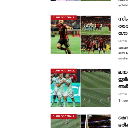
ലയണൽ 
ഫ്രീകി
സിം
CLUB FOOTBALL
താര
ഗോ
Admin
എംഎൽഎ
നിന്ന 
അൽമാഡ
ലയണ
CLUB FOOTBALL
ഇടി
അർജ
Admin
Thiago
മെസ
CLUB FOOTBALL
ഭരി