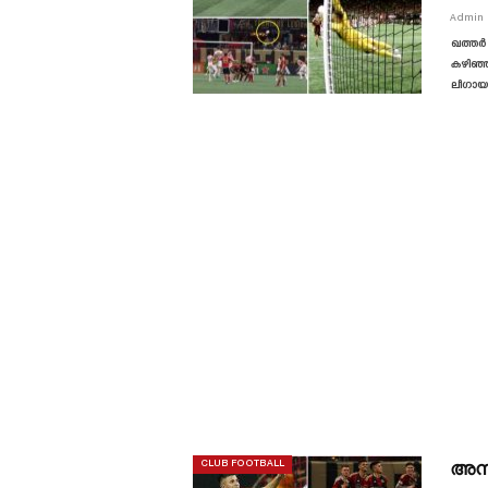
Admin
ഖത്തർ
കഴിഞ്
ലീഗായ 
അമ്
CLUB FOOTBALL