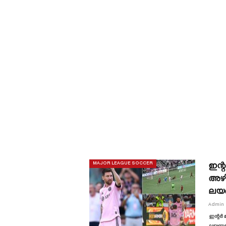
ഇന്
MAJOR LEAGUE SOCCER
അഴി
ലയ
Admin
ഇന്റർ 