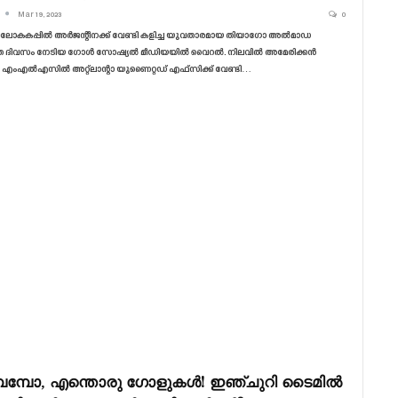
Mar 19, 2023
0
 ലോകകപ്പിൽ അർജന്റീനക്ക് വേണ്ടി കളിച്ച യുവതാരമായ തിയാഗോ അൽമാഡ
ഞ ദിവസം നേടിയ ഗോൾ സോഷ്യൽ മീഡിയയിൽ വൈറൽ. നിലവിൽ അമേരിക്കൻ
എംഎൽഎസിൽ അറ്റ്‌ലാന്റാ യുണൈറ്റഡ് എഫ്‌സിക്ക് വേണ്ടി
…
പമ്പോ, എന്തൊരു ഗോളുകൾ! ഇഞ്ചുറി ടൈമിൽ