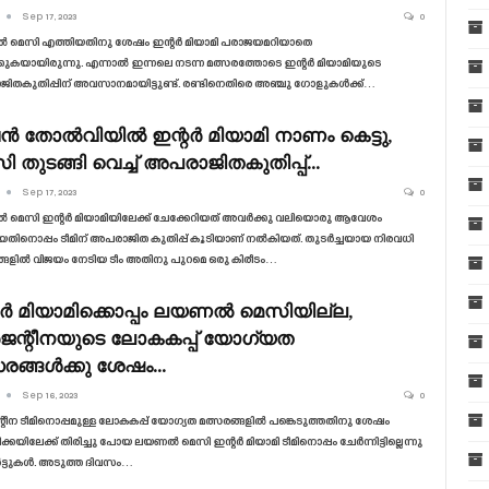
Sep 17, 2023
0
മെസി എത്തിയതിനു ശേഷം ഇന്റർ മിയാമി പരാജയമറിയാതെ
കുകയായിരുന്നു. എന്നാൽ ഇന്നലെ നടന്ന മത്സരത്തോടെ ഇന്റർ മിയാമിയുടെ
ിതകുതിപ്പിന് അവസാനമായിട്ടുണ്ട്. രണ്ടിനെതിരെ അഞ്ചു ഗോളുകൾക്ക്…
പൻ തോൽ‌വിയിൽ ഇന്റർ മിയാമി നാണം കെട്ടു,
ി തുടങ്ങി വെച്ച് അപരാജിതകുതിപ്പ്…
Sep 17, 2023
0
മെസി ഇന്റർ മിയാമിയിലേക്ക് ചേക്കേറിയത് അവർക്കു വലിയൊരു ആവേശം
ിനൊപ്പം ടീമിന് അപരാജിത കുതിപ്പ് കൂടിയാണ് നൽകിയത്. തുടർച്ചയായ നിരവധി
്ങളിൽ വിജയം നേടിയ ടീം അതിനു പുറമെ ഒരു കിരീടം…
റർ മിയാമിക്കൊപ്പം ലയണൽ മെസിയില്ല,
ന്റീനയുടെ ലോകകപ്പ് യോഗ്യത
സരങ്ങൾക്കു ശേഷം…
Sep 16, 2023
0
ീന ടീമിനൊപ്പമുള്ള ലോകകപ്പ് യോഗ്യത മത്സരങ്ങളിൽ പങ്കെടുത്തതിനു ശേഷം
്കയിലേക്ക് തിരിച്ചു പോയ ലയണൽ മെസി ഇന്റർ മിയാമി ടീമിനൊപ്പം ചേർന്നിട്ടില്ലെന്നു
ർട്ടുകൾ. അടുത്ത ദിവസം…