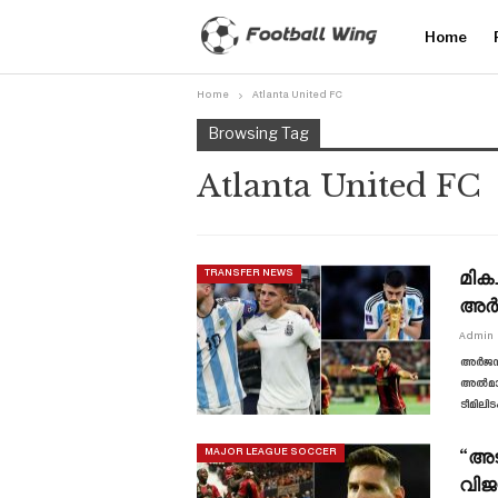
Home
Home
Atlanta United FC
Browsing Tag
Atlanta United FC
മിക
TRANSFER NEWS
അർജന
Admin
അർജന്
അൽമാഡ
ടീമിലി
“അട
MAJOR LEAGUE SOCCER
വിജ