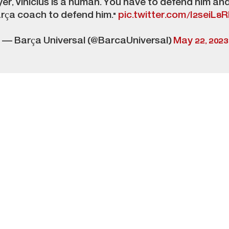
er, Vinicius is a human. You have to defend him and
rça coach to defend him."
pic.twitter.com/I2seiL8
— Barça Universal (@BarcaUniversal)
May 22, 2023