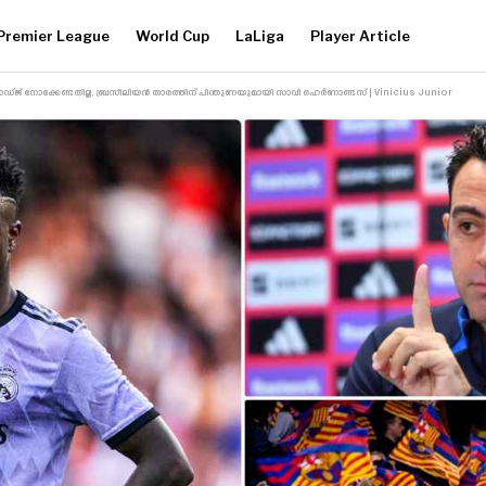
Premier League
World Cup
LaLiga
Player Article
ാഡ്‌ജ്‌ നോക്കേണ്ടതില്ല, ബ്രസീലിയൻ താരത്തിന് പിന്തുണയുമായി സാവി ഹെർണാണ്ടസ് | Vinicius Junior