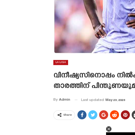
LA LIGA
വിനീഷ്യസിനൊപ്പം നിൽക്
താരത്തിന് പിന്തുണയുമ
By
Admin
Last updated
May 23, 2023
Share
This