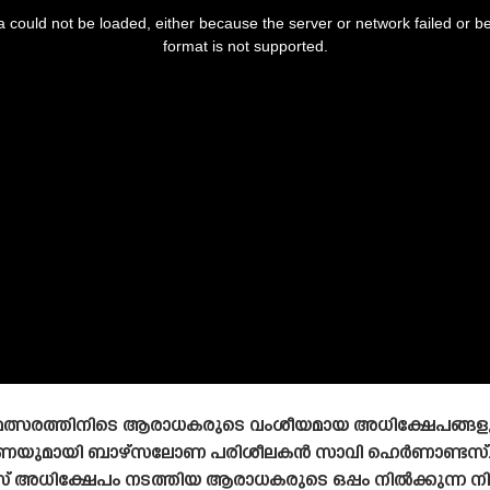
 could not be loaded, either because the server or network failed or b
format is not supported.
മത്സരത്തിനിടെ ആരാധകരുടെ വംശീയമായ അധിക്ഷേപങ്ങളും 
്തുണയുമായി ബാഴ്‌സലോണ പരിശീലകൻ സാവി ഹെർണാണ്ടസ്. 
് അധിക്ഷേപം നടത്തിയ ആരാധകരുടെ ഒപ്പം നിൽക്കുന്ന നില