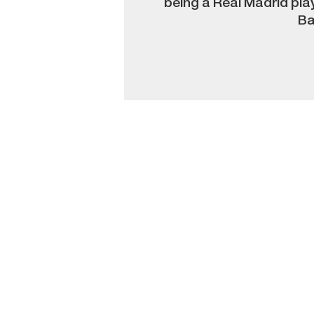
being a Real Madrid play
Ba