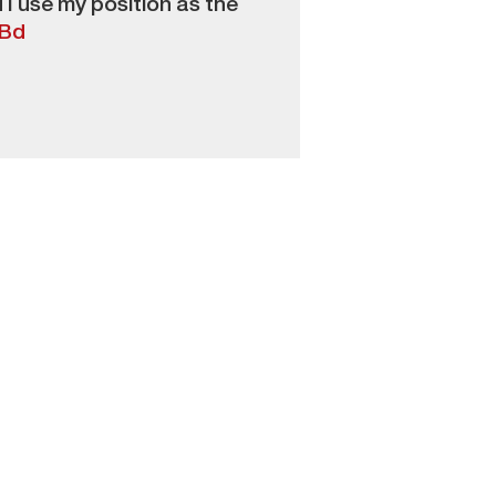
 I use my position as the
RBd