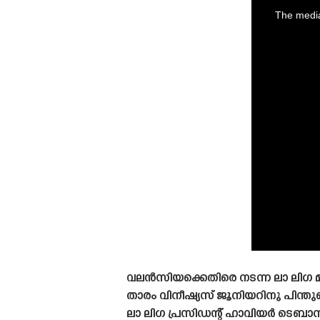
is
a
The media
modal
window.
വലൻസിയക്കെതിരെ നടന്ന ലാ ലിഗ 
താരം വിനീഷ്യസ് ജൂനിയറിനു പിന
ലാ ലിഗ പ്രസിഡന്റ് ഹാവിയർ ടെബാസ