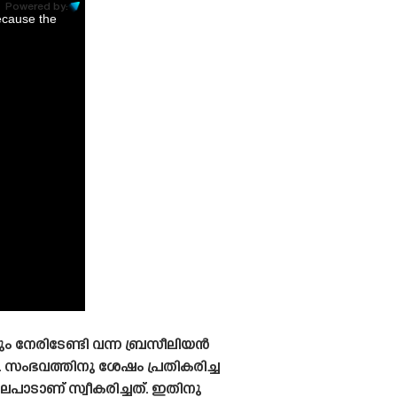
Powered by:
ecause the
നേരിടേണ്ടി വന്ന ബ്രസീലിയൻ
സംഭവത്തിനു ശേഷം പ്രതികരിച്ച
പാടാണ് സ്വീകരിച്ചത്. ഇതിനു