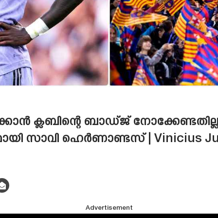
കാൻ ക്ലബിന്റെ ബാഡ്‌ജ്‌ നോക്കേണ്ടതില
ായി സാവി ഹെർണാണ്ടസ് | Vinicius Ju
Advertisement