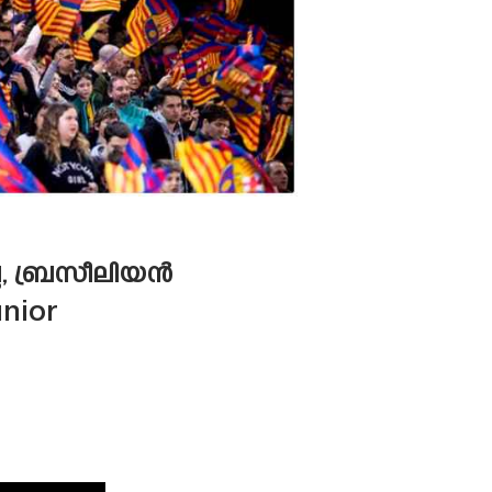
്ല, ബ്രസീലിയൻ
nior