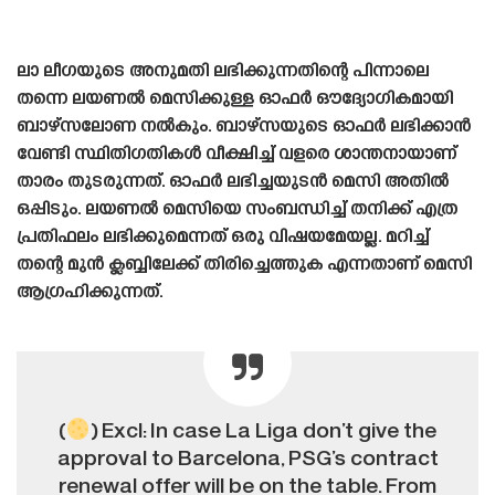
ലാ ലീഗയുടെ അനുമതി ലഭിക്കുന്നതിന്റെ പിന്നാലെ
തന്നെ ലയണൽ മെസിക്കുള്ള ഓഫർ ഔദ്യോഗികമായി
ബാഴ്‌സലോണ നൽകും. ബാഴ്‌സയുടെ ഓഫർ ലഭിക്കാൻ
വേണ്ടി സ്ഥിതിഗതികൾ വീക്ഷിച്ച് വളരെ ശാന്തനായാണ്
താരം തുടരുന്നത്. ഓഫർ ലഭിച്ചയുടൻ മെസി അതിൽ
ഒപ്പിടും. ലയണൽ മെസിയെ സംബന്ധിച്ച് തനിക്ക് എത്ര
പ്രതിഫലം ലഭിക്കുമെന്നത് ഒരു വിഷയമേയല്ല. മറിച്ച്
തന്റെ മുൻ ക്ലബ്ബിലേക്ക് തിരിച്ചെത്തുക എന്നതാണ് മെസി
ആഗ്രഹിക്കുന്നത്.
(
) Excl: In case La Liga don’t give the
approval to Barcelona, PSG’s contract
renewal offer will be on the table. From