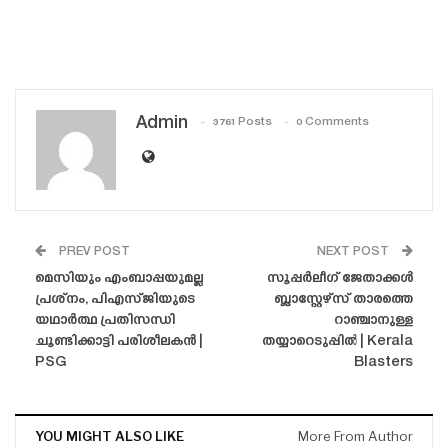
Admin
3761 Posts
0 Comments
PREV POST
NEXT POST
മെസിയും എംബാപ്പയുമല്ല
സൂപ്പർലീഗ് ജേതാക്കൾ
പ്രശ്‌നം, പിഎസ്‌ജിയുടെ
ബ്ലാസ്റ്റേഴ്‌സ് താരത്തെ
യഥാർത്ഥ പ്രതിസന്ധി
റാഞ്ചാനുള്ള
ചൂണ്ടിക്കാട്ടി പരിശീലകൻ |
തയ്യാറെടുപ്പിൽ | Kerala
PSG
Blasters
YOU MIGHT ALSO LIKE
More From Author