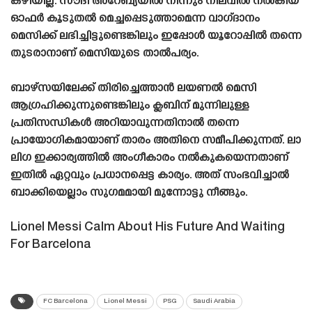
കഴിയില്ല. സൗദി അറേബ്യയിൽ നിന്നും നിലവിൽ നൽകിയ
ഓഫർ കൂടുതൽ മെച്ചപ്പെടുത്താമെന്ന വാഗ്‌ദാനം
മെസിക്ക് ലഭിച്ചിട്ടുണ്ടെങ്കിലും ഇപ്പോൾ യൂറോപ്പിൽ തന്നെ
തുടരാനാണ് മെസിയുടെ താൽപര്യം.
ബാഴ്‌സയിലേക്ക് തിരിച്ചെത്താൻ ലയണൽ മെസി
ആഗ്രഹിക്കുന്നുണ്ടെങ്കിലും ക്ലബിന് മുന്നിലുള്ള
പ്രതിസന്ധികൾ അറിയാവുന്നതിനാൽ തന്നെ
പ്രായോഗികമായാണ് താരം അതിനെ സമീപിക്കുന്നത്. ലാ
ലിഗ ഇക്കാര്യത്തിൽ അംഗീകാരം നൽകുകയെന്നതാണ്
ഇതിൽ ഏറ്റവും പ്രധാനപ്പെട്ട കാര്യം. അത് സംഭവിച്ചാൽ
ബാക്കിയെല്ലാം സുഗമമായി മുന്നോട്ടു നീങ്ങും.
Lionel Messi Calm About His Future And Waiting
For Barcelona
FC Barcelona
Lionel Messi
PSG
Saudi Arabia