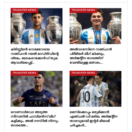
TRANSFER NEWS
TRANSFER NEWS
ക്രിസ്റ്റ്യൻ റൊമേറോയെ
അൽവാരസിനെ റാഞ്ചാൻ
റാഞ്ചാൻ റയൽ മാഡ്രിഡിന്റെ
പ്രീമിയർ ലീഗ് ക്ലബും,
ശ്രമം, ലോകറെക്കോർഡ് തുക
അർജന്റീന താരത്തിന്
ആവശ്യപ്പെട്ട്…
വേണ്ടിയുള്ള മത്സരം…
TRANSFER NEWS
TRANSFER NEWS
റൊണാൾഡോ അടുത്ത
മെസിക്കൊപ്പം ഒരുമിക്കാൻ
സീസണിൽ ചാമ്പ്യൻസ് ലീഗ്
ഏഞ്ചൽ ഡി മരിയ, അർജന്റീന
കളിക്കും, അൽ നസ്റിൽ നിന്നും
താരവുമായി ഇന്റർ മിയാമി
താരത്തെ…
ചർച്ചകൾ…