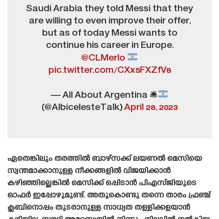
Saudi Arabia they told Messi that they
are willing to even improve their offer,
but as of today Messi wants to
continue his career in Europe.
@CLMerlo
pic.twitter.com/CXx5FXZfV8
— All About Argentina 🛎
(@AlbicelesteTalk)
April 28, 2023
ഏതെങ്കിലും തരത്തിൽ ബാഴ്‌സക്ക് ലയണൽ മെസിയെ
സ്വന്തമാക്കാനുള്ള നീക്കങ്ങളിൽ വിജയിക്കാൻ
കഴിഞ്ഞില്ലെങ്കിൽ മെസിക്ക് ഒപ്പിടാൻ പിഎസ്‌ജിയുടെ
ഓഫർ ഇപ്പോഴുമുണ്ട്. അതുകൊണ്ടു തന്നെ താരം ഫ്രഞ്ച്
ക്ലബിനൊപ്പം തുടരാനുള്ള സാധ്യത തള്ളിക്കളയാൻ