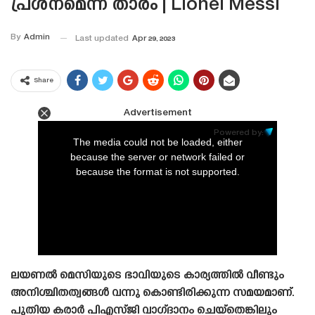
പ്രശ്‌നമെന്ന് താരം | Lionel Messi
By
Admin
Last updated
Apr 29, 2023
Share
Advertisement
This
is
Powered by:
a
The media could not be loaded, either
modal
window.
because the server or network failed or
because the format is not supported.
ലയണൽ മെസിയുടെ ഭാവിയുടെ കാര്യത്തിൽ വീണ്ടും
അനിശ്ചിതത്വങ്ങൾ വന്നു കൊണ്ടിരിക്കുന്ന സമയമാണ്.
പുതിയ കരാർ പിഎസ്‌ജി വാഗ്‌ദാനം ചെയ്‌തെങ്കിലും